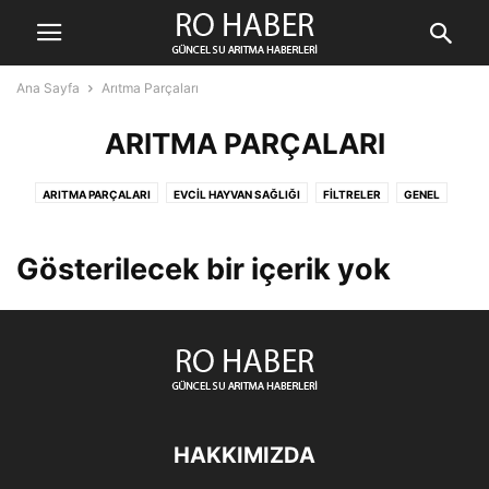
Ana Sayfa
Arıtma Parçaları
ARITMA PARÇALARI
ARITMA PARÇALARI
EVCIL HAYVAN SAĞLIĞI
FILTRELER
GENEL
HABERLER
İKLIM DEĞIŞIKLIĞI
KADIN SAĞLIĞI
SAĞLIK
SU ARITMA CIHAZLARI
SU VE SAĞLIK
Gösterilecek bir içerik yok
HAKKIMIZDA