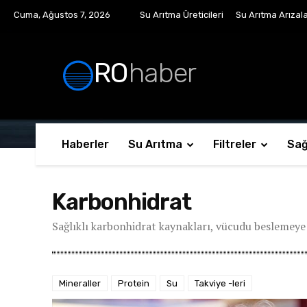
Cuma, Ağustos 7, 2026
Su Arıtma Üreticileri
Su Arıtma Arızala
RO
haber
Haberler
Su Arıtma
Filtreler
Sağ
Karbonhidrat
Sağlıklı karbonhidrat kaynakları, vücudu beslemeye v
Mineraller
Protein
Su
Takviye -leri