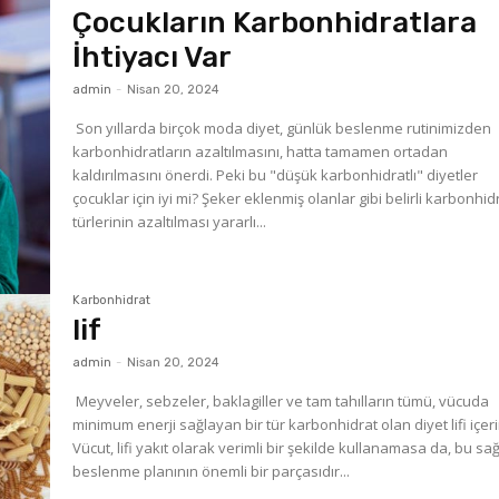
Çocukların Karbonhidratlara
İhtiyacı Var
admin
-
Nisan 20, 2024
Son yıllarda birçok moda diyet, günlük beslenme rutinimizden
karbonhidratların azaltılmasını, hatta tamamen ortadan
kaldırılmasını önerdi. Peki bu "düşük karbonhidratlı" diyetler
çocuklar için iyi mi? Şeker eklenmiş olanlar gibi belirli karbonhidrat
türlerinin azaltılması yararlı...
Karbonhidrat
lif
admin
-
Nisan 20, 2024
Meyveler, sebzeler, baklagiller ve tam tahılların tümü, vücuda
minimum enerji sağlayan bir tür karbonhidrat olan diyet lifi içeri
Vücut, lifi yakıt olarak verimli bir şekilde kullanamasa da, bu sağl
beslenme planının önemli bir parçasıdır...