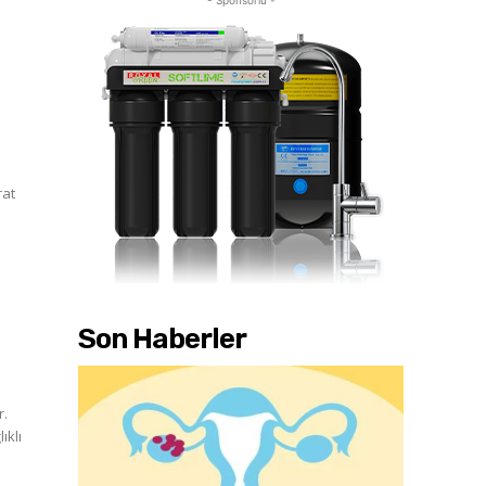
- Sponsorlu -
Son Haberler
r.
ıklı