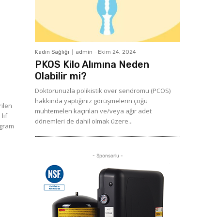
Kadın Sağlığı
admin
-
Ekim 24, 2024
PKOS Kilo Alımına Neden
Olabilir mi?
Doktorunuzla polikistik over sendromu (PCOS)
hakkında yaptığınız görüşmelerin çoğu
muhtemelen kaçırılan ve/veya ağır adet
dönemleri de dahil olmak üzere...
8 gram
- Sponsorlu -