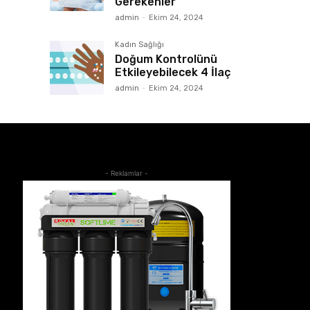
Gerekenler
admin
-
Ekim 24, 2024
Kadın Sağlığı
Doğum Kontrolünü
Etkileyebilecek 4 İlaç
admin
-
Ekim 24, 2024
- Reklamlar -