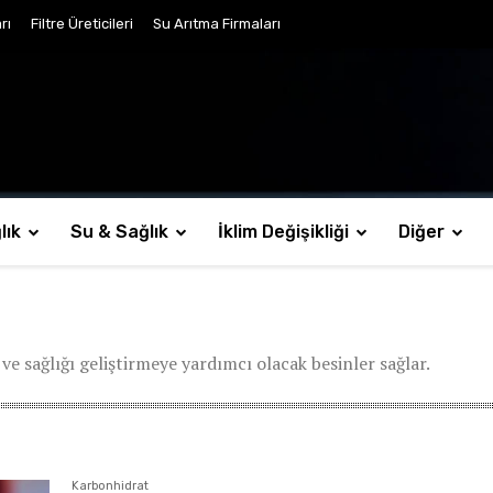
rı
Filtre Üreticileri
Su Arıtma Firmaları
lık
Su & Sağlık
İklim Değişikliği
Diğer
e sağlığı geliştirmeye yardımcı olacak besinler sağlar.
Karbonhidrat