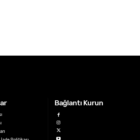
lar
Bağlantı Kurun
sı
ı
arı
İade Politikası