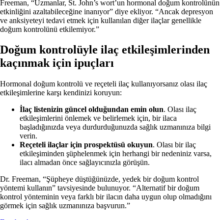
Freeman, “Uzmanlar, St. John’s wort’un hormonal doğum kontrolünün
etkinliğini azaltabileceğine inanıyor” diye ekliyor. “Ancak depresyon
ve anksiyeteyi tedavi etmek için kullanılan diğer ilaçlar genellikle
doğum kontrolünü etkilemiyor.”
Doğum kontrolüyle ilaç etkileşimlerinden
kaçınmak için ipuçları
Hormonal doğum kontrolü ve reçeteli ilaç kullanıyorsanız olası ilaç
etkileşimlerine karşı kendinizi koruyun:
İlaç listenizin güncel olduğundan emin olun
. Olası ilaç
etkileşimlerini önlemek ve belirlemek için, bir ilaca
başladığınızda veya durdurduğunuzda sağlık uzmanınıza bilgi
verin.
Reçeteli ilaçlar için prospektüsü okuyun
. Olası bir ilaç
etkileşiminden şüphelenmek için herhangi bir nedeniniz varsa,
ilacı almadan önce sağlayıcınızla görüşün.
Dr. Freeman, “Şüpheye düştüğünüzde, yedek bir doğum kontrol
yöntemi kullanın” tavsiyesinde bulunuyor. “Alternatif bir doğum
kontrol yönteminin veya farklı bir ilacın daha uygun olup olmadığını
görmek için sağlık uzmanınıza başvurun.”