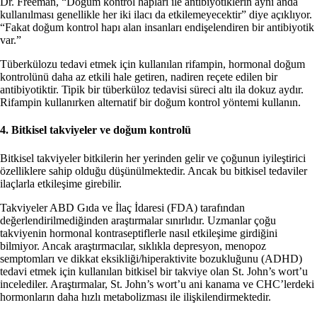
Dr. Freeman, “Doğum kontrol hapları ile antibiyotiklerin aynı anda
kullanılması genellikle her iki ilacı da etkilemeyecektir” diye açıklıyor.
“Fakat doğum kontrol hapı alan insanları endişelendiren bir antibiyotik
var.”
Tüberkülozu tedavi etmek için kullanılan rifampin, hormonal doğum
kontrolünü daha az etkili hale getiren, nadiren reçete edilen bir
antibiyotiktir. Tipik bir tüberküloz tedavisi süreci altı ila dokuz aydır.
Rifampin kullanırken alternatif bir doğum kontrol yöntemi kullanın.
4. Bitkisel takviyeler ve doğum kontrolü
Bitkisel takviyeler bitkilerin her yerinden gelir ve çoğunun iyileştirici
özelliklere sahip olduğu düşünülmektedir. Ancak bu bitkisel tedaviler
ilaçlarla etkileşime girebilir.
Takviyeler ABD Gıda ve İlaç İdaresi (FDA) tarafından
değerlendirilmediğinden araştırmalar sınırlıdır. Uzmanlar çoğu
takviyenin hormonal kontraseptiflerle nasıl etkileşime girdiğini
bilmiyor. Ancak araştırmacılar, sıklıkla depresyon, menopoz
semptomları ve dikkat eksikliği/hiperaktivite bozukluğunu (ADHD)
tedavi etmek için kullanılan bitkisel bir takviye olan St. John’s wort’u
incelediler. Araştırmalar, St. John’s wort’u ani kanama ve CHC’lerdeki
hormonların daha hızlı metabolizması ile ilişkilendirmektedir.