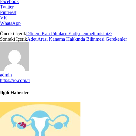
Facebook
Twitter
Pinterest
VK
WhatsApp
Önceki İçerik
Dönem Kan Pıhtıları: Endişelenmeli misiniz?
Sonraki İçerik
Adet Arası Kanama Hakkında Bilinmesi Gerekenler
admin
https://ro.com.tr
İlgili Haberler