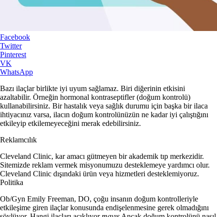
Facebook
Twitter
Pinterest
VK
WhatsApp
Bazı ilaçlar birlikte iyi uyum sağlamaz. Biri diğerinin etkisini
azaltabilir. Örneğin hormonal kontraseptifler (doğum kontrolü)
kullanabilirsiniz. Bir hastalık veya sağlık durumu için başka bir ilaca
ihtiyacınız varsa, ilacın doğum kontrolünüzün ne kadar iyi çalıştığını
etkileyip etkilemeyeceğini merak edebilirsiniz.
Reklamcılık
Cleveland Clinic, kar amacı gütmeyen bir akademik tıp merkezidir.
Sitemizde reklam vermek misyonumuzu desteklemeye yardımcı olur.
Cleveland Clinic dışındaki ürün veya hizmetleri desteklemiyoruz.
Politika
Ob/Gyn Emily Freeman, DO, çoğu insanın doğum kontrolleriyle
etkileşime giren ilaçlar konusunda endişelenmesine gerek olmadığını
söylüyor. Hangi ilaçları açıklıyor
mayıs
Ancak doğum kontrolünü nasıl