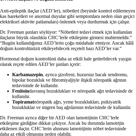
Anti-epileptik ilaçlar (AED’ler), nöbetleri (beyinde kontrol edilemeyen
kas hareketleri ve anormal duyular gibi semptomlara neden olan geçici
elektriksel aktivite patlamaları) önlemek veya durdurmak için çalışır.
Dr. Freeman şunları söylüyor: “Nöbetleri tedavi etmek için kullanılan
ilaçların büyük olasılıkla CHC’lerle etkileşime girmesi muhtemeldir.”
“Bugün kullandığımız AED’lerin çoğu müdahale etmiyor. Ancak hâlâ
doğum kontrolünüzü etkileyebilecek reçeteli bazı AED’ler var.”
Hormonal doğum kontrolünü daha az etkili hale getirebilecek yaygın
olarak reçete edilen AED’ler şunları içerir:
Karbamazepin
,
ayrıca şizofreni, huzursuz bacak sendromu,
bipolar bozukluk ve fibromiyaljiyle ilişkili nöropatik ağrının
tedavisinde de kullanılır.
Fenitoin
davranış bozuklukları ve nöropatik ağrı tedavisinde de
kullanılır.
Topiramat
nöropatik ağrı, yeme bozuklukları, psikiyatrik
bozukluklar ve migren baş ağrılarının tedavisinde de kullanılır.
Dr. Freeman ayrıca diğer bir AED olan lamotrijinin CHC’lerle
etkileşime girdiğine dikkat çekiyor. Ancak bu durumda lamotrijin
etkilenen ilaçtır. CHC’lerin alınması lamotrijinin nöbet tedavisinde
daha az etkili olmasına neden olabilir.