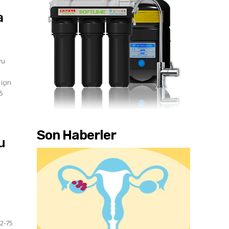
a
yu
için
Son Haberler
u