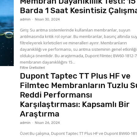
Membran Dayanıklılık Testi: 15
Barda 1 Saat Kesintisiz Çalışm
admin
-
Nisan 30, 2024
Giriş: Su arıtma sistemlerinde kullanılan membranlar, suyun
arıtılmasında kritik rol oynar. Bu membranlar, basınç altında su
filtreleyerek kirleticileri ve mineralleri ayırır. Membranların
dayanıklılığı ve performansı, su arıtma sisteminin genel etkinliği 
oldukça önemlidir. Bu araştırmada, Dupont Filmtec BW60-1812-75
membranın dayanıklılığını 15...
Filtre Üreticileri
Dupont Taptec TT Plus HF ve
Filmtec Membranların Tuzlu S
Reddi Performansı
Karşılaştırması: Kapsamlı Bir
Araştırma
admin
-
Nisan 26, 2024
Özet Bu çalışma, Dupont Taptec TT Plus HF ve Dupont BW60-1812-75