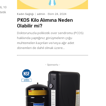
6, 10
tetik
Kadın Sağlığı
admin
-
Ekim 24, 2024
PKOS Kilo Alımına Neden
Olabilir mi?
Doktorunuzla polikistik over sendromu (PCOS)
hakkında yaptığınız görüşmelerin çoğu
muhtemelen kaçırılan ve/veya ağır adet
dönemleri de dahil olmak üzere...
- Sponsorlu -