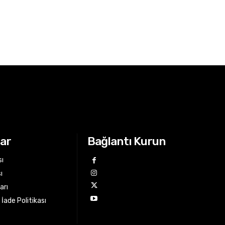
lar
Bağlantı Kurun
sı
ı
arı
İade Politikası