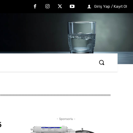
Giriş Yap / Kayıt Ol
- Sponsorlu -
5