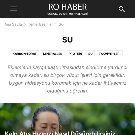
Ana Sayfa
Temel Besinler
Su
SU
KARBONHIDRAT
MINERALLER
PROTEIN
SU
TAKVIYE -LERI
VITAMIN
YAĞ
Eklemlerin kayganlaştırılmasından sindirime yardımcı
olmaya kadar, su birçok vücut işlevi için gereklidir.
Uygun hidrasyonu korumak için ne kadar ihtiyacınız
olduğunu öğrenin.
Kalp Atış Hızınızı Nasıl Düşürebilirsiniz