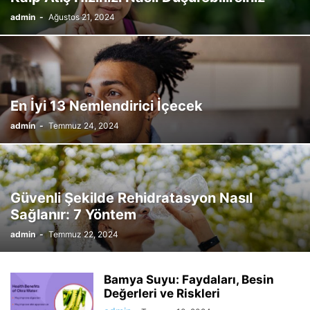
admin
-
Ağustos 21, 2024
En İyi 13 Nemlendirici İçecek
admin
-
Temmuz 24, 2024
Güvenli Şekilde Rehidratasyon Nasıl
Sağlanır: 7 Yöntem
admin
-
Temmuz 22, 2024
Bamya Suyu: Faydaları, Besin
Değerleri ve Riskleri