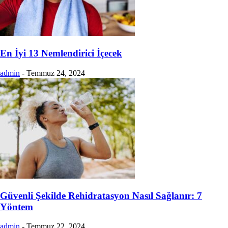
En İyi 13 Nemlendirici İçecek
admin
-
Temmuz 24, 2024
Güvenli Şekilde Rehidratasyon Nasıl Sağlanır: 7
Yöntem
admin
-
Temmuz 22, 2024