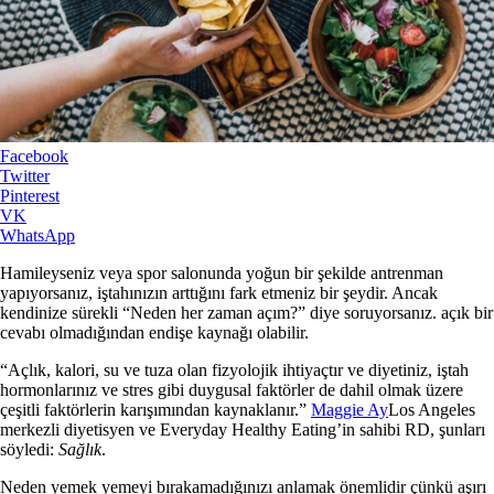
Facebook
Twitter
Pinterest
VK
WhatsApp
Hamileyseniz veya spor salonunda yoğun bir şekilde antrenman
yapıyorsanız, iştahınızın arttığını fark etmeniz bir şeydir. Ancak
kendinize sürekli “Neden her zaman açım?” diye soruyorsanız. açık bir
cevabı olmadığından endişe kaynağı olabilir.
“Açlık, kalori, su ve tuza olan fizyolojik ihtiyaçtır ve diyetiniz, iştah
hormonlarınız ve stres gibi duygusal faktörler de dahil olmak üzere
çeşitli faktörlerin karışımından kaynaklanır.”
Maggie Ay
Los Angeles
merkezli diyetisyen ve Everyday Healthy Eating’in sahibi RD, şunları
söyledi:
Sağlık
.
Neden yemek yemeyi bırakamadığınızı anlamak önemlidir çünkü aşırı