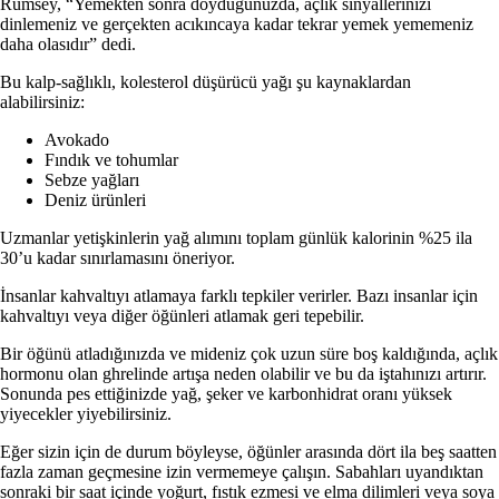
Rumsey, “Yemekten sonra doyduğunuzda, açlık sinyallerinizi
dinlemeniz ve gerçekten acıkıncaya kadar tekrar yemek yememeniz
daha olasıdır” dedi.
Bu kalp-sağlıklı, kolesterol düşürücü yağı şu kaynaklardan
alabilirsiniz:
Avokado
Fındık ve tohumlar
Sebze yağları
Deniz ürünleri
Uzmanlar yetişkinlerin yağ alımını toplam günlük kalorinin %25 ila
30’u kadar sınırlamasını öneriyor.
İnsanlar kahvaltıyı atlamaya farklı tepkiler verirler.
Bazı insanlar için
kahvaltıyı veya diğer öğünleri atlamak geri tepebilir.
Bir öğünü atladığınızda ve mideniz çok uzun süre boş kaldığında, açlık
hormonu olan ghrelinde artışa neden olabilir ve bu da iştahınızı artırır.
Sonunda pes ettiğinizde yağ, şeker ve karbonhidrat oranı yüksek
yiyecekler yiyebilirsiniz.
Eğer sizin için de durum böyleyse, öğünler arasında dört ila beş saatten
fazla zaman geçmesine izin vermemeye çalışın. Sabahları uyandıktan
sonraki bir saat içinde yoğurt, fıstık ezmesi ve elma dilimleri veya soya