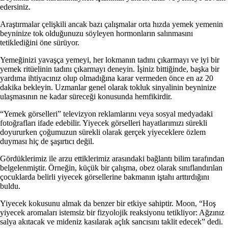
edersiniz.
Araştırmalar çelişkili ancak bazı çalışmalar orta hızda yemek yemenin
beyninize tok olduğunuzu söyleyen hormonların salınmasını
tetiklediğini öne sürüyor.
Yemeğinizi yavaşça yemeyi, her lokmanın tadını çıkarmayı ve iyi bir
yemek ritüelinin tadını çıkarmayı deneyin. İşiniz bittiğinde, başka bir
yardıma ihtiyacınız olup olmadığına karar vermeden önce en az 20
dakika bekleyin. Uzmanlar genel olarak tokluk sinyalinin beyninize
ulaşmasının ne kadar süreceği konusunda hemfikirdir.
“Yemek görselleri” televizyon reklamlarını veya sosyal medyadaki
fotoğrafları ifade edebilir. Yiyecek görselleri hayatlarımızı sürekli
doyururken çoğumuzun sürekli olarak gerçek yiyeceklere özlem
duyması hiç de şaşırtıcı değil.
Gördüklerimiz ile arzu ettiklerimiz arasındaki bağlantı bilim tarafından
belgelenmiştir. Örneğin, küçük bir çalışma, obez olarak sınıflandırılan
çocuklarda belirli yiyecek görsellerine bakmanın iştahı arttırdığını
buldu.
Yiyecek kokusunu almak da benzer bir etkiye sahiptir. Moon, “Hoş
yiyecek aromaları istemsiz bir fizyolojik reaksiyonu tetikliyor: Ağzınız
salya akıtacak ve mideniz kasılarak açlık sancısını taklit edecek” dedi.