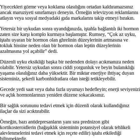
Yiyecekleri görme veya koklama olasılığını ortadan kaldıramazsınız
ancak maruziyeti sınırlamayı deneyin. Örneğin televizyon reklamlarını
atlayın veya sosyal medyadaki gıda markalarını takip etmeyi bırakın.
Yetersiz bir uykudan sonra uyandığınızda, iştahla bağlantılı iki hormon
zaten size karşı komplo kurmaya başlamıştır. Rumsey, “Çok az uyku,
iştahı uyaran bir hormon olan ghrelinin düzeylerinin artmasına ve
tokluk hissine neden olan bir hormon olan leptin düzeylerinin
azalmasına yol açabilir” dedi.
Düzenli uyku eksikliği başka bir nedenden dolayı acıkmanıza neden
olabilir. Yetersiz uykudan sonra ciddi yorgunluk ve beyin bulanıklığı
yaşama olasılığınız daha yüksektir. Bir miktar enerjiye ihtiyaç duyan
sisteminiz, şekerli karbonhidratlara olan isteği tetikleyebilir.
Gecede yedi saat veya daha fazla uyumayı hedefleyin; enerji seviyenizi
ve açlık hormonlarınızı yeniden düzene sokacaksınız.
Bir sağlık sorununu tedavi etmek için düzenli olarak kullandığınız
ilaçlar da sizi acıktırabilir.
Örneğin, bazı antidepresanların yanı sıra prednizon gibi
kortikosteroidlerin (bağışıklık sisteminin potansiyel olarak tehlikeli
alevlenmelerini tedavi etmek için reçete edilir) iştahı etkilediği
bilinmektedir.