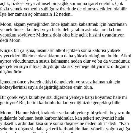
açlık, fiziksel veya zihinsel bir sağlık sorununa işaret edebilir. Çok
fazla yemek yemenin sağlığınız üzerinde de olumsuz etkileri olabilir.
İşte her zaman aç olmanızın 12 nedeni.
Moon, akşam yemeğinden önce iştahınızı kabartmak için hazırlanan
yemek öncesi kokteyl veya bir kadeh şarabın aslında tam da bunu
yaptığını söylüyor: Mideniz dolu olsa bile açlık hissini uyandırıyor,
dedi Moon.
Küçük bir çalışma, insanların alkol içtikten sonra kalorisi yüksek
yiyecekleri tüketme olasılıklarının daha yüksek olduğunu buldu.
Alkol
ayrıca vücudunuzun susuz kalmasına neden olur ve bu da vücudunuz
gerçekten suya ihtiyaç duyduğunda sizi yemeğe ihtiyacınız olduğunu
düşündürür.
İçmeden önce yiyerek etkiyi dengeleyin ve susuz kalmamak için
kokteyllerinizi suyla değiştirdiğinizden emin olun.
Bir çörek veya kurabiye sizi diğerini yemeye karşı koyamaz hale mi
getiriyor? Bu, belirli karbonhidratları yediğinizde gerçekleşebilir.
Moon, “Hamur işleri, krakerler ve kurabiyeler gibi şekerli, beyaz unlu
gıdalarda bulunan basit karbonhidratlar, kan şekeri seviyenizi hızla
yükseltir, ardından kısa süre sonra düşmesine neden olur” dedi. “Kan
şekerinin düşmesi, daha şekerli karbonhidratlara yönelik yoğun açlığa