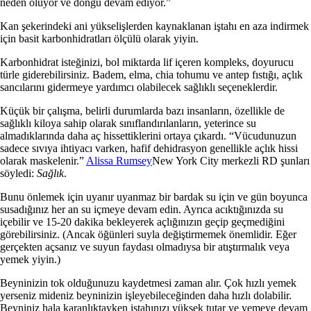
neden oluyor ve döngü devam ediyor.”
Kan şekerindeki ani yükselişlerden kaynaklanan iştahı en aza indirmek
için basit karbonhidratları ölçülü olarak yiyin.
Karbonhidrat isteğinizi, bol miktarda lif içeren kompleks, doyurucu
türle giderebilirsiniz. Badem, elma, chia tohumu ve antep fıstığı, açlık
sancılarını gidermeye yardımcı olabilecek sağlıklı seçeneklerdir.
Küçük bir çalışma, belirli durumlarda bazı insanların, özellikle de
sağlıklı kiloya sahip olarak sınıflandırılanların, yeterince su
almadıklarında daha aç hissettiklerini ortaya çıkardı.
“Vücudunuzun
sadece sıvıya ihtiyacı varken, hafif dehidrasyon genellikle açlık hissi
olarak maskelenir.”
Alissa Rumsey
New York City merkezli RD şunları
söyledi:
Sağlık
.
Bunu önlemek için uyanır uyanmaz bir bardak su için ve gün boyunca
susadığınız her an su içmeye devam edin. Ayrıca acıktığınızda su
içebilir ve 15-20 dakika bekleyerek açlığınızın geçip geçmediğini
görebilirsiniz.
(Ancak öğünleri suyla değiştirmemek önemlidir. Eğer
gerçekten açsanız ve suyun faydası olmadıysa bir atıştırmalık veya
yemek yiyin.)
Beyninizin tok olduğunuzu kaydetmesi zaman alır. Çok hızlı yemek
yerseniz mideniz beyninizin işleyebileceğinden daha hızlı dolabilir.
Beyniniz hala karanlıktayken iştahınızı yüksek tutar ve yemeye devam