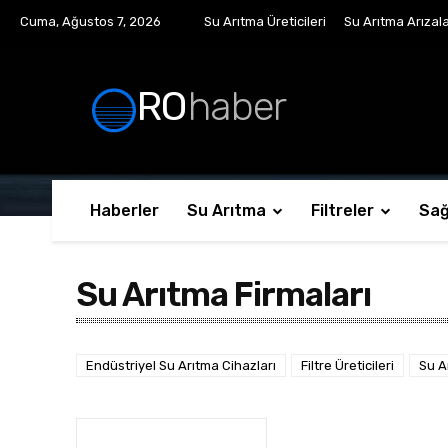
Cuma, Ağustos 7, 2026
Su Arıtma Üreticileri
Su Arıtma Arızala
RO
haber
Haberler
Su Arıtma
Filtreler
Sağ
Su Arıtma Firmaları
Endüstriyel Su Arıtma Cihazları
Filtre Üreticileri
Su A