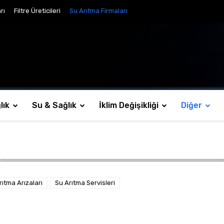
rı
Filtre Üreticileri
Su Arıtma Firmaları
lık
Su & Sağlık
İklim Değişikliği
Diğer
rıtma Arızaları
Su Arıtma Servisleri