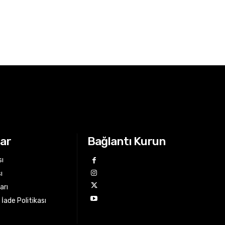
lar
Bağlantı Kurun
sı
ı
arı
İade Politikası