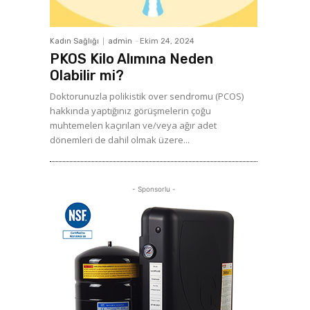
Kadın Sağlığı
admin
-
Ekim 24, 2024
PKOS Kilo Alımına Neden
Olabilir mi?
Doktorunuzla polikistik over sendromu (PCOS)
hakkında yaptığınız görüşmelerin çoğu
muhtemelen kaçırılan ve/veya ağır adet
dönemleri de dahil olmak üzere...
- Sponsorlu -