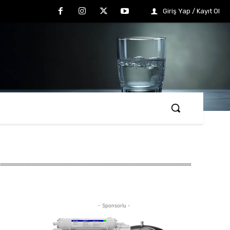
Giriş Yap / Kayıt Ol
- Sponsorlu -