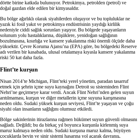
dörtte birine katkıda bulunuyor. Petrokimya, petrolden (petrol) ve
doğal gazdan elde edilen bir kimyasaldır.
Bu bölge ağırlıklı olarak siyahilerden oluşuyor ve bu topluluklar ne
yazık ki fosil yakıt ve petrokimya endüstrisinin yaydığı kirlilik
nedeniyle ciddi sağlık sorunları yaşıyor. Bu bölgede yaşayanların
solunum yolu hastalıklarına, düşüklere, yenidoğan sağlığının
bozulmasına, kısırlığa ve kansere yakalanma riski önemli ölçüde daha
yüksektir. Çevre Koruma Ajansı’na (EPA) göre, bu bölgedeki Reserve
adı verilen bir kasabada, ulusal ortalamaya kıyasla kansere yakalanma
riski 50 kat daha fazla.
Flint’te kurşun
Nisan 2014’te Michigan, Flint’teki yerel yönetim, paradan tasarruf
etmek için şehrin içme suyu kaynağını Detroit su sisteminden Flint
Nehri’ne geçirmeye karar verdi. Ancak Flint Nehri’nden gelen suyun
arıtılmaması, kurşun ve diğer metallerin içme suyuna karışmasına
neden oldu. Sudaki yüksek kurşun seviyesi, Flint’te yaşayan ve çoğu
siyahi olan insanların sağlığını olumsuz etkiledi.
Bölge sakinlerinin itirazlarına rağmen hükümet suyun güvenli olmasını
sağladı. Değildi; bu da birkaç yıl boyunca kurşunla kirlenmiş suya
maruz kalmaya neden oldu. Sudaki kurşuna maruz kalma, büyüyen
çocuklarda beyin ve sinir sistemi hasarına yol açarak davranış,