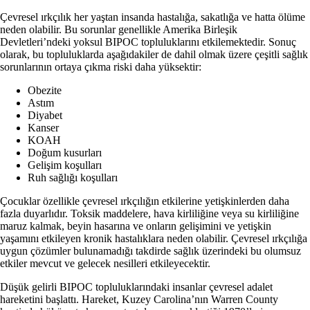
Çevresel ırkçılık her yaştan insanda hastalığa, sakatlığa ve hatta ölüme
neden olabilir. Bu sorunlar genellikle Amerika Birleşik
Devletleri’ndeki yoksul BIPOC topluluklarını etkilemektedir. Sonuç
olarak, bu topluluklarda aşağıdakiler de dahil olmak üzere çeşitli sağlık
sorunlarının ortaya çıkma riski daha yüksektir:
Obezite
Astım
Diyabet
Kanser
KOAH
Doğum kusurları
Gelişim koşulları
Ruh sağlığı koşulları
Çocuklar özellikle çevresel ırkçılığın etkilerine yetişkinlerden daha
fazla duyarlıdır. Toksik maddelere, hava kirliliğine veya su kirliliğine
maruz kalmak, beyin hasarına ve onların gelişimini ve yetişkin
yaşamını etkileyen kronik hastalıklara neden olabilir. Çevresel ırkçılığa
uygun çözümler bulunamadığı takdirde sağlık üzerindeki bu olumsuz
etkiler mevcut ve gelecek nesilleri etkileyecektir.
Düşük gelirli BIPOC topluluklarındaki insanlar çevresel adalet
hareketini başlattı. Hareket, Kuzey Carolina’nın Warren County