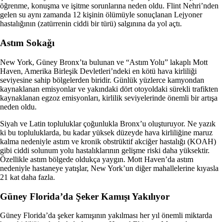
öğrenme, konuşma ve işitme sorunlarına neden oldu. Flint Nehri’nden
gelen su aynı zamanda 12 kişinin ölümüyle sonuçlanan Lejyoner
hastalığının (zatürrenin ciddi bir türü) salgınına da yol açtı.
Astım Sokağı
New York, Güney Bronx’ta bulunan ve “Astım Yolu” lakaplı Mott
Haven, Amerika Birleşik Devletleri’ndeki en kötü hava kirliliği
seviyesine sahip bölgelerden biridir. Günlük yüzlerce kamyondan
kaynaklanan emisyonlar ve yakındaki dört otoyoldaki sürekli trafikten
kaynaklanan egzoz emisyonları, kirlilik seviyelerinde önemli bir artışa
neden oldu.
Siyah ve Latin topluluklar çoğunlukla Bronx’u oluşturuyor. Ne yazık
ki bu topluluklarda, bu kadar yüksek düzeyde hava kirliliğine maruz
kalma nedeniyle astım ve kronik obstrüktif akciğer hastalığı (KOAH)
gibi ciddi solunum yolu hastalıklarının gelişme riski daha yüksektir.
Özellikle astım bölgede oldukça yaygın. Mott Haven’da astım
nedeniyle hastaneye yatışlar, New York’un diğer mahallelerine kıyasla
21 kat daha fazla.
Güney Florida’da Şeker Kamışı Yakılıyor
Güney Florida’da şeker kamışının yakılması her yıl önemli miktarda