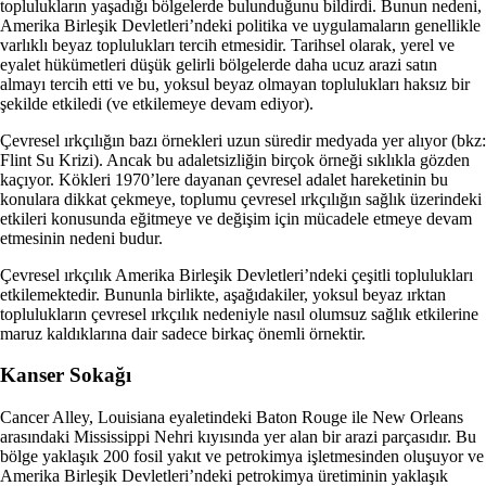
toplulukların yaşadığı bölgelerde bulunduğunu bildirdi. Bunun nedeni,
Amerika Birleşik Devletleri’ndeki politika ve uygulamaların genellikle
varlıklı beyaz toplulukları tercih etmesidir. Tarihsel olarak, yerel ve
eyalet hükümetleri düşük gelirli bölgelerde daha ucuz arazi satın
almayı tercih etti ve bu, yoksul beyaz olmayan toplulukları haksız bir
şekilde etkiledi (ve etkilemeye devam ediyor).
Çevresel ırkçılığın bazı örnekleri uzun süredir medyada yer alıyor (bkz:
Flint Su Krizi). Ancak bu adaletsizliğin birçok örneği sıklıkla gözden
kaçıyor. Kökleri 1970’lere dayanan çevresel adalet hareketinin bu
konulara dikkat çekmeye, toplumu çevresel ırkçılığın sağlık üzerindeki
etkileri konusunda eğitmeye ve değişim için mücadele etmeye devam
etmesinin nedeni budur.
Çevresel ırkçılık Amerika Birleşik Devletleri’ndeki çeşitli toplulukları
etkilemektedir. Bununla birlikte, aşağıdakiler, yoksul beyaz ırktan
toplulukların çevresel ırkçılık nedeniyle nasıl olumsuz sağlık etkilerine
maruz kaldıklarına dair sadece birkaç önemli örnektir.
Kanser Sokağı
Cancer Alley, Louisiana eyaletindeki Baton Rouge ile New Orleans
arasındaki Mississippi Nehri kıyısında yer alan bir arazi parçasıdır. Bu
bölge yaklaşık 200 fosil yakıt ve petrokimya işletmesinden oluşuyor ve
Amerika Birleşik Devletleri’ndeki petrokimya üretiminin yaklaşık