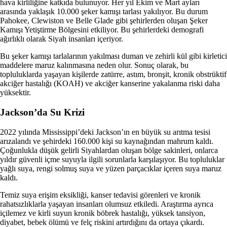
hava kirliliğine katkıda bulunuyor. Her yıl Ekim ve Mart ayları
arasında yaklaşık 10.000 şeker kamışı tarlası yakılıyor. Bu durum
Pahokee, Clewiston ve Belle Glade gibi şehirlerden oluşan Şeker
Kamışı Yetiştirme Bölgesini etkiliyor. Bu şehirlerdeki demografi
ağırlıklı olarak Siyah insanları içeriyor.
Bu şeker kamışı tarlalarının yakılması duman ve zehirli kül gibi kirletici
maddelere maruz kalınmasına neden olur. Sonuç olarak, bu
topluluklarda yaşayan kişilerde zatürre, astım, bronşit, kronik obstrüktif
akciğer hastalığı (KOAH) ve akciğer kanserine yakalanma riski daha
yüksektir.
Jackson’da Su Krizi
2022 yılında Mississippi’deki Jackson’ın en büyük su arıtma tesisi
arızalandı ve şehirdeki 160.000 kişi su kaynağından mahrum kaldı.
Çoğunlukla düşük gelirli Siyahlardan oluşan bölge sakinleri, onlarca
yıldır güvenli içme suyuyla ilgili sorunlarla karşılaşıyor. Bu topluluklar
yağlı suya, rengi solmuş suya ve yüzen parçacıklar içeren suya maruz
kaldı.
Temiz suya erişim eksikliği, kanser tedavisi görenleri ve kronik
rahatsızlıklarla yaşayan insanları olumsuz etkiledi. Araştırma ayrıca
içilemez ve kirli suyun kronik böbrek hastalığı, yüksek tansiyon,
diyabet, bebek ölümü ve felç riskini artırdığını da ortaya çıkardı.