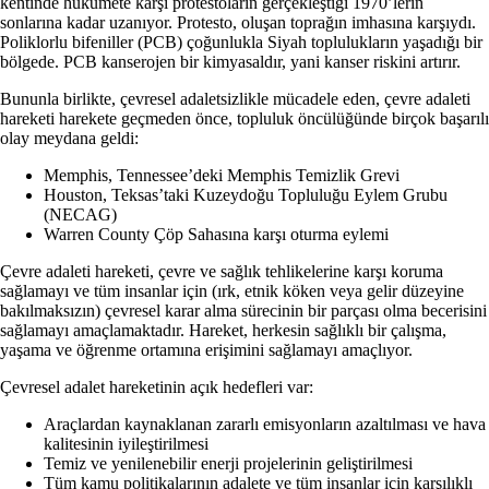
kentinde hükümete karşı protestoların gerçekleştiği 1970’lerin
sonlarına kadar uzanıyor. Protesto, oluşan toprağın imhasına karşıydı.
Poliklorlu bifeniller
(PCB) çoğunlukla Siyah toplulukların yaşadığı bir
bölgede. PCB kanserojen bir kimyasaldır, yani kanser riskini artırır.
Bununla birlikte, çevresel adaletsizlikle mücadele eden, çevre adaleti
hareketi harekete geçmeden önce, topluluk öncülüğünde birçok başarılı
olay meydana geldi:
Memphis, Tennessee’deki Memphis Temizlik Grevi
Houston, Teksas’taki Kuzeydoğu Topluluğu Eylem Grubu
(NECAG)
Warren County Çöp Sahasına karşı oturma eylemi
Çevre adaleti hareketi, çevre ve sağlık tehlikelerine karşı koruma
sağlamayı ve tüm insanlar için (ırk, etnik köken veya gelir düzeyine
bakılmaksızın) çevresel karar alma sürecinin bir parçası olma becerisini
sağlamayı amaçlamaktadır. Hareket, herkesin sağlıklı bir çalışma,
yaşama ve öğrenme ortamına erişimini sağlamayı amaçlıyor.
Çevresel adalet hareketinin açık hedefleri var:
Araçlardan kaynaklanan zararlı emisyonların azaltılması ve hava
kalitesinin iyileştirilmesi
Temiz ve yenilenebilir enerji projelerinin geliştirilmesi
Tüm kamu politikalarının adalete ve tüm insanlar için karşılıklı