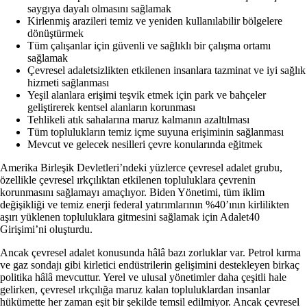
saygıya dayalı olmasını sağlamak
Kirlenmiş arazileri temiz ve yeniden kullanılabilir bölgelere
dönüştürmek
Tüm çalışanlar için güvenli ve sağlıklı bir çalışma ortamı
sağlamak
Çevresel adaletsizlikten etkilenen insanlara tazminat ve iyi sağlık
hizmeti sağlanması
Yeşil alanlara erişimi teşvik etmek için park ve bahçeler
geliştirerek kentsel alanların korunması
Tehlikeli atık sahalarına maruz kalmanın azaltılması
Tüm toplulukların temiz içme suyuna erişiminin sağlanması
Mevcut ve gelecek nesilleri çevre konularında eğitmek
Amerika Birleşik Devletleri’ndeki yüzlerce çevresel adalet grubu,
özellikle çevresel ırkçılıktan etkilenen topluluklara çevrenin
korunmasını sağlamayı amaçlıyor. Biden Yönetimi, tüm iklim
değişikliği ve temiz enerji federal yatırımlarının %40’ının kirlilikten
aşırı yüklenen topluluklara gitmesini sağlamak için Adalet40
Girişimi’ni oluşturdu.
Ancak çevresel adalet konusunda hâlâ bazı zorluklar var. Petrol kırma
ve gaz sondajı gibi kirletici endüstrilerin gelişimini destekleyen birkaç
politika hâlâ mevcuttur. Yerel ve ulusal yönetimler daha çeşitli hale
gelirken, çevresel ırkçılığa maruz kalan topluluklardan insanlar
hükümette her zaman eşit bir şekilde temsil edilmiyor. Ancak çevresel