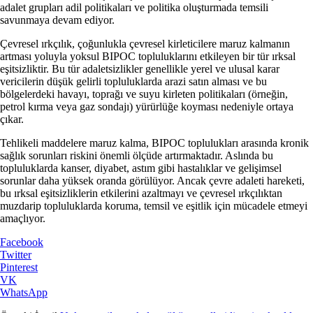
adalet grupları adil politikaları ve politika oluşturmada temsili
savunmaya devam ediyor.
Çevresel ırkçılık, çoğunlukla çevresel kirleticilere maruz kalmanın
artması yoluyla yoksul BIPOC topluluklarını etkileyen bir tür ırksal
eşitsizliktir. Bu tür adaletsizlikler genellikle yerel ve ulusal karar
vericilerin düşük gelirli topluluklarda arazi satın alması ve bu
bölgelerdeki havayı, toprağı ve suyu kirleten politikaları (örneğin,
petrol kırma veya gaz sondajı) yürürlüğe koyması nedeniyle ortaya
çıkar.
Tehlikeli maddelere maruz kalma, BIPOC toplulukları arasında kronik
sağlık sorunları riskini önemli ölçüde artırmaktadır. Aslında bu
topluluklarda kanser, diyabet, astım gibi hastalıklar ve gelişimsel
sorunlar daha yüksek oranda görülüyor. Ancak çevre adaleti hareketi,
bu ırksal eşitsizliklerin etkilerini azaltmayı ve çevresel ırkçılıktan
muzdarip topluluklarda koruma, temsil ve eşitlik için mücadele etmeyi
amaçlıyor.
Facebook
Twitter
Pinterest
VK
WhatsApp