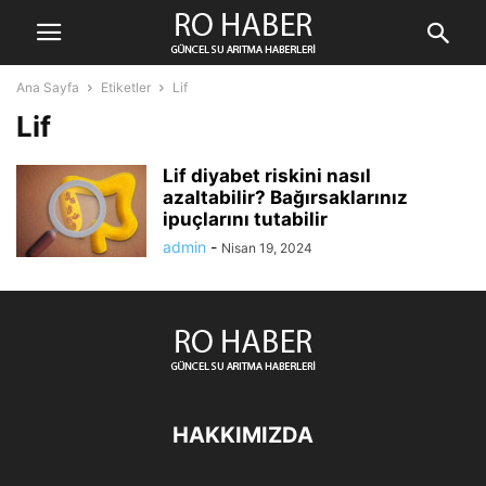
Ana Sayfa
Etiketler
Lif
Lif
Lif diyabet riskini nasıl
azaltabilir? Bağırsaklarınız
ipuçlarını tutabilir
admin
-
Nisan 19, 2024
HAKKIMIZDA