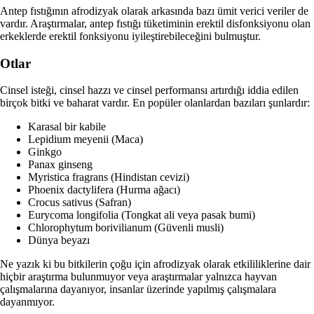
Antep fıstığının afrodizyak olarak arkasında bazı ümit verici veriler de
vardır. Araştırmalar, antep fıstığı tüketiminin erektil disfonksiyonu olan
erkeklerde erektil fonksiyonu iyileştirebileceğini bulmuştur.
Otlar
Cinsel isteği, cinsel hazzı ve cinsel performansı artırdığı iddia edilen
birçok bitki ve baharat vardır. En popüler olanlardan bazıları şunlardır:
Karasal bir kabile
Lepidium meyenii (Maca)
Ginkgo
Panax ginseng
Myristica fragrans (Hindistan cevizi)
Phoenix dactylifera (Hurma ağacı)
Crocus sativus (Safran)
Eurycoma longifolia (Tongkat ali veya pasak bumi)
Chlorophytum borivilianum (Güvenli musli)
Dünya beyazı
Ne yazık ki bu bitkilerin çoğu için afrodizyak olarak etkililiklerine dair
hiçbir araştırma bulunmuyor veya araştırmalar yalnızca hayvan
çalışmalarına dayanıyor, insanlar üzerinde yapılmış çalışmalara
dayanmıyor.