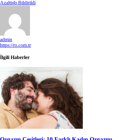
Azalttığı Bildirildi
admin
https://ro.com.tr
İlgili Haberler
Orgazm Çeşitleri: 10 Farklı Kadın Orgazmı