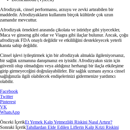
Afrodizyak, cinsel performansı, arzuyu ve zevki artırabilen bir
maddedir. Afrodizyakların kullanımı birçok kültürde çok uzun
zamandır mevcuttur.
Afrodizyak örnekleri arasında çikolata ve istiridye gibi yiyecekler,
Maca ve ginseng gibi otlar ve Viagra gibi ilaçlar bulunur. Ancak, çoğu
afrodizyak FDA onaylı değildir ve etkililiğini destekleyecek yeterli
kanıta sahip değildir.
Cinsel işlevi iyileştirmek için bir afrodizyak almakla ilgileniyorsanız,
bir sağlık uzmanına danışmanız en iyisidir. Afrodizyakın sizin için
güvenli olup olmadığını veya aldığınız herhangi bir ilaçla etkileşime
girip girmeyeceğini doğrulayabilirler. Bir sağlık uzmanı ayrıca cinsel
sağlığınızla ilgili olabilecek endişelerinizi gidermenize yardımcı
olabilir.
Facebook
Twitter
Pinterest
VK
WhatsApp
Önceki İçerik
Et Yemek Kalp Yetmezliği Riskini Nasıl Artırır?
Sonraki İçerik
Tahıllardan Elde Edilen Liflerin Kalp Krizi Riskini