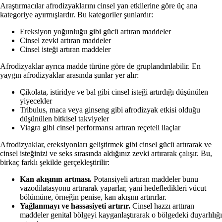
Araştırmacılar afrodizyaklarını cinsel yan etkilerine göre üç ana
kategoriye ayırmışlardır. Bu kategoriler şunlardır:
Ereksiyon yoğunluğu gibi gücü artıran maddeler
Cinsel zevki artıran maddeler
Cinsel isteği artıran maddeler
Afrodizyaklar ayrıca madde türüne göre de gruplandırılabilir. En
yaygın afrodizyaklar arasında şunlar yer alır:
Çikolata, istiridye ve bal gibi cinsel isteği artırdığı düşünülen
yiyecekler
Tribulus, maca veya ginseng gibi afrodizyak etkisi olduğu
düşünülen bitkisel takviyeler
Viagra gibi cinsel performansı artıran reçeteli ilaçlar
Afrodizyaklar, ereksiyonları geliştirmek gibi cinsel gücü artırarak ve
cinsel isteğinizi ve seks sırasında aldığınız zevki artırarak çalışır. Bu,
birkaç farklı şekilde gerçekleştirilir:
Kan akışının artması.
Potansiyeli artıran maddeler bunu
vazodilatasyonu artırarak yaparlar, yani hedefledikleri vücut
bölümüne, örneğin penise, kan akışını artırırlar.
Yağlanmayı ve hassasiyeti artırır.
Cinsel hazzı arttıran
maddeler genital bölgeyi kayganlaştırarak o bölgedeki duyarlılığı