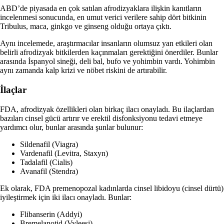
ABD’de piyasada en çok satılan afrodizyaklara ilişkin kanıtların
incelenmesi sonucunda, en umut verici verilere sahip dört bitkinin
Tribulus, maca, ginkgo ve ginseng olduğu ortaya çıktı.
Aynı incelemede, araştırmacılar insanların olumsuz yan etkileri olan
belirli afrodizyak bitkilerden kaçınmaları gerektiğini önerdiler. Bunlar
arasında İspanyol sineği, deli bal, bufo ve yohimbin vardı.
Yohimbin
aynı zamanda kalp krizi ve nöbet riskini de artırabilir.
İlaçlar
FDA, afrodizyak özellikleri olan birkaç ilacı onayladı. Bu ilaçlardan
bazıları cinsel gücü artırır ve erektil disfonksiyonu tedavi etmeye
yardımcı olur, bunlar arasında şunlar bulunur:
Sildenafil (Viagra)
Vardenafil (Levitra, Staxyn)
Tadalafil (Cialis)
Avanafil (Stendra)
Ek olarak, FDA premenopozal kadınlarda cinsel libidoyu (cinsel dürtü)
iyileştirmek için iki ilacı onayladı. Bunlar:
Flibanserin (Addyi)
Bremelanotid (Vyleesi)