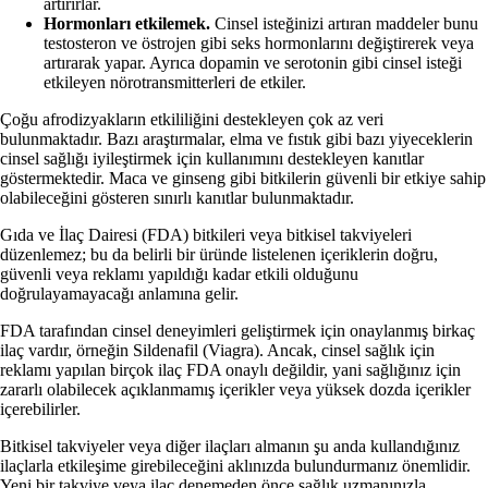
artırırlar.
Hormonları etkilemek.
Cinsel isteğinizi artıran maddeler bunu
testosteron ve östrojen gibi seks hormonlarını değiştirerek veya
artırarak yapar. Ayrıca dopamin ve serotonin gibi cinsel isteği
etkileyen nörotransmitterleri de etkiler.
Çoğu afrodizyakların etkililiğini destekleyen çok az veri
bulunmaktadır.
Bazı araştırmalar, elma ve fıstık gibi bazı yiyeceklerin
cinsel sağlığı iyileştirmek için kullanımını destekleyen kanıtlar
göstermektedir.
Maca ve ginseng gibi bitkilerin güvenli bir etkiye sahip
olabileceğini gösteren sınırlı kanıtlar bulunmaktadır.
Gıda ve İlaç Dairesi (FDA) bitkileri veya bitkisel takviyeleri
düzenlemez; bu da belirli bir üründe listelenen içeriklerin doğru,
güvenli veya reklamı yapıldığı kadar etkili olduğunu
doğrulayamayacağı anlamına gelir.
FDA tarafından cinsel deneyimleri geliştirmek için onaylanmış birkaç
ilaç vardır, örneğin Sildenafil (Viagra). Ancak, cinsel sağlık için
reklamı yapılan birçok ilaç FDA onaylı değildir, yani sağlığınız için
zararlı olabilecek açıklanmamış içerikler veya yüksek dozda içerikler
içerebilirler.
Bitkisel takviyeler veya diğer ilaçları almanın şu anda kullandığınız
ilaçlarla etkileşime girebileceğini aklınızda bulundurmanız önemlidir.
Yeni bir takviye veya ilaç denemeden önce sağlık uzmanınızla