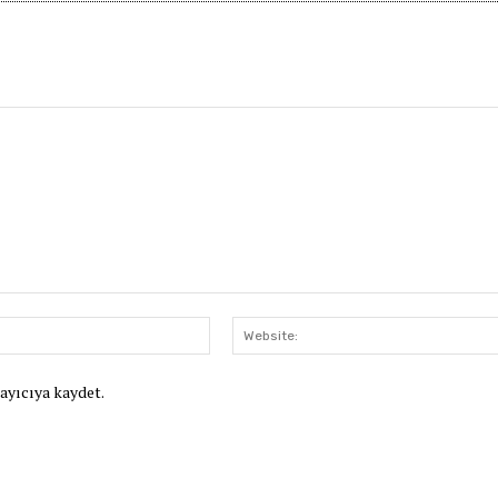
E-
Posta:*
rayıcıya kaydet.