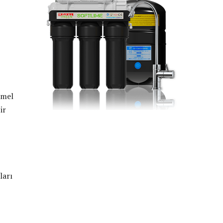
emel
ir
ları