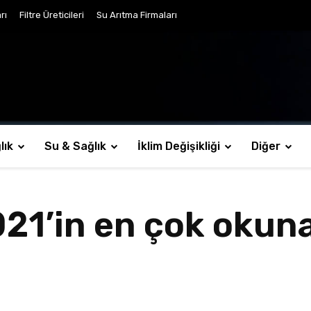
rı
Filtre Üreticileri
Su Arıtma Firmaları
lık
Su & Sağlık
İklim Değişikliği
Diğer
21’in en çok oku