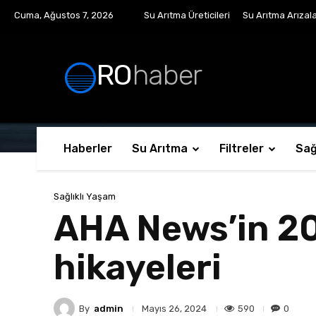
Cuma, Ağustos 7, 2026
Su Arıtma Üreticileri
Su Arıtma Arızala
RO
haber
Haberler
Su Arıtma
Filtreler
Sağ
Sağlıklı Yaşam
AHA News’in 20
hikayeleri
By
admin
590
0
Mayıs 26, 2024