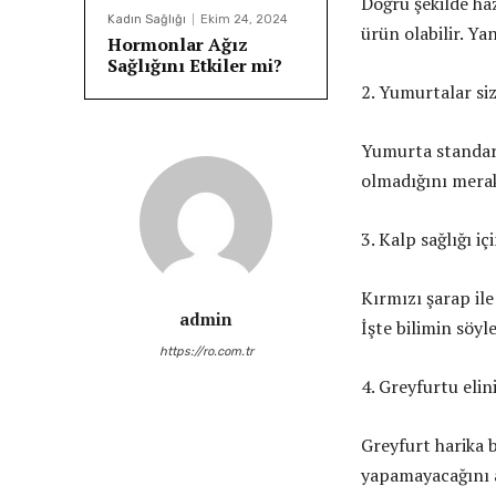
Doğru şekilde haz
Kadın Sağlığı
Ekim 24, 2024
ürün olabilir. Yan
Hormonlar Ağız
Sağlığını Etkiler mi?
2. Yumurtalar sizi
Yumurta standart
olmadığını merak 
3. Kalp sağlığı 
Kırmızı şarap ile
admin
İşte bilimin söyl
https://ro.com.tr
4. Greyfurtu eli
Greyfurt harika b
yapamayacağını 