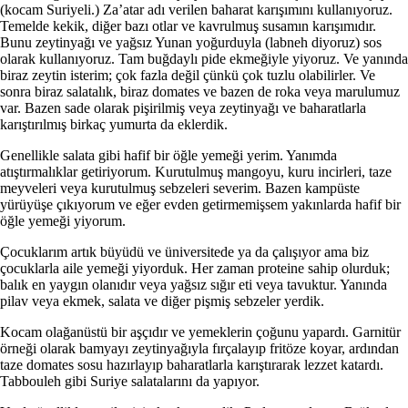
(kocam Suriyeli.) Za’atar adı verilen baharat karışımını kullanıyoruz.
Temelde kekik, diğer bazı otlar ve kavrulmuş susamın karışımıdır.
Bunu zeytinyağı ve yağsız Yunan yoğurduyla (labneh diyoruz) sos
olarak kullanıyoruz. Tam buğdaylı pide ekmeğiyle yiyoruz. Ve yanında
biraz zeytin isterim; çok fazla değil çünkü çok tuzlu olabilirler. Ve
sonra biraz salatalık, biraz domates ve bazen de roka veya marulumuz
var. Bazen sade olarak pişirilmiş veya zeytinyağı ve baharatlarla
karıştırılmış birkaç yumurta da eklerdik.
Genellikle salata gibi hafif bir öğle yemeği yerim. Yanımda
atıştırmalıklar getiriyorum. Kurutulmuş mangoyu, kuru incirleri, taze
meyveleri veya kurutulmuş sebzeleri severim. Bazen kampüste
yürüyüşe çıkıyorum ve eğer evden getirmemişsem yakınlarda hafif bir
öğle yemeği yiyorum.
Çocuklarım artık büyüdü ve üniversitede ya da çalışıyor ama biz
çocuklarla aile yemeği yiyorduk. Her zaman proteine ​​sahip olurduk;
balık en yaygın olanıdır veya yağsız sığır eti veya tavuktur. Yanında
pilav veya ekmek, salata ve diğer pişmiş sebzeler yerdik.
Kocam olağanüstü bir aşçıdır ve yemeklerin çoğunu yapardı. Garnitür
örneği olarak bamyayı zeytinyağıyla fırçalayıp fritöze koyar, ardından
taze domates sosu hazırlayıp baharatlarla karıştırarak lezzet katardı.
Tabbouleh gibi Suriye salatalarını da yapıyor.