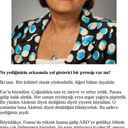
Ne yediğinizin arkasında yol gösterici bir prensip var mı?
İki tane. Biri kültürel olarak yönlendirilir, diğeri bilime dayalıdır.
Fas’ta büyüdüm. Çoğunlukla taze et, meyve ve sebze yedik. Pazara
gidip balık alırdık. Her zaman zeytinyağı veya argan yağıyla pişirirdik.
Bu yüzden Akdeniz diyeti dediğimiz diyeti yiyerek büyüdüm. O
zamanlar buna Akdeniz diyeti denildiğini bilmiyorduk. Bu sadece
yediğimiz şeydi.
Büyüdükçe, Fransa’da yüksek lisansa gidip ABD’ye geldikçe bilimle
daha çok ilgilenmeye başladım. Ve şunu görüyoruz ki eğer lif, meyve