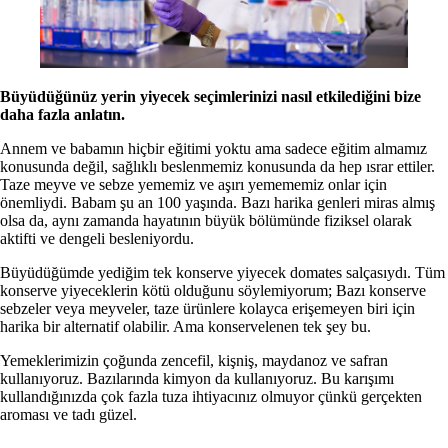
Büyüdüğünüz yerin yiyecek seçimlerinizi nasıl etkilediğini bize
daha fazla anlatın.
Annem ve babamın hiçbir eğitimi yoktu ama sadece eğitim almamız
konusunda değil, sağlıklı beslenmemiz konusunda da hep ısrar ettiler.
Taze meyve ve sebze yememiz ve aşırı yemememiz onlar için
önemliydi. Babam şu an 100 yaşında. Bazı harika genleri miras almış
olsa da, aynı zamanda hayatının büyük bölümünde fiziksel olarak
aktifti ve dengeli besleniyordu.
Büyüdüğümde yediğim tek konserve yiyecek domates salçasıydı. Tüm
konserve yiyeceklerin kötü olduğunu söylemiyorum; Bazı konserve
sebzeler veya meyveler, taze ürünlere kolayca erişemeyen biri için
harika bir alternatif olabilir. Ama konservelenen tek şey bu.
Yemeklerimizin çoğunda zencefil, kişniş, maydanoz ve safran
kullanıyoruz. Bazılarında kimyon da kullanıyoruz. Bu karışımı
kullandığınızda çok fazla tuza ihtiyacınız olmuyor çünkü gerçekten
aroması ve tadı güzel.