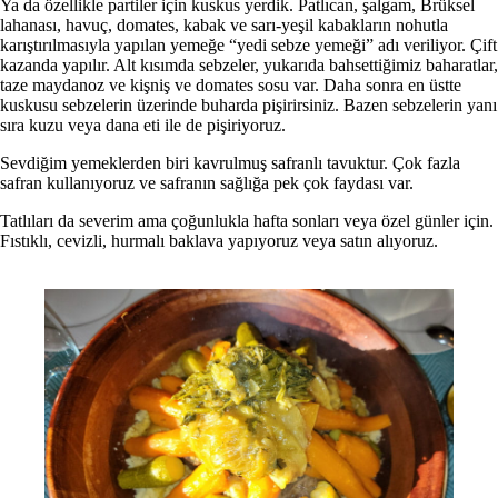
Ya da özellikle partiler için kuskus yerdik. Patlıcan, şalgam, Brüksel
lahanası, havuç, domates, kabak ve sarı-yeşil kabakların nohutla
karıştırılmasıyla yapılan yemeğe “yedi sebze yemeği” adı veriliyor. Çift
kazanda yapılır. Alt kısımda sebzeler, yukarıda bahsettiğimiz baharatlar,
taze maydanoz ve kişniş ve domates sosu var. Daha sonra en üstte
kuskusu sebzelerin üzerinde buharda pişirirsiniz. Bazen sebzelerin yanı
sıra kuzu veya dana eti ile de pişiriyoruz.
Sevdiğim yemeklerden biri kavrulmuş safranlı tavuktur. Çok fazla
safran kullanıyoruz ve safranın sağlığa pek çok faydası var.
Tatlıları da severim ama çoğunlukla hafta sonları veya özel günler için.
Fıstıklı, cevizli, hurmalı baklava yapıyoruz veya satın alıyoruz.