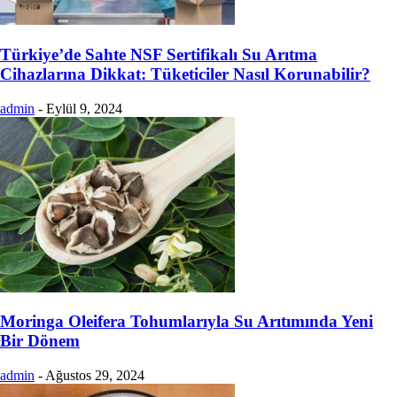
Türkiye’de Sahte NSF Sertifikalı Su Arıtma
Cihazlarına Dikkat: Tüketiciler Nasıl Korunabilir?
admin
-
Eylül 9, 2024
Moringa Oleifera Tohumlarıyla Su Arıtımında Yeni
Bir Dönem
admin
-
Ağustos 29, 2024