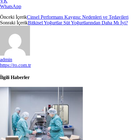
VK
WhatsApp
Önceki İçerik
Cinsel Performans Kaygısı: Nedenleri ve Tedavileri
Sonraki İçerik
Bitkisel Yoğurtlar Süt Yoğurtlarından Daha Mı İyi?
admin
https://ro.com.tr
İlgili Haberler