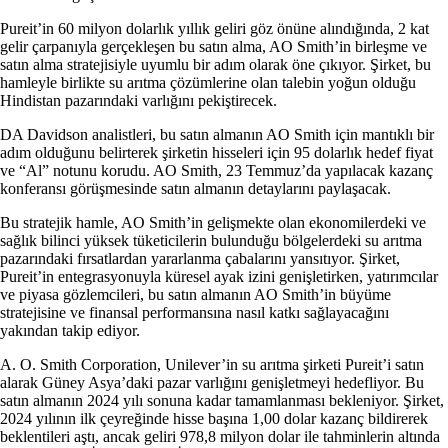
Pureit’in 60 milyon dolarlık yıllık geliri göz önüne alındığında, 2 kat
gelir çarpanıyla gerçekleşen bu satın alma, AO Smith’in birleşme ve
satın alma stratejisiyle uyumlu bir adım olarak öne çıkıyor. Şirket, bu
hamleyle birlikte su arıtma çözümlerine olan talebin yoğun olduğu
Hindistan pazarındaki varlığını pekiştirecek.
DA Davidson analistleri, bu satın almanın AO Smith için mantıklı bir
adım olduğunu belirterek şirketin hisseleri için 95 dolarlık hedef fiyat
ve “Al” notunu korudu. AO Smith, 23 Temmuz’da yapılacak kazanç
konferansı görüşmesinde satın almanın detaylarını paylaşacak.
Bu stratejik hamle, AO Smith’in gelişmekte olan ekonomilerdeki ve
sağlık bilinci yüksek tüketicilerin bulunduğu bölgelerdeki su arıtma
pazarındaki fırsatlardan yararlanma çabalarını yansıtıyor. Şirket,
Pureit’in entegrasyonuyla küresel ayak izini genişletirken, yatırımcılar
ve piyasa gözlemcileri, bu satın almanın AO Smith’in büyüme
stratejisine ve finansal performansına nasıl katkı sağlayacağını
yakından takip ediyor.
A. O. Smith Corporation, Unilever’in su arıtma şirketi Pureit’i satın
alarak Güney Asya’daki pazar varlığını genişletmeyi hedefliyor. Bu
satın almanın 2024 yılı sonuna kadar tamamlanması bekleniyor. Şirket,
2024 yılının ilk çeyreğinde hisse başına 1,00 dolar kazanç bildirerek
beklentileri aştı, ancak geliri 978,8 milyon dolar ile tahminlerin altında