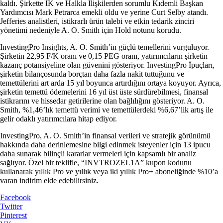
kaldı. Şirkette İK ve Halkla İlişkilerden sorumlu Kıdemli Başkan
Yardımcısı Mark Petrarca emekli oldu ve yerine Curt Selby atandı.
Jefferies analistleri, istikrarlı ürün talebi ve etkin tedarik zinciri
yönetimi nedeniyle A. O. Smith için Hold notunu korudu.
InvestingPro Insights, A. O. Smith’in güçlü temellerini vurguluyor.
Şirketin 22,95 F/K oranı ve 0,15 PEG oranı, yatırımcıların şirketin
kazanç potansiyeline olan güvenini gösteriyor. InvestingPro İpuçları,
şirketin bilançosunda borçtan daha fazla nakit tuttuğunu ve
temettülerini art arda 15 yıl boyunca artırdığını ortaya koyuyor. Ayrıca,
şirketin temettü ödemelerini 16 yıl üst üste sürdürebilmesi, finansal
istikrarını ve hissedar getirilerine olan bağlılığını gösteriyor. A. O.
Smith, %1,46’lık temettü verimi ve temettülerdeki %6,67’lik artış ile
gelir odaklı yatırımcılara hitap ediyor.
InvestingPro, A. O. Smith’in finansal verileri ve stratejik görünümü
hakkında daha derinlemesine bilgi edinmek isteyenler için 13 ipucu
daha sunarak bilinçli kararlar vermeleri için kapsamlı bir analiz
sağlıyor. Özel bir teklifle, “INVTROZEL1A” kupon kodunu
kullanarak yıllık Pro ve yıllık veya iki yıllık Pro+ aboneliğinde %10’a
varan indirim elde edebilirsiniz.
Facebook
Twitter
Pinterest