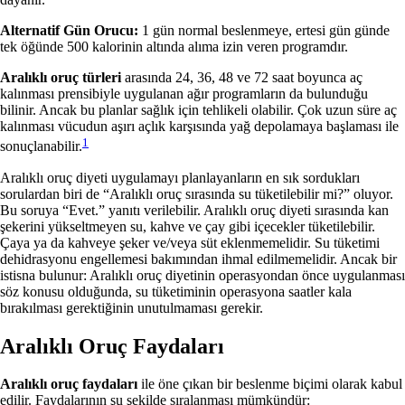
Alternatif Gün Orucu:
1 gün normal beslenmeye, ertesi gün günde
tek öğünde 500 kalorinin altında alıma izin veren programdır.
Aralıklı oruç türleri
arasında 24, 36, 48 ve 72 saat boyunca aç
kalınması prensibiyle uygulanan ağır programların da bulunduğu
bilinir. Ancak bu planlar sağlık için tehlikeli olabilir. Çok uzun süre aç
kalınması vücudun aşırı açlık karşısında yağ depolamaya başlaması ile
1
sonuçlanabilir.
Aralıklı oruç diyeti uygulamayı planlayanların en sık sordukları
sorulardan biri de “Aralıklı oruç sırasında su tüketilebilir mi?” oluyor.
Bu soruya “Evet.” yanıtı verilebilir. Aralıklı oruç diyeti sırasında kan
şekerini yükseltmeyen su, kahve ve çay gibi içecekler tüketilebilir.
Çaya ya da kahveye şeker ve/veya süt eklenmemelidir. Su tüketimi
dehidrasyonu engellemesi bakımından ihmal edilmemelidir. Ancak bir
istisna bulunur: Aralıklı oruç diyetinin operasyondan önce uygulanması
söz konusu olduğunda, su tüketiminin operasyona saatler kala
bırakılması gerektiğinin unutulmaması gerekir.
Aralıklı Oruç Faydaları
Aralıklı oruç faydaları
ile öne çıkan bir beslenme biçimi olarak kabul
edilir. Faydalarının şu şekilde sıralanması mümkündür: