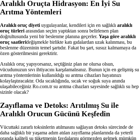
Aralıklı Oruçta Hidrasyon: En İyi Su
Arıtma Yöntemleri
Aralıklı oruç diyeti
uygulayanlar, kendileri için en sağlıklı
aralıklı
oruç türleri
arasından seçim yaptıktan sonra belirlenen plan
doğrultusunda yeni bir beslenme planına geçerler.
Yaşa göre aralıklı
oruç saatleri
değişmekle birlikte katı gıdalardan uzak kalınması, bu
beslenme düzeninin temel şartıdır. Fakat bu şart, susuz kalmamaya da
özen gösterilmesini gerektirir.
Aralıklı oruç yapıyorsanız, seçtiğiniz plan ne olursa olsun,
vücudunuzun sıvı ihtiyacını karşılamalısınız. Bunun için en gelişmiş su
arıtma yöntemlerinin kullanıldığı su arıtma cihazları hayatınızı
kolaylaştıracaktır. Oda sıcaklığında, sıcak ve soğuk suya anında
ulaşabileceğiniz Ro.com.tr su arıtma cihazları sayesinde sağlıklı su hep
sizinle olacak?
Zayıflama ve Detoks: Arıtılmış Su ile
Aralıklı Orucun Gücünü Keşfedin
Vücuttaki zararlı toksinlerin atılmasını sağlayan detoks sürecinde de
daha sağlıklı bir yaşama adım atılan zayıflama planlarında da yeterli
oranda kaliteli su tüketmenin faydalarını görmezden gelmek mümkün