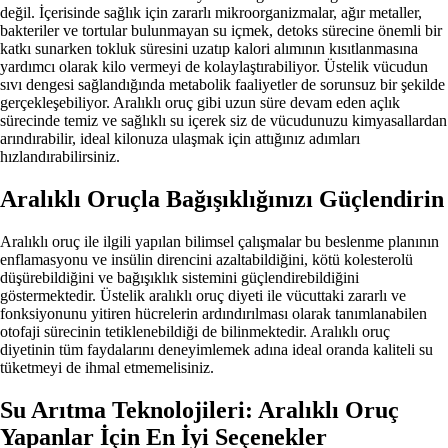
değil. İçerisinde sağlık için zararlı mikroorganizmalar, ağır metaller,
bakteriler ve tortular bulunmayan su içmek, detoks sürecine önemli bir
katkı sunarken tokluk süresini uzatıp kalori alımının kısıtlanmasına
yardımcı olarak kilo vermeyi de kolaylaştırabiliyor. Üstelik vücudun
sıvı dengesi sağlandığında metabolik faaliyetler de sorunsuz bir şekilde
gerçekleşebiliyor. Aralıklı oruç gibi uzun süre devam eden açlık
sürecinde temiz ve sağlıklı su içerek siz de vücudunuzu kimyasallardan
arındırabilir, ideal kilonuza ulaşmak için attığınız adımları
hızlandırabilirsiniz.
Aralıklı Oruçla Bağışıklığınızı Güçlendirin
Aralıklı oruç ile ilgili yapılan bilimsel çalışmalar bu beslenme planının
enflamasyonu ve insülin direncini azaltabildiğini, kötü kolesterolü
düşürebildiğini ve bağışıklık sistemini güçlendirebildiğini
göstermektedir. Üstelik aralıklı oruç diyeti ile vücuttaki zararlı ve
fonksiyonunu yitiren hücrelerin ardındırılması olarak tanımlanabilen
otofaji sürecinin tetiklenebildiği de bilinmektedir. Aralıklı oruç
diyetinin tüm faydalarını deneyimlemek adına ideal oranda kaliteli su
tüketmeyi de ihmal etmemelisiniz.
Su Arıtma Teknolojileri: Aralıklı Oruç
Yapanlar İçin En İyi Seçenekler