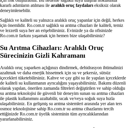
için risk oluşturabilir. Bu nedenle sağlıklı suya ulaşma noktasında
kararlı adımların atılması ile
aralıklı oruç faydaları
eksiksiz olarak
deneyimlenebilir.
Sağlıklı ve kaliteli su yalnızca aralıklı oruç yapanlar için değil, herkes
için önemlidir. Ro.com.tr sağlıklı su arıtma cihazları ile kaliteli, temiz
ve lezzetli suya her an erişebilirsiniz. Evinizde ya da ofisinizde
Ro.com.tr farkını yaşamak için hemen bize ulaşabilirsiniz?
Su Arıtma Cihazları: Aralıklı Oruç
Sürecinizin Gizli Kahramanı
Aralıklı oruç yaparken açlığınızı dindirmek, dehidrasyon ihtimalinizi
azaltmak ve daha enerjik hissetmek için su ve şekersiz, sütsüz
içecekleri tüketebilirsiniz. Kahve ve çay gibi su ile yapılan içeceklerde
de kaliteli su kullanmanın ayrıcalığını yaşayabilirsiniz. Bakımı düzenli
olarak yapılan, önerilen zamanda filtreleri değiştirilen ve sahip olduğu
su arıtma teknolojisi ile güvenli bir deneyim sunan su arıtma cihazları
ile plastik kullanımını azaltabilir, sıcak ve/veya soğuk suya hızla
ulaşabilirsiniz. En gelişmiş su arıtma sistemleri arasında yer alan ters
osmoz teknolojisine sahip Ro.com.tr su arıtma cihazlarını tercih
ettiğinizde Ro.com.tr üyelik sisteminin tüm ayrıcalıklarından
yararlanabilirsiniz.