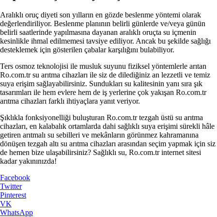
Aralıklı oruç diyeti son yılların en gözde beslenme yöntemi olarak
değerlendiriliyor. Beslenme planının belirli günlerde ve/veya günün
belirli saatlerinde yapılmasına dayanan aralıklı oruçta su içmenin
kesinlikle ihmal edilmemesi tavsiye ediliyor. Ancak bu şekilde sağlığı
desteklemek için gösterilen çabalar karşılığını bulabiliyor.
Ters osmoz teknolojisi ile musluk suyunu fiziksel yöntemlerle arıtan
Ro.com.tr su arıtma cihazları ile siz de dilediğiniz an lezzetli ve temiz
suya erişim sağlayabilirsiniz. Sundukları su kalitesinin yanı sıra şık
tasarımları ile hem evlere hem de iş yerlerine çok yakışan Ro.com.tr
arıtma cihazları farklı ihtiyaçlara yanıt veriyor.
Şıklıkla fonksiyonelliği buluşturan Ro.com.tr tezgah üstü su arıtma
cihazları, en kalabalık ortamlarda dahi sağlıklı suya erişimi sürekli hâle
getiren arıtmalı su sebilleri ve mekânların görünmez kahramanına
dönüşen tezgah altı su arıtma cihazları arasından seçim yapmak için siz
de hemen bize ulaşabilirsiniz? Sağlıklı su, Ro.com.tr internet sitesi
kadar yakınınızda!
Facebook
Twitter
Pinterest
VK
WhatsApp