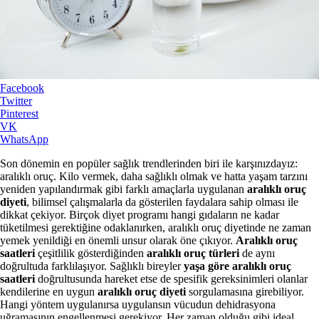
Facebook
Twitter
Pinterest
VK
WhatsApp
Son dönemin en popüler sağlık trendlerinden biri ile karşınızdayız:
aralıklı oruç. Kilo vermek, daha sağlıklı olmak ve hatta yaşam tarzını
yeniden yapılandırmak gibi farklı amaçlarla uygulanan
aralıklı oruç
diyeti
, bilimsel çalışmalarla da gösterilen faydalara sahip olması ile
dikkat çekiyor. Birçok diyet programı hangi gıdaların ne kadar
tüketilmesi gerektiğine odaklanırken, aralıklı oruç diyetinde ne zaman
yemek yenildiği en önemli unsur olarak öne çıkıyor.
Aralıklı oruç
saatleri
çeşitlilik gösterdiğinden
aralıklı oruç türleri
de aynı
doğrultuda farklılaşıyor. Sağlıklı bireyler
yaşa göre aralıklı oruç
saatleri
doğrultusunda hareket etse de spesifik gereksinimleri olanlar
kendilerine en uygun
aralıklı oruç diyeti
sorgulamasına girebiliyor.
Hangi yöntem uygulanırsa uygulansın vücudun dehidrasyona
uğramasının engellenmesi gerekiyor. Her zaman olduğu gibi ideal