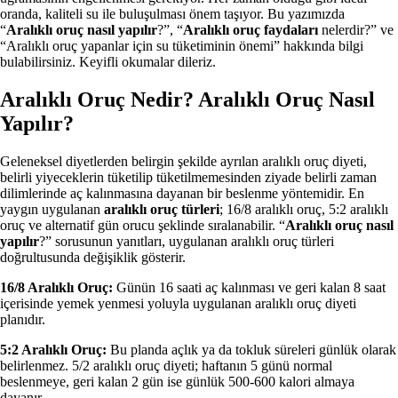
oranda, kaliteli su ile buluşulması önem taşıyor. Bu yazımızda
“
Aralıklı oruç nasıl yapılır
?”, “
Aralıklı oruç faydaları
nelerdir?” ve
“Aralıklı oruç yapanlar için su tüketiminin önemi” hakkında bilgi
bulabilirsiniz. Keyifli okumalar dileriz.
Aralıklı Oruç Nedir? Aralıklı Oruç Nasıl
Yapılır?
Geleneksel diyetlerden belirgin şekilde ayrılan aralıklı oruç diyeti,
belirli yiyeceklerin tüketilip tüketilmemesinden ziyade belirli zaman
dilimlerinde aç kalınmasına dayanan bir beslenme yöntemidir. En
yaygın uygulanan
aralıklı oruç türleri
; 16/8 aralıklı oruç, 5:2 aralıklı
oruç ve alternatif gün orucu şeklinde sıralanabilir. “
Aralıklı oruç nasıl
yapılır
?” sorusunun yanıtları, uygulanan aralıklı oruç türleri
doğrultusunda değişiklik gösterir.
16/8 Aralıklı Oruç:
Günün 16 saati aç kalınması ve geri kalan 8 saat
içerisinde yemek yenmesi yoluyla uygulanan aralıklı oruç diyeti
planıdır.
5:2 Aralıklı Oruç:
Bu planda açlık ya da tokluk süreleri günlük olarak
belirlenmez. 5/2 aralıklı oruç diyeti; haftanın 5 günü normal
beslenmeye, geri kalan 2 gün ise günlük 500-600 kalori almaya
dayanır.