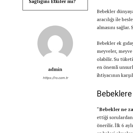
Sağlığını Etkiler mi?
Bebekler dünyay
aracılığı ile bes
almasını sağlar. 
Bebekler ek gıda
meyveler, meyve 
olabilir. Su tüke
en önemli unsurl
admin
ihtiyacının karş
https://ro.com.tr
Bebeklere
“
Bebekler ne z
ettiği sorularda
önerilir. İlk 6 a