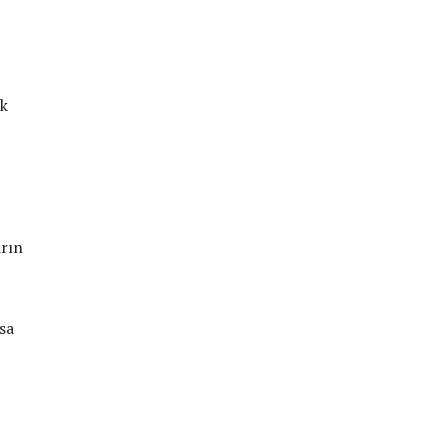
ak
arın
sa