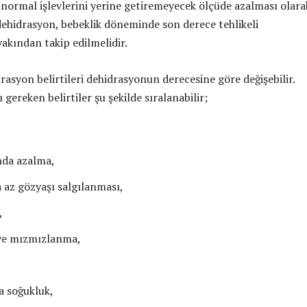
ormal işlevlerini yerine getiremeyecek ölçüde azalması olara
ehidrasyon, bebeklik döneminde son derece tehlikeli
yakından takip edilmelidir.
asyon belirtileri dehidrasyonun derecesine göre değişebilir.
 gereken belirtiler şu şekilde sıralanabilir;
nda azalma,
 az gözyaşı salgılanması,
,
ve mızmızlanma,
a soğukluk,