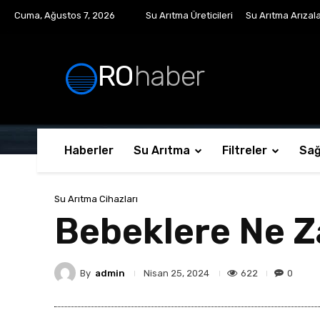
Cuma, Ağustos 7, 2026
Su Arıtma Üreticileri
Su Arıtma Arızala
RO
haber
Haberler
Su Arıtma
Filtreler
Sağ
Su Arıtma Cihazları
Bebeklere Ne Z
By
admin
622
0
Nisan 25, 2024