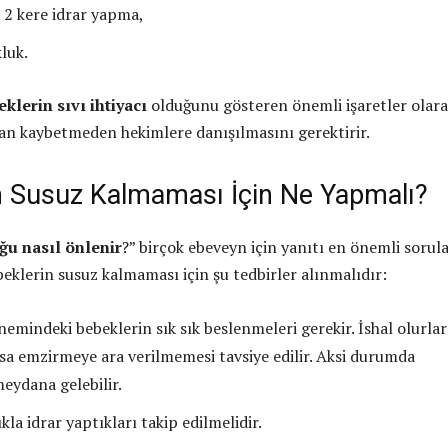
 2 kere idrar yapma,
luk.
klerin sıvı ihtiyacı
olduğunu gösteren önemli işaretler olar
n kaybetmeden hekimlere danışılmasını gerektirir.
n Susuz Kalmaması İçin Ne Yapmalı?
u nasıl önlenir
?” birçok ebeveyn için yanıtı en önemli sorul
beklerin susuz kalmaması için şu tedbirler alınmalıdır:
emindeki bebeklerin sık sık beslenmeleri gerekir. İshal olurlar
rsa emzirmeye ara verilmemesi tavsiye edilir. Aksi durumda
eydana gelebilir.
kla idrar yaptıkları takip edilmelidir.