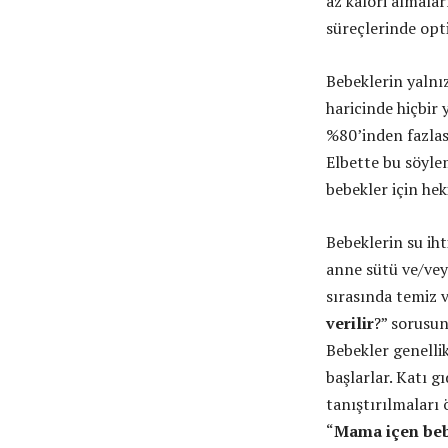
az kalori almala
süreçlerinde opti
Bebeklerin yalnı
haricinde hiçbir
%80’inden fazlas
Elbette bu söylem
bebekler için hek
Bebeklerin su iht
anne sütü ve/vey
sırasında temiz ve
verilir
?” sorusun
Bebekler genelli
başlarlar. Katı g
tanıştırılmaları 
“
Mama içen bebe