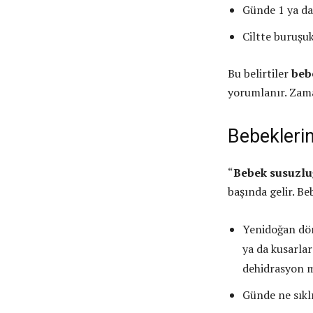
Günde 1 ya da
Ciltte buruşuk
Bu belirtiler
bebe
yorumlanır. Zama
Bebekleri
“
Bebek susuzluğ
başında gelir. Be
Yenidoğan dön
ya da kusarla
dehidrasyon m
Günde ne sıklı