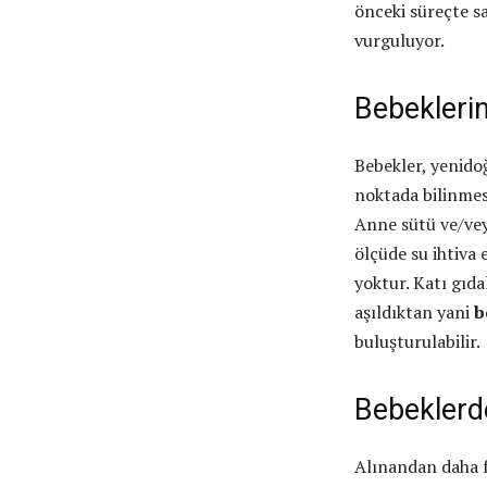
önceki süreçte s
vurguluyor.
Bebekleri
Bebekler, yenido
noktada bilinmesi
Anne sütü ve/vey
ölçüde su ihtiva 
yoktur. Katı gıdal
aşıldıktan yani
b
buluşturulabilir.
Bebeklerde
Alınandan daha f