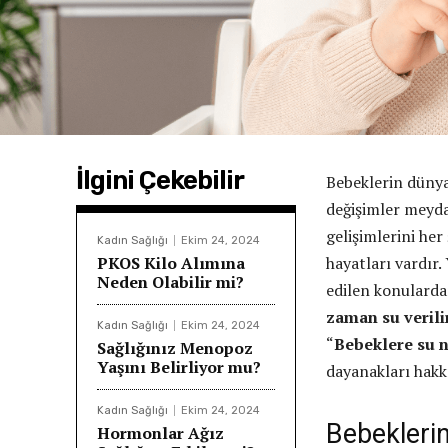
İlgini Çekebilir
Bebeklerin dünya
değişimler meydan
gelişimlerini he
Kadın Sağlığı
Ekim 24, 2024
PKOS Kilo Alımına
hayatları vardır
Neden Olabilir mi?
edilen konulardan
zaman su verili
Kadın Sağlığı
Ekim 24, 2024
“
Bebeklere su n
Sağlığınız Menopoz
Yaşını Belirliyor mu?
dayanakları hakkı
Kadın Sağlığı
Ekim 24, 2024
Bebeklerin
Hormonlar Ağız