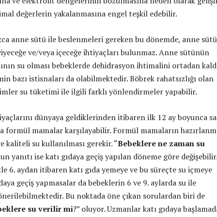
rına ve elektrolit dengelerinin bozulmasına neden olarak geliş
mal değerlerin yakalanmasına engel teşkil edebilir.
zca anne sütü ile beslenmeleri gereken bu dönemde, anne sütü
 yiyeceğe ve/veya içeceğe ihtiyaçları bulunmaz. Anne sütünün
ının su olması bebeklerde dehidrasyon ihtimalini ortadan kaldı
in bazı istisnaları da olabilmektedir. Böbrek rahatsızlığı olan
imler su tüketimi ile ilgili farklı yönlendirmeler yapabilir.
iyaçlarını dünyaya geldiklerinden itibaren ilk 12 ay boyunca s
a formül mamalar karşılayabilir. Formül mamaların hazırlanm
 kaliteli su kullanılması gerekir. “
Bebeklere ne zaman su
un yanıtı ise katı gıdaya geçiş yapılan döneme göre değişebilir
kle 6. aydan itibaren katı gıda yemeye ve bu süreçte su içmeye
ıdaya geçiş yapmasalar da bebeklerin 6 ve 9. aylarda su ile
önerilebilmektedir. Bu noktada öne çıkan sorulardan biri de
klere su verilir mi
?” oluyor. Uzmanlar katı gıdaya başlama