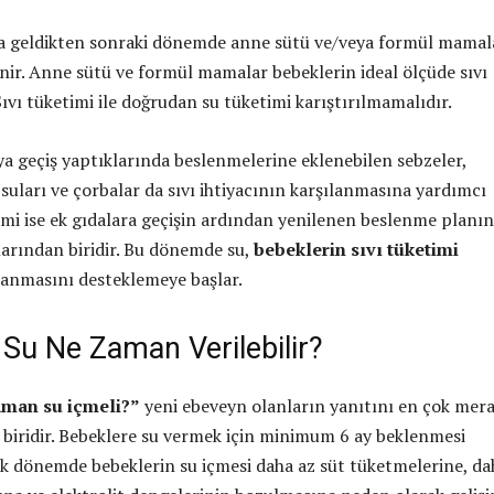
a geldikten sonraki dönemde anne sütü ve/veya formül mamal
lenir. Anne sütü ve formül mamalar bebeklerin ideal ölçüde sıvı
Sıvı tüketimi ile doğrudan su tüketimi karıştırılmamalıdır.
ya geçiş yaptıklarında beslenmelerine eklenebilen sebzeler,
suları ve çorbalar da sıvı ihtiyacının karşılanmasına yardımcı
timi ise ek gıdalara geçişin ardından yenilenen beslenme planı
arından biridir. Bu dönemde su,
bebeklerin sıvı tüketimi
ılanmasını desteklemeye başlar.
 Su Ne Zaman Verilebilir?
aman su içmeli?”
yeni ebeveyn olanların yanıtını en çok mer
n biridir. Bebeklere su vermek için minimum 6 ay beklenmesi
ylık dönemde bebeklerin su içmesi daha az süt tüketmelerine, da