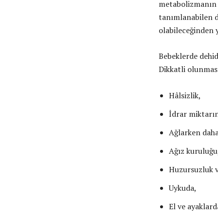
metabolizmanın n
tanımlanabilen d
olabileceğinden 
Bebeklerde dehidr
Dikkatli olunması
Hâlsizlik,
İdrar miktarı
Ağlarken daha
Ağız kuruluğu
Huzursuzluk 
Uykuda,
El ve ayaklard