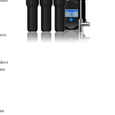
imsel
rır.
adece
ası
.
dan