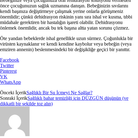
Bebeğinize veya çocuğunuza oral rehidrasyon solüsyonu vermeden
önce çocuğunuzun sağlık uzmanına danışın. Bebeğinizin sıvılarını
kendi başınıza değiştirmeye çalışmak yerine onlarla görüşmeniz
önemlidir; çünkü dehidrasyon riskinin yanı sıra ishal ve kusma, tıbbi
müdahale gerektiren bir hastalığın işareti olabilir. Dehidrasyonu
önlemek önemlidir, ancak bu tek başına altta yatan sorunu çözmez.
Öte yandan bebeklerde ishal genellikle uzun sürmez. Çoğunlukla bir
virüsten kaynaklanır ve kendi kendine kaybolur veya bebeğin (veya
emziren annenin) beslenmesindeki bir değişikliğe geçici bir yanıttır.
Facebook
Twitter
Pinterest
VK
WhatsApp
Önceki İçerik
Sağlıklı Bir Su İçmeyi Ne Sağlar?
Sonraki İçerik
Sağlıklı bahar temizliği için DÜZGÜN düşünün (ve
dikkatli bir şekilde toz alın)