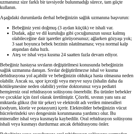
uzmanınız size farklı bir tavsiyede bulunmadığı sürece, tam güçte
kullanın.
Aşağıdaki durumlarda derhal bebeğinizin sağlık uzmanına başvurun:
Bebeğiniz yeni doğmuş (3 aydan küçük) ve ishali var.
Dudak, ağız ve dil kuruluğu gibi çocuğunuzun susuz kalmış
olabileceğine dair işaretler görüyorsunuz; ağlarken gözyaşı yok;
3 saat boyunca bebek bezinin ıslatılmaması; veya normal kalp
atışından daha hızlı.
Ateş ve ishal veya kusma 24 saatten fazla devam ediyor.
Bebeğiniz hastaysa sıvıların değiştirilmesi konusunda bebeğinizin
sağlık uzmanına danışın. Sıvılar değiştirilmezse ishal ve kusma
dehidrasyona yol açabilir ve bebeğinizin oldukça hasta olmasına neden
olabilir. Ancak su, spor içeceği veya meyve suyu (ishalin daha da
kötüleşmesine neden olabilir) yerine doktorunuz veya pediatri
hemşireniz oral rehidrasyon solüsyonu önerebilir. Bu ürünler bebekler
ve çocuklar için özel olarak üretilmiştir. Çözelti, sıvının yanı sıra az
miktarda glikoz (bir tür şeker) ve elektrolit adı verilen mineralleri
(sodyum, klorür ve potasyum) içerir. Elektrolitler bebeğinizin vücut
hücrelerindeki sıvı dengesinin korunmasına yardımcı olur. Bu
mineraller ishal veya kusmayla kaybedilir. Oral rehidrasyon solüsyonu
ishali veya kusmayı durdurmaz ancak dehidrasyonu önler.