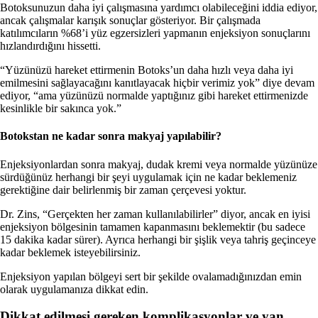
Botoksunuzun daha iyi çalışmasına yardımcı olabileceğini iddia ediyor,
ancak çalışmalar karışık sonuçlar gösteriyor. Bir çalışmada
katılımcıların %68’i yüz egzersizleri yapmanın enjeksiyon sonuçlarını
hızlandırdığını hissetti.
“Yüzünüzü hareket ettirmenin Botoks’un daha hızlı veya daha iyi
emilmesini sağlayacağını kanıtlayacak hiçbir verimiz yok” diye devam
ediyor, “ama yüzünüzü normalde yaptığınız gibi hareket ettirmenizde
kesinlikle bir sakınca yok.”
Botokstan ne kadar sonra makyaj yapılabilir?
Enjeksiyonlardan sonra makyaj, dudak kremi veya normalde yüzünüze
sürdüğünüz herhangi bir şeyi uygulamak için ne kadar beklemeniz
gerektiğine dair belirlenmiş bir zaman çerçevesi yoktur.
Dr. Zins, “Gerçekten her zaman kullanılabilirler” diyor, ancak en iyisi
enjeksiyon bölgesinin tamamen kapanmasını beklemektir (bu sadece
15 dakika kadar sürer). Ayrıca herhangi bir şişlik veya tahriş geçinceye
kadar beklemek isteyebilirsiniz.
Enjeksiyon yapılan bölgeyi sert bir şekilde ovalamadığınızdan emin
olarak uygulamanıza dikkat edin.
Dikkat edilmesi gereken komplikasyonlar ve yan