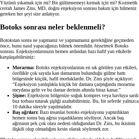
Yüzünü yıkamak için mi? Bir gülümsemeyi kırmak için mi? Kozmetik
cerrah James Zins, MD, doğru enjeksiyon sonrası bakım için bilmeniz
gereken her şeyi size anlatıyor.
Botoks sonrası neler beklenmeli?
Botokstan sonra ne yapmanız ve yapmamanız gerektiğine geçmeden
önce, bunu nasıl yapacağınızı bilmek önemlidir.
hissetmek
Botoks
sonrası. Enjeksiyonlarınızın hemen ardından bazı hafif yan etkilerle
karşılaşabilirsiniz:
Morarma:
Botoks enjeksiyonlarının en sık görülen yan etkileri,
özellikle çok sayıda kan damarının bulunduğu gülme hattı
bölgesinde küçük, hafif morluklardır. Dr. Zins şöyle açıklıyor:
“Enjeksiyon yanlışlıkla küçük bir damara çarptığında morarma
meydana gelir ve bu damar derinin altında biraz kanar.”
Şişme:
Enjeksiyon bölgenize soğuk kompres veya havluya sarılı
buz torbası tutarak şişliği azaltabilirsiniz. Bu, bir seferde yalnızca
10 dakika süreyle yapılmalıdır.
Baş ağrıları:
Bazı insanlar botoks enjeksiyonu yaptırdıktan
hemen sonra baş ağrısı yaşadıklarını söylüyor. Ancak baş
ağrısının pek çok olası nedeni olduğundan Dr. Zins, bu ikisinin
ilişkili olup olmadığını kesin olarak söylemek zor.