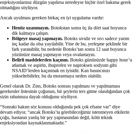
enjeksiyonlarınız düzgün yapılırsa neredeyse hiçbir özel bakıma gerek
olmadığını söylüyor.
Ancak uyulması gereken birkaç en iyi uygulama vardır:
Henüz uzanmayın.
Botokstan sonra üç ila dört saat boyunca
dik kalmaya çalışın.
Bölgeye masaj yapmayın.
Botoks sıvıdır ve sıvı sadece yarım
inç kadar da olsa yayılabilir. Yine de bu, yerleşme şeklinde bir
fark yaratabilir, bu nedenle Botoks’tan sonra 12 saat boyunca
yüzünüze masaj yapmayın veya ovalamayın.
Belirli maddelerden kaçının.
Botoks gününüzde happy hour’u
atlamak ve aspirin, ibuprofen ve naproksen sodyum gibi
NSAID’lerden kaçınmak en iyisidir. Kan basıncınızı
yükseltebilirler, bu da morarmaya neden olabilir.
Genel olarak Dr. Zins, Botoks sonrası yapılması ve yapılmaması
gerekenler listesinin çoğunun, bir şeylerin ters gitme olasılığından çok
sizin rahatınıza dayalı olduğunu söylüyor.
“Sonraki bakım söz konusu olduğunda pek çok efsane var” diye
devam ediyor, “ancak Botoks’ta görebileceğimiz istenmeyen etkilerin
çoğu, hastanın yanlış bir şey yapmasından değil, kötü teknik
enjeksiyondan kaynaklanmaktadır.”