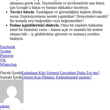
almanıza gerek yok. Seçeneklerin ve incelemelerin tam listesi
için Google’a bakın ve bunları dikkatlice inceleyin.
Tavsiye isteyin.
Tanıdığınız ve güvendiğiniz kişilere dönüp
sorun: Enjeksiyonlarını nerede yaptırdılar? Deneyimleri nasıldı?
Bu konuda neyi beğendiler veya beğenmediler?
Daima içgüdülerinizi dinleyin.
Olası bir enjektör hakkında
tuhaf bir hisleriniz varsa – bunun açık ve mantıklı bir nedeni
olmasa bile – iç güdülerinize güvenin ve aramaya yeniden
başlayın.
Facebook
Twitter
Pinterest
VK
WhatsApp
Önceki İçerik
Kadınların Kilo Vermesi Gerçekten Daha Zor mu?
Sonraki İçerik
Dönem Kan Pıhtıları: Endişelenmeli misiniz?
admin