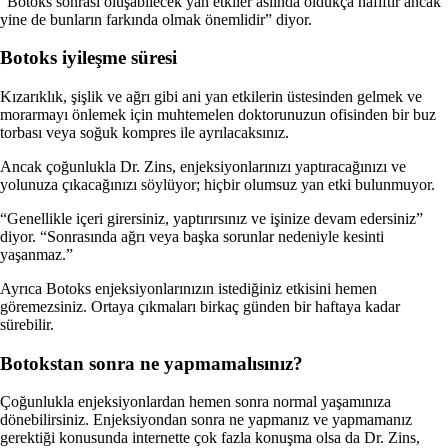
“Botoks sonrası oluşabilecek yan etkiler aslında oldukça hafiftir ancak
yine de bunların farkında olmak önemlidir” diyor.
Botoks iyileşme süresi
Kızarıklık, şişlik ve ağrı gibi ani yan etkilerin üstesinden gelmek ve
morarmayı önlemek için muhtemelen doktorunuzun ofisinden bir buz
torbası veya soğuk kompres ile ayrılacaksınız.
Ancak çoğunlukla Dr. Zins, enjeksiyonlarınızı yaptıracağınızı ve
yolunuza çıkacağınızı söylüyor; hiçbir olumsuz yan etki bulunmuyor.
“Genellikle içeri girersiniz, yaptırırsınız ve işinize devam edersiniz”
diyor. “Sonrasında ağrı veya başka sorunlar nedeniyle kesinti
yaşanmaz.”
Ayrıca Botoks enjeksiyonlarınızın istediğiniz etkisini hemen
göremezsiniz. Ortaya çıkmaları birkaç günden bir haftaya kadar
sürebilir.
Botokstan sonra ne yapmamalısınız?
Çoğunlukla enjeksiyonlardan hemen sonra normal yaşamınıza
dönebilirsiniz. Enjeksiyondan sonra ne yapmanız ve yapmamanız
gerektiği konusunda internette çok fazla konuşma olsa da Dr. Zins,