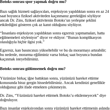
Botoks sonrası spor yapmak doğru mu?
Bazı sağlık hizmeti sağlayıcıları, enjeksiyon yapıldıktan sonra en az 24
saat boyunca fiziksel aktiviteden kaçınmanız gerektiğini söylüyor
ancak Dr. Zins, fiziksel aktivitenin Botoks’un yerleşme şeklini
etkilediğini gösteren çok az kanıt olduğunu söylüyor.
“İnsanlara enjeksiyon yapıldıktan sonra egzersiz yapmamaları, hatta
eğilmemeleri söyleniyor” diyor ve ekliyor: “Bunun komplikasyon
olasılığıyla hiçbir ilgisi yok.”
Egzersiz, kan basıncınızı yükseltebilir ve bu da morarmayı artırabilir;
bu nedenle, morarma eğiliminiz varsa birkaç saat boyunca bundan
kaçınmak isteyebilirsiniz.
Botoks sonrası gülümsemek doğru mu?
Yüzünüze birkaç iğne battıktan sonra, yüzünüzü hareket ettirme
konusunda biraz gergin hissedebilirsiniz. Ancak kendinizi genellikle
olduğunuz gibi ifade etmekten çekinmeyin.
Dr. Zins, “Yüzünüzü hareket ettirmek Botoks’u etkilemeyecek” diye
doğruluyor.
Bazı insanlar enjeksiyondan sonra yüzünüzü hareket ettirmenin aslında