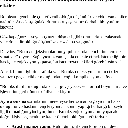
etkiler
Botoksun genellikle çok güvenli olduğu düşünülür ve ciddi yan etkiler
nadirdir. Ancak aşağıdaki durumları yaşarsanız derhal tıbbi yardım
isteyin:
Göz kapağınızın veya kaşınızın düşmesi gibi sorunlarla karşılaşmak –
yine de nadir olduğu düşünülse de – daha yaygındır.
Dr. Zins, “Botox enjeksiyonlarının yapılmasında hem bilim hem de
sanat var” diyor. “Sağlayıcınız yanlışlıkla enjekte etmek istemediği bir
kas içine enjeksiyon yaparsa, bu istenmeyen etkileri görebilirsiniz.”
Ancak bunun iyi bir tarafı da var: Botoks enjeksiyonlarının etkileri
yalnızca geçici etkiler olduğundan, çoğu komplikasyon da öyle.
“Botoks durdurulduğunda kaslar gevşeyecek ve normal boyutlarına ve
işlevlerine geri dönecek” diye açıklıyor.
Ayrıca sarkma sorunlarının neredeyse her zaman sağlayıcının hatası
olduğunu ve hastanın enjeksiyondan sonra yaptığı herhangi bir şeyle
ilgili olmadığını yineliyor; bu da Botoks enjeksiyonlarını yapacak
doğru kişiyi seçmenin ne kadar önemli olduğunu gösteriyor.
Araştırmanızı yapın.
Bulduğunuz ilk enjektörden randevu