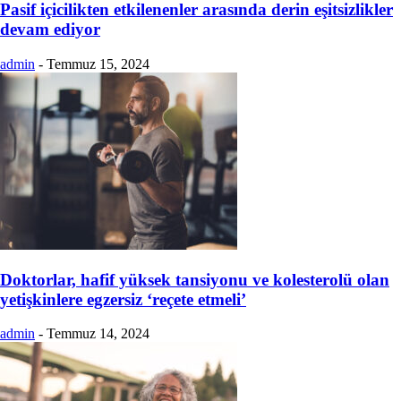
Pasif içicilikten etkilenenler arasında derin eşitsizlikler
devam ediyor
admin
-
Temmuz 15, 2024
Doktorlar, hafif yüksek tansiyonu ve kolesterolü olan
yetişkinlere egzersiz ‘reçete etmeli’
admin
-
Temmuz 14, 2024