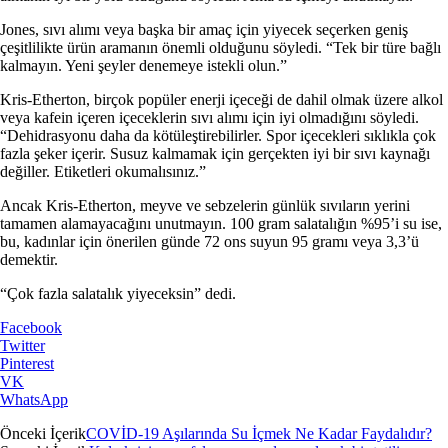
Jones, sıvı alımı veya başka bir amaç için yiyecek seçerken geniş
çeşitlilikte ürün aramanın önemli olduğunu söyledi. “Tek bir türe bağlı
kalmayın. Yeni şeyler denemeye istekli olun.”
Kris-Etherton, birçok popüler enerji içeceği de dahil olmak üzere alkol
veya kafein içeren içeceklerin sıvı alımı için iyi olmadığını söyledi.
“Dehidrasyonu daha da kötüleştirebilirler. Spor içecekleri sıklıkla çok
fazla şeker içerir. Susuz kalmamak için gerçekten iyi bir sıvı kaynağı
değiller. Etiketleri okumalısınız.”
Ancak Kris-Etherton, meyve ve sebzelerin günlük sıvıların yerini
tamamen alamayacağını unutmayın. 100 gram salatalığın %95’i su ise,
bu, kadınlar için önerilen günde 72 ons suyun 95 gramı veya 3,3’ü
demektir.
“Çok fazla salatalık yiyeceksin” dedi.
Facebook
Twitter
Pinterest
VK
WhatsApp
Önceki İçerik
COVİD-19 Aşılarında Su İçmek Ne Kadar Faydalıdır?