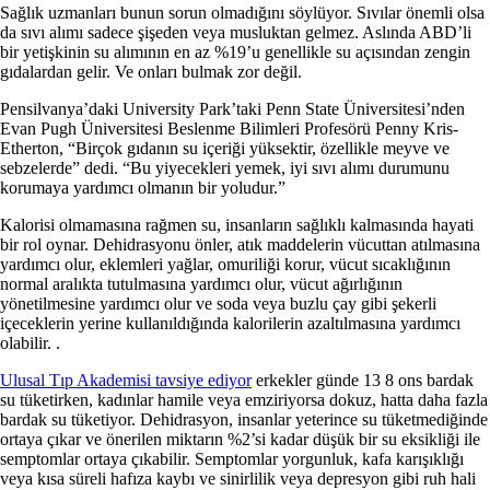
Sağlık uzmanları bunun sorun olmadığını söylüyor. Sıvılar önemli olsa
da sıvı alımı sadece şişeden veya musluktan gelmez. Aslında ABD’li
bir yetişkinin su alımının en az %19’u genellikle su açısından zengin
gıdalardan gelir. Ve onları bulmak zor değil.
Pensilvanya’daki University Park’taki Penn State Üniversitesi’nden
Evan Pugh Üniversitesi Beslenme Bilimleri Profesörü Penny Kris-
Etherton, “Birçok gıdanın su içeriği yüksektir, özellikle meyve ve
sebzelerde” dedi. “Bu yiyecekleri yemek, iyi sıvı alımı durumunu
korumaya yardımcı olmanın bir yoludur.”
Kalorisi olmamasına rağmen su, insanların sağlıklı kalmasında hayati
bir rol oynar. Dehidrasyonu önler, atık maddelerin vücuttan atılmasına
yardımcı olur, eklemleri yağlar, omuriliği korur, vücut sıcaklığının
normal aralıkta tutulmasına yardımcı olur, vücut ağırlığının
yönetilmesine yardımcı olur ve soda veya buzlu çay gibi şekerli
içeceklerin yerine kullanıldığında kalorilerin azaltılmasına yardımcı
olabilir. .
Ulusal Tıp Akademisi tavsiye ediyor
erkekler günde 13 8 ons bardak
su tüketirken, kadınlar hamile veya emziriyorsa dokuz, hatta daha fazla
bardak su tüketiyor. Dehidrasyon, insanlar yeterince su tüketmediğinde
ortaya çıkar ve önerilen miktarın %2’si kadar düşük bir su eksikliği ile
semptomlar ortaya çıkabilir. Semptomlar yorgunluk, kafa karışıklığı
veya kısa süreli hafıza kaybı ve sinirlilik veya depresyon gibi ruh hali