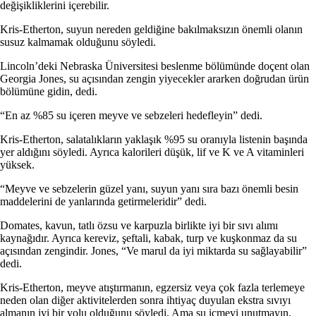
değişikliklerini içerebilir.
Kris-Etherton, suyun nereden geldiğine bakılmaksızın önemli olanın
susuz kalmamak olduğunu söyledi.
Lincoln’deki Nebraska Üniversitesi beslenme bölümünde doçent olan
Georgia Jones, su açısından zengin yiyecekler ararken doğrudan ürün
bölümüne gidin, dedi.
“En az %85 su içeren meyve ve sebzeleri hedefleyin” dedi.
Kris-Etherton, salatalıkların yaklaşık %95 su oranıyla listenin başında
yer aldığını söyledi. Ayrıca kalorileri düşük, lif ve K ve A vitaminleri
yüksek.
“Meyve ve sebzelerin güzel yanı, suyun yanı sıra bazı önemli besin
maddelerini de yanlarında getirmeleridir” dedi.
Domates, kavun, tatlı özsu ve karpuzla birlikte iyi bir sıvı alımı
kaynağıdır. Ayrıca kereviz, şeftali, kabak, turp ve kuşkonmaz da su
açısından zengindir. Jones, “Ve marul da iyi miktarda su sağlayabilir”
dedi.
Kris-Etherton, meyve atıştırmanın, egzersiz veya çok fazla terlemeye
neden olan diğer aktivitelerden sonra ihtiyaç duyulan ekstra sıvıyı
almanın iyi bir yolu olduğunu söyledi. Ama su içmeyi unutmayın.