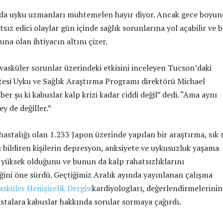
 da uyku uzmanları muhtemelen hayır diyor. Ancak gece boyun
sız edici olaylar gün içinde sağlık sorunlarına yol açabilir ve 
una olan ihtiyacın altını çizer.
asküler sorunlar üzerindeki etkisini inceleyen Tucson’daki
tesi Uyku ve Sağlık Araştırma Programı direktörü Michael
ber şu ki kabuslar kalp krizi kadar ciddi değil” dedi. “Ama aynı
y de değiller.”
astalığı olan 1.233 Japon üzerinde yapılan bir araştırma, sık 
bildiren kişilerin depresyon, anksiyete ve uykusuzluk yaşama
a yüksek olduğunu ve bunun da kalp rahatsızlıklarını
eğini öne sürdü. Geçtiğimiz Aralık ayında yayınlanan çalışma
sküler Hemşirelik Dergisi
kardiyologları, değerlendirmelerinin
astalara kabuslar hakkında sorular sormaya çağırdı.