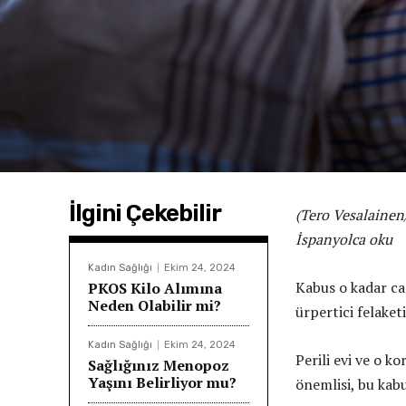
İlgini Çekebilir
(Tero Vesalainen
İspanyolca oku
Kadın Sağlığı
Ekim 24, 2024
Kabus o kadar can
PKOS Kilo Alımına
Neden Olabilir mi?
ürpertici felake
Kadın Sağlığı
Ekim 24, 2024
Perili evi ve o k
Sağlığınız Menopoz
Yaşını Belirliyor mu?
önemlisi, bu kab