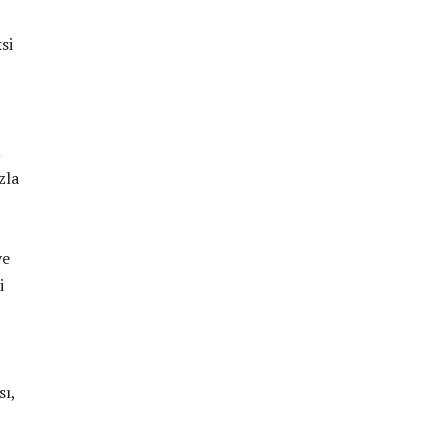
si
u
zla
ve
i
sı,