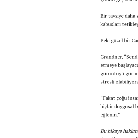
Bir tavsiye daha
kabusları tetikle
Peki güzel bir C
Grandner, “Sende
etmeye başlayacak
görüntüyü görmek
stresli olabiliyor
“Fakat çoğu insan
hiçbir duygusal 
eğlenin.”
Bu hikaye hakkın