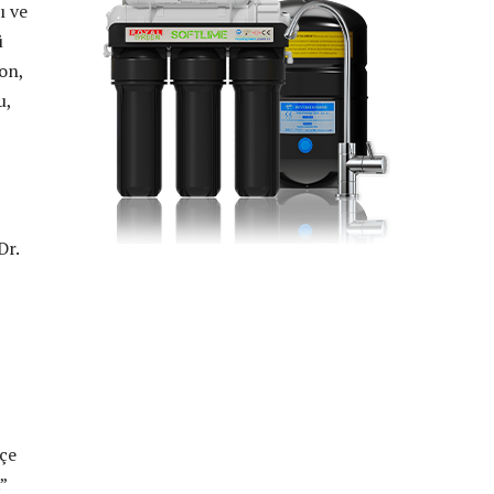
ı ve
ü
yon,
u,
Dr.
içe
”