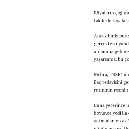
Rüyaların çoğund
takdirde rüyaları
Ancak bir kabus s
gerçekten uyandır
anlamına gelmez 
yaşarsanız, bu çok
Mehra, TSSB’nin y
ilaç tedavisini g
rutininin resmi t
Buna yeterince u
boyunca yedi ila 
yatmadan en az 3
günün geç saatle