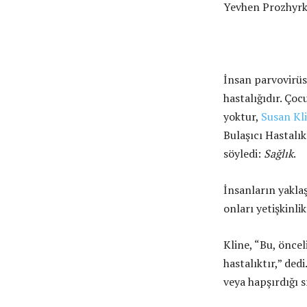
Yevhen Prozhyrk
İnsan parvovirüs
hastalığıdır. Ço
yoktur,
Susan Kl
Bulaşıcı Hastalık
söyledi:
Sağlık
.
İnsanların yaklaş
onları yetişkinli
Kline, “Bu, öncel
hastalıktır,” ded
veya hapşırdığı s