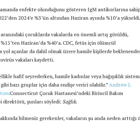
 zamanda enfekte olunduğunu gösteren IgM antikorlarına sahi
 2022’den 2024’e %3’ün altından Haziran ayında %10’a yükseldi
ş arasındaki çocuklarda vakalarda en önemli artış görüldü,
%15’ten Haziran’da %40’a. CDC, fetüs için ölümcül
 yol açanlar da dahil olmak üzere hamile kişilerde beklenende
ovirüs vakaları kaydetti.
likle hafif seyrederken, hamile kadınlar veya bağışıklık sistem
 gibi bazı gruplar için daha endişe verici olabilir.”
Andrew J.
ktoru
Connecticut Çocuk Hastanesi’ndeki Birincil Bakım
 direktörü, şunları söyledi:
Sağlık
.
akkında bilmeniz gerekenler, vakaların şu anda neden arttığı 