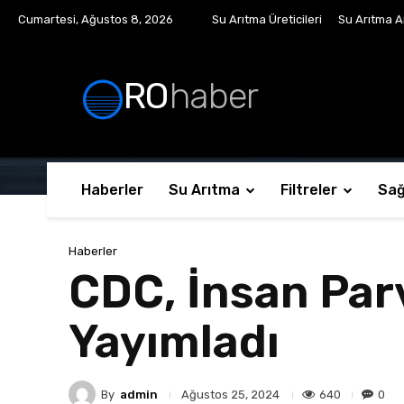
Cumartesi, Ağustos 8, 2026
Su Arıtma Üreticileri
Su Arıtma Ar
RO
haber
Haberler
Su Arıtma
Filtreler
Sağ
Haberler
CDC, İnsan Par
Yayımladı
By
admin
640
0
Ağustos 25, 2024