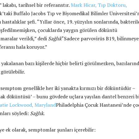
 lakabı, tarihsel bir referanstır.
Mark Hicar, Tıp Doktoru,
’taki Buffalo Jacobs Tıp ve Biyomedikal Bilimler Üniversitesi’
 hastalıklar şefi. “Yıllar önce, 19. yüzyılın sonlarında, bakteril
eşfedilmemişken, çocuklarda yaygın görülen döküntü
maralar verildi,” dedi
Sağlık
“Sadece parvovirüs B19, bilinmey
feransı hala koruyor.”
yakalanan bazı kişilerde hiçbir belirti görülmezken, bazılarınd
 görülebilir.
i semptom genellikle her iki yanakta kırmızı bir döküntüdür –
ak döküntüsü’ – bunu gövdede uçlara yayılan dantel benzeri b
atie Lockwood, Maryland
Philadelphia Çocuk Hastanesi’nde ço
nları söyledi:
Sağlık
.
e ek olarak, semptomlar şunları içerebilir: