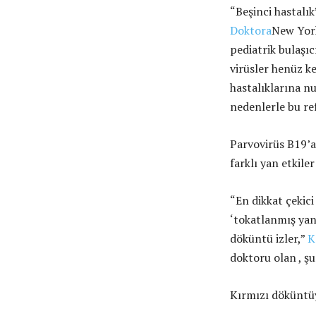
“Beşinci hastalık”
Doktora
New York
pediatrik bulaşıcı
virüsler henüz k
hastalıklarına nu
nedenlerle bu re
Parvovirüs B19’a 
farklı yan etkiler
“En dikkat çekic
‘tokatlanmış yan
döküntü izler,”
K
doktoru olan , şu
Kırmızı döküntüy