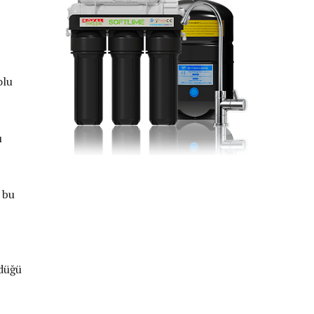
olu
ı
 bu
rdüğü