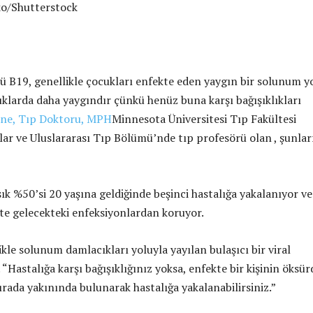
o/Shutterstock
ü B19, genellikle çocukları enfekte eden yaygın bir solunum y
cuklarda daha yaygındır çünkü henüz buna karşı bağışıklıkları
ine, Tıp Doktoru, MPH
Minnesota Üniversitesi Tıp Fakültesi
lar ve Uluslararası Tıp Bölümü’nde tıp profesörü olan , şunlar
ık %50’si 20 yaşına geldiğinde beşinci hastalığa yakalanıyor ve
kte gelecekteki enfeksiyonlardan koruyor.
ikle solunum damlacıkları yoluyla yayılan bulaşıcı bir viral
i. “Hastalığa karşı bağışıklığınız yoksa, enfekte bir kişinin öksü
ırada yakınında bulunarak hastalığa yakalanabilirsiniz.”