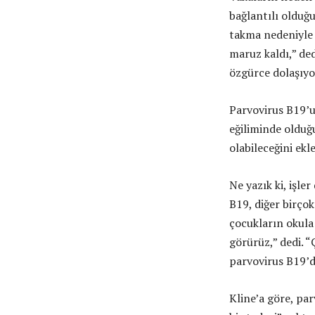
bağlantılı olduğ
takma nedeniyle 
maruz kaldı,” ded
özgürce dolaşıyo
Parvovirus B19’u
eğiliminde olduğ
olabileceğini ekle
Ne yazık ki, işl
B19, diğer birçok
çocukların okula 
görürüz,” dedi. 
parvovirus B19’
Kline’a göre, par