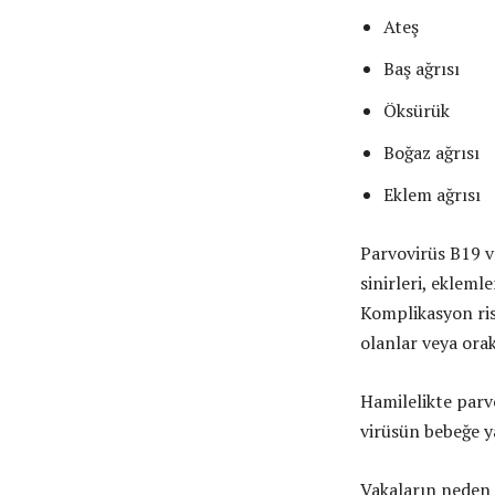
Ateş
Baş ağrısı
Öksürük
Boğaz ağrısı
Eklem ağrısı
Parvovirüs B19 va
sinirleri, ekleml
Komplikasyon risk
olanlar veya orak
Hamilelikte parv
virüsün bebeğe ya
Vakaların neden 