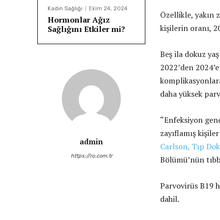
Kadın Sağlığı
Ekim 24, 2024
Özellikle, yakın
Hormonlar Ağız
kişilerin oranı,
Sağlığını Etkiler mi?
Beş ila dokuz ya
2022’den 2024’e 
komplikasyonlara
daha yüksek parv
“Enfeksiyon genel
zayıflamış kişiler
admin
Carlson, Tıp Do
https://ro.com.tr
Bölümü’nün tıbbi
Parvovirüs B19 h
dahil.