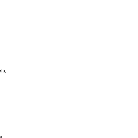
da,
a