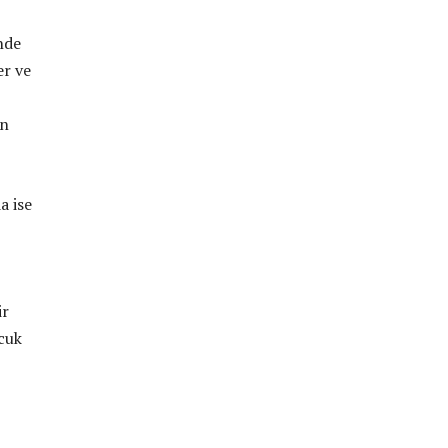
nde
er ve
en
a ise
ir
cuk