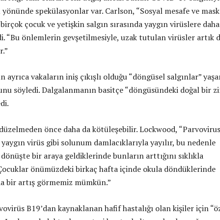
u yönünde spekülasyonlar var. Carlson, “Sosyal mesafe ve mask
birçok çocuk ve yetişkin salgın sırasında yaygın virüslere daha
i. “Bu önlemlerin gevşetilmesiyle, uzak tutulan virüsler artık 
r.”
n ayrıca vakaların iniş çıkışlı olduğu “döngüsel salgınlar” yaş
unu söyledi. Dalgalanmanın basitçe “döngüsündeki doğal bir zi
di.
er düzelmeden önce daha da kötüleşebilir. Lockwood, “Parvoviru
 yaygın virüs gibi solunum damlacıklarıyla yayılır, bu nedenle
dönüşte bir araya geldiklerinde bunların arttığını sıklıkla
“Çocuklar önümüzdeki birkaç hafta içinde okula döndüklerinde
da bir artış görmemiz mümkün.”
vovirüs B19’dan kaynaklanan hafif hastalığı olan kişiler için “ö