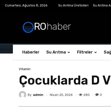
Cumartesi, Ağustos 8, 2026
Su Arıtma Üreticileri
Su Arıtma Ar
RO
haber
Haberler
Su Arıtma
Filtreler
Sağ
Vitamin
Çocuklarda D Vi
By
admin
680
0
Nisan 20, 2024