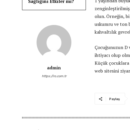
1 yaşından büyük
Sağlığını Etkiler mi?
zenginleştirilmi
olun. Örneğin, bi
uskumru ve ton ba
kahvaltılık gevre
Çocuğunuzun D vi
ihtiyacı olup ol
Küçük çocuklara b
admin
web sitesini ziya
https://ro.com.tr
Paylaş