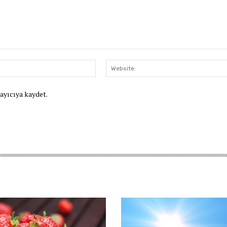
E-
Posta:*
rayıcıya kaydet.