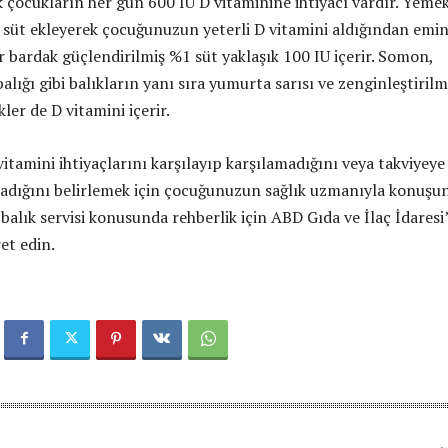
 çocukların her gün 600 IU D vitaminine ihtiyacı vardır. Yeme
ş süt ekleyerek çocuğunuzun yeterli D vitamini aldığından emi
r bardak güçlendirilmiş %1 süt yaklaşık 100 IU içerir. Somon,
lığı gibi balıkların yanı sıra yumurta sarısı ve zenginleştirilm
kler de D vitamini içerir.
tamini ihtiyaçlarını karşılayıp karşılamadığını veya takviyeye
madığını belirlemek için çocuğunuzun sağlık uzmanıyla konuşun
alık servisi konusunda rehberlik için ABD Gıda ve İlaç İdaresi
ret edin.