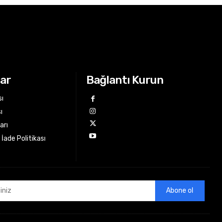
lar
Bağlantı Kurun
sı
ı
arı
İade Politikası
Abone ol