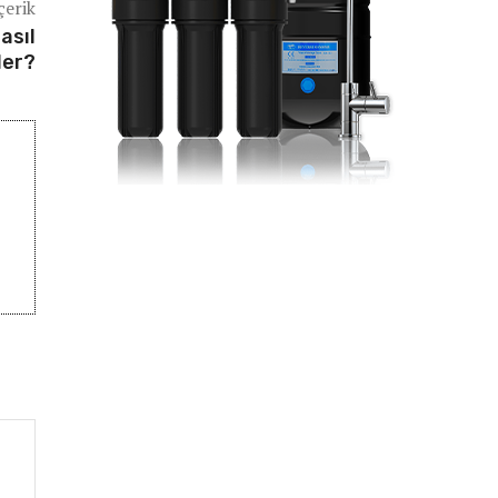
çerik
asıl
ler?