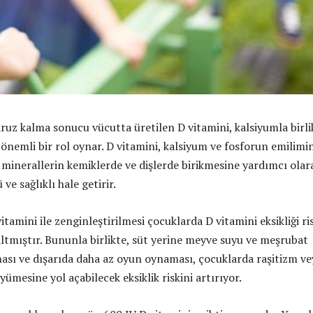
ruz kalma sonucu vücutta üretilen D vitamini, kalsiyumla birli
önemli bir rol oynar. D vitamini, kalsiyum ve fosforun emilimin
u minerallerin kemiklerde ve dişlerde birikmesine yardımcı olar
ve sağlıklı hale getirir.
tamini ile zenginleştirilmesi çocuklarda D vitamini eksikliği ri
ltmıştır. Bununla birlikte, süt yerine meyve suyu ve meşrubat
ası ve dışarıda daha az oyun oynaması, çocuklarda raşitizm ve
ümesine yol açabilecek eksiklik riskini artırıyor.