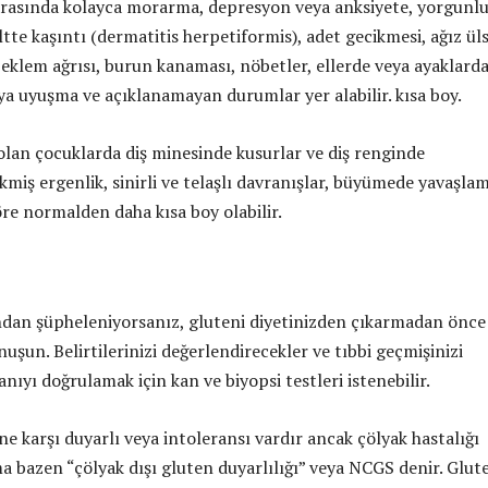
rasında kolayca morarma, depresyon veya anksiyete, yorgunlu
ltte kaşıntı (dermatitis herpetiformis), adet gecikmesi, ağız üls
 eklem ağrısı, burun kanaması, nöbetler, ellerde veya ayaklard
a uyuşma ve açıklanamayan durumlar yer alabilir. kısa boy.
 olan çocuklarda diş minesinde kusurlar ve diş renginde
cikmiş ergenlik, sinirli ve telaşlı davranışlar, büyümede yavaşla
öre normalden daha kısa boy olabilir.
ndan şüpheleniyorsanız, gluteni diyetinizden çıkarmadan önce
şun. Belirtilerinizi değerlendirecekler ve tıbbi geçmişinizi
anıyı doğrulamak için kan ve biyopsi testleri istenebilir.
ene karşı duyarlı veya intoleransı vardır ancak çölyak hastalığı
a bazen “çölyak dışı gluten duyarlılığı” veya NCGS denir. Glut