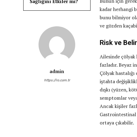
Bunun için gerekl
Sağlığını Etkiler mi?
kadar herhangi bi
bunu bilmiyor ol
ve gözden kaçabi
Risk ve Belir
Ailesinde çölyak 
fazladır. Beyaz i
admin
Çölyak hastalığı o
iştahta değişikli
https://ro.com.tr
dışkı (yüzen, köt
semptomlar veya 
Ancak kişiler fazl
Gastrointestinal
ortaya çıkabilir.