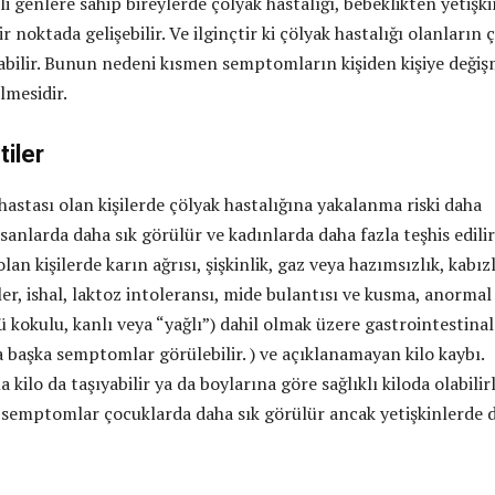
i genlere sahip bireylerde çölyak hastalığı, bebeklikten yetişki
r noktada gelişebilir. Ve ilginçtir ki çölyak hastalığı olanların 
abilir. Bunun nedeni kısmen semptomların kişiden kişiye değiş
lmesidir.
tiler
hastası olan kişilerde çölyak hastalığına yakalanma riski daha
nsanlarda daha sık görülür ve kadınlarda daha fazla teşhis edilir
lan kişilerde karın ağrısı, şişkinlik, gaz veya hazımsızlık, kabızl
kler, ishal, laktoz intoleransı, mide bulantısı ve kusma, anormal
ü kokulu, kanlı veya “yağlı”) dahil olmak üzere gastrointestinal
başka semptomlar görülebilir. ) ve açıklanamayan kilo kaybı.
a kilo da taşıyabilir ya da boylarına göre sağlıklı kiloda olabilirl
 semptomlar çocuklarda daha sık görülür ancak yetişkinlerde 