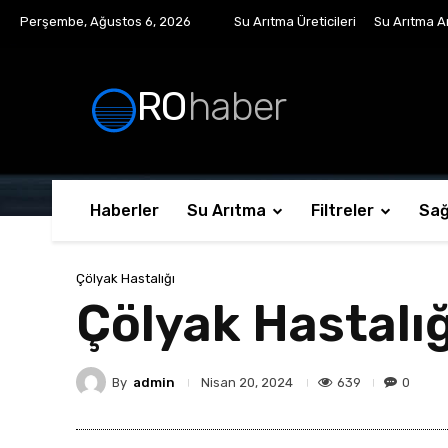
Perşembe, Ağustos 6, 2026
Su Arıtma Üreticileri
Su Arıtma Ar
RO
haber
Haberler
Su Arıtma
Filtreler
Sağ
Çölyak Hastalığı
Çölyak Hastalığı
By
admin
639
0
Nisan 20, 2024