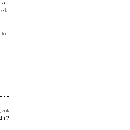
k ve
rsak
dir.
çerik
dir?