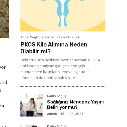
Kadın Sağlığı
admin
-
Ekim 24, 2024
PKOS Kilo Alımına Neden
Olabilir mi?
Doktorunuzla polikistik over sendromu (PCOS)
hakkında yaptığınız görüşmelerin çoğu
yor.
muhtemelen kaçırılan ve/veya ağır adet
dönemleri de dahil olmak üzere...
s adı
ı
Kadın Sağlığı
Sağlığınız Menopoz Yaşını
den
Belirliyor mu?
admin
-
Ekim 24, 2024
Kadın Sağlığı