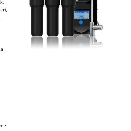
k,
eri,
a
ma
ene