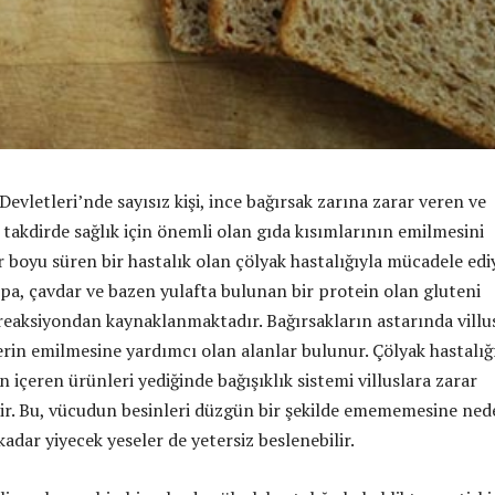
Devletleri’nde sayısız kişi, ince bağırsak zarına zarar veren ve
 takdirde sağlık için önemli olan gıda kısımlarının emilmesini
 boyu süren bir hastalık olan çölyak hastalığıyla mücadele edi
rpa, çavdar ve bazen yulafta bulunan bir protein olan gluteni
reaksiyondan kaynaklanmaktadır. Bağırsakların astarında villu
erin emilmesine yardımcı olan alanlar bulunur. Çölyak hastalığ
en içeren ürünleri yediğinde bağışıklık sistemi villuslara zarar
rir. Bu, vücudun besinleri düzgün bir şekilde emememesine ne
 kadar yiyecek yeseler de yetersiz beslenebilir.