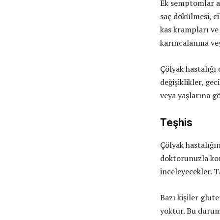
Ek semptomlar a
saç dökülmesi, ci
kas krampları ve
karıncalanma vey
Çölyak hastalığı
değişiklikler, ge
veya yaşlarına g
Teşhis
Çölyak hastalığı
doktorunuzla konu
inceleyecekler. T
Bazı kişiler glut
yoktur. Bu durum