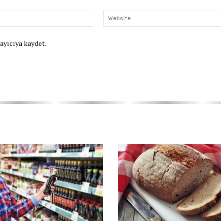
E-
Posta:*
rayıcıya kaydet.