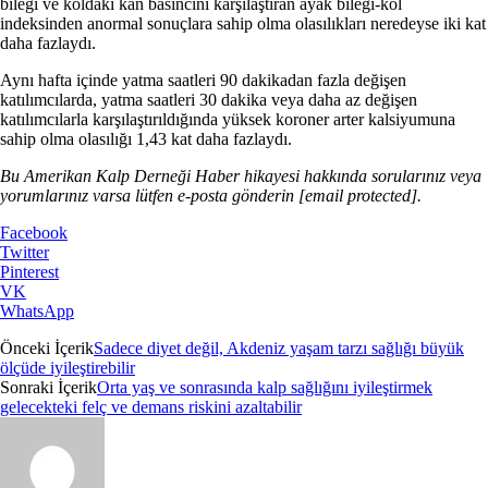
bileği ve koldaki kan basıncını karşılaştıran ayak bileği-kol
indeksinden anormal sonuçlara sahip olma olasılıkları neredeyse iki kat
daha fazlaydı.
Aynı hafta içinde yatma saatleri 90 dakikadan fazla değişen
katılımcılarda, yatma saatleri 30 dakika veya daha az değişen
katılımcılarla karşılaştırıldığında yüksek koroner arter kalsiyumuna
sahip olma olasılığı 1,43 kat daha fazlaydı.
Bu Amerikan Kalp Derneği Haber hikayesi hakkında sorularınız veya
yorumlarınız varsa lütfen e-posta gönderin
[email protected]
.
Facebook
Twitter
Pinterest
VK
WhatsApp
Önceki İçerik
Sadece diyet değil, Akdeniz yaşam tarzı sağlığı büyük
ölçüde iyileştirebilir
Sonraki İçerik
Orta yaş ve sonrasında kalp sağlığını iyileştirmek
gelecekteki felç ve demans riskini azaltabilir