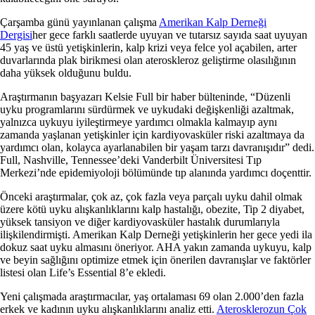
Çarşamba günü yayınlanan çalışma
Amerikan Kalp Derneği
Dergisi
her gece farklı saatlerde uyuyan ve tutarsız sayıda saat uyuyan
45 yaş ve üstü yetişkinlerin, kalp krizi veya felce yol açabilen, arter
duvarlarında plak birikmesi olan ateroskleroz geliştirme olasılığının
daha yüksek olduğunu buldu.
Araştırmanın başyazarı Kelsie Full bir haber bülteninde, “Düzenli
uyku programlarını sürdürmek ve uykudaki değişkenliği azaltmak,
yalnızca uykuyu iyileştirmeye yardımcı olmakla kalmayıp aynı
zamanda yaşlanan yetişkinler için kardiyovasküler riski azaltmaya da
yardımcı olan, kolayca ayarlanabilen bir yaşam tarzı davranışıdır” dedi.
Full, Nashville, Tennessee’deki Vanderbilt Üniversitesi Tıp
Merkezi’nde epidemiyoloji bölümünde tıp alanında yardımcı doçenttir.
Önceki araştırmalar, çok az, çok fazla veya parçalı uyku dahil olmak
üzere kötü uyku alışkanlıklarını kalp hastalığı, obezite, Tip 2 diyabet,
yüksek tansiyon ve diğer kardiyovasküler hastalık durumlarıyla
ilişkilendirmişti. Amerikan Kalp Derneği yetişkinlerin her gece yedi ila
dokuz saat uyku almasını öneriyor. AHA yakın zamanda uykuyu, kalp
ve beyin sağlığını optimize etmek için önerilen davranışlar ve faktörler
listesi olan Life’s Essential 8’e ekledi.
Yeni çalışmada araştırmacılar, yaş ortalaması 69 olan 2.000’den fazla
erkek ve kadının uyku alışkanlıklarını analiz etti.
Aterosklerozun Çok