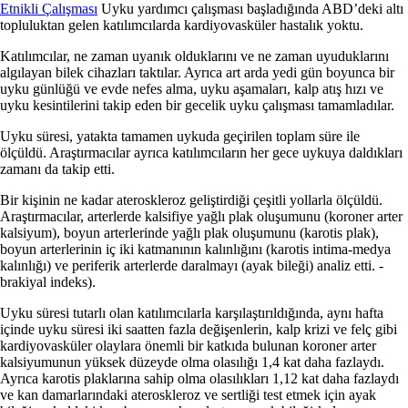
Etnikli Çalışması
Uyku yardımcı çalışması başladığında ABD’deki altı
topluluktan gelen katılımcılarda kardiyovasküler hastalık yoktu.
Katılımcılar, ne zaman uyanık olduklarını ve ne zaman uyuduklarını
algılayan bilek cihazları taktılar. Ayrıca art arda yedi gün boyunca bir
uyku günlüğü ve evde nefes alma, uyku aşamaları, kalp atış hızı ve
uyku kesintilerini takip eden bir gecelik uyku çalışması tamamladılar.
Uyku süresi, yatakta tamamen uykuda geçirilen toplam süre ile
ölçüldü. Araştırmacılar ayrıca katılımcıların her gece uykuya daldıkları
zamanı da takip etti.
Bir kişinin ne kadar ateroskleroz geliştirdiği çeşitli yollarla ölçüldü.
Araştırmacılar, arterlerde kalsifiye yağlı plak oluşumunu (koroner arter
kalsiyum), boyun arterlerinde yağlı plak oluşumunu (karotis plak),
boyun arterlerinin iç iki katmanının kalınlığını (karotis intima-medya
kalınlığı) ve periferik arterlerde daralmayı (ayak bileği) analiz etti. -
brakiyal indeks).
Uyku süresi tutarlı olan katılımcılarla karşılaştırıldığında, aynı hafta
içinde uyku süresi iki saatten fazla değişenlerin, kalp krizi ve felç gibi
kardiyovasküler olaylara önemli bir katkıda bulunan koroner arter
kalsiyumunun yüksek düzeyde olma olasılığı 1,4 kat daha fazlaydı.
Ayrıca karotis plaklarına sahip olma olasılıkları 1,12 kat daha fazlaydı
ve kan damarlarındaki ateroskleroz ve sertliği test etmek için ayak