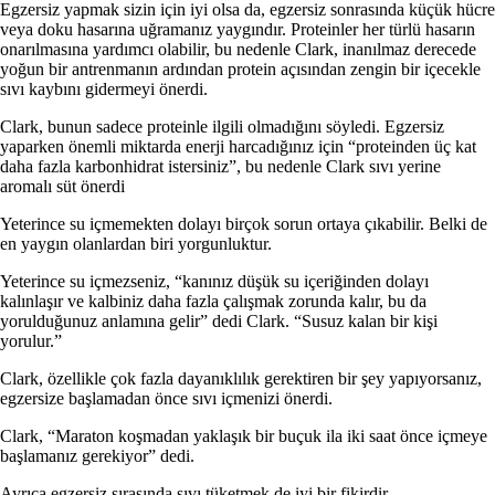
Egzersiz yapmak sizin için iyi olsa da, egzersiz sonrasında küçük hücre
veya doku hasarına uğramanız yaygındır.
Proteinler her türlü hasarın
onarılmasına yardımcı olabilir, bu nedenle Clark, inanılmaz derecede
yoğun bir antrenmanın ardından protein açısından zengin bir içecekle
sıvı kaybını gidermeyi önerdi.
Clark, bunun sadece proteinle ilgili olmadığını söyledi. Egzersiz
yaparken önemli miktarda enerji harcadığınız için “proteinden üç kat
daha fazla karbonhidrat istersiniz”, bu nedenle Clark sıvı yerine
aromalı süt önerdi
Yeterince su içmemekten dolayı birçok sorun ortaya çıkabilir. Belki de
en yaygın olanlardan biri yorgunluktur.
Yeterince su içmezseniz, “kanınız düşük su içeriğinden dolayı
kalınlaşır ve kalbiniz daha fazla çalışmak zorunda kalır, bu da
yorulduğunuz anlamına gelir” dedi Clark. “Susuz kalan bir kişi
yorulur.”
Clark, özellikle çok fazla dayanıklılık gerektiren bir şey yapıyorsanız,
egzersize başlamadan önce sıvı içmenizi önerdi.
Clark, “Maraton koşmadan yaklaşık bir buçuk ila iki saat önce içmeye
başlamanız gerekiyor” dedi.
Ayrıca egzersiz sırasında sıvı tüketmek de iyi bir fikirdir.