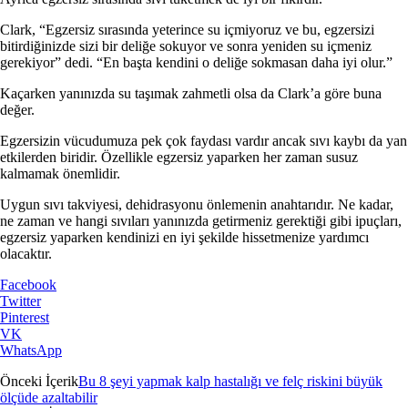
Clark, “Egzersiz sırasında yeterince su içmiyoruz ve bu, egzersizi
bitirdiğinizde sizi bir deliğe sokuyor ve sonra yeniden su içmeniz
gerekiyor” dedi. “En başta kendini o deliğe sokmasan daha iyi olur.”
Kaçarken yanınızda su taşımak zahmetli olsa da Clark’a göre buna
değer.
Egzersizin vücudumuza pek çok faydası vardır ancak sıvı kaybı da yan
etkilerden biridir. Özellikle egzersiz yaparken her zaman susuz
kalmamak önemlidir.
Uygun sıvı takviyesi, dehidrasyonu önlemenin anahtarıdır. Ne kadar,
ne zaman ve hangi sıvıları yanınızda getirmeniz gerektiği gibi ipuçları,
egzersiz yaparken kendinizi en iyi şekilde hissetmenize yardımcı
olacaktır.
Facebook
Twitter
Pinterest
VK
WhatsApp
Önceki İçerik
Bu 8 şeyi yapmak kalp hastalığı ve felç riskini büyük
ölçüde azaltabilir