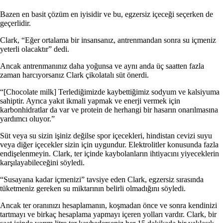
Bazen en basit çözüm en iyisidir ve bu, egzersiz içeceği seçerken de
geçerlidir.
Clark, “Eğer ortalama bir insansanız, antrenmandan sonra su içmeniz
yeterli olacaktır” dedi.
Ancak antrenmanınız daha yoğunsa ve aynı anda üç saatten fazla
zaman harcıyorsanız Clark çikolatalı süt önerdi.
“[Chocolate milk] Terlediğimizde kaybettiğimiz sodyum ve kalsiyuma
sahiptir. Ayrıca yakıt ikmali yapmak ve enerji vermek için
karbonhidratlar da var ve protein de herhangi bir hasarın onarılmasına
yardımcı oluyor.”
Süt veya su sizin işiniz değilse spor içecekleri, hindistan cevizi suyu
veya diğer içecekler sizin için uygundur. Elektrolitler konusunda fazla
endişelenmeyin. Clark, ter içinde kaybolanların ihtiyacını yiyeceklerin
karşılayabileceğini söyledi.
“Susayana kadar içmenizi” tavsiye eden Clark, egzersiz sırasında
tüketmeniz gereken su miktarının belirli olmadığını söyledi.
Ancak ter oranınızı hesaplamanın, koşmadan önce ve sonra kendinizi
tartmayı ve birkaç hesaplama yapmayı içeren yolları vardır. Clark, bir