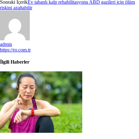
Sonraki İçerik
Ev tabanlı kalp rehabilitasyonu ABD gazileri için ölüm
riskini azaltabilir
admin
https://ro.com.tr
İlgili Haberler