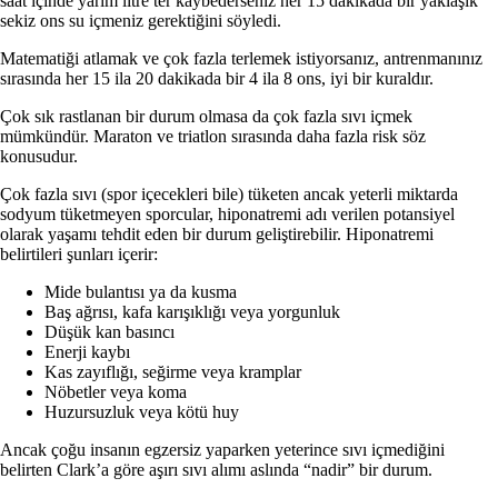
saat içinde yarım litre ter kaybederseniz her 15 dakikada bir yaklaşık
sekiz ons su içmeniz gerektiğini söyledi.
Matematiği atlamak ve çok fazla terlemek istiyorsanız, antrenmanınız
sırasında her 15 ila 20 dakikada bir 4 ila 8 ons, iyi bir kuraldır.
Çok sık rastlanan bir durum olmasa da çok fazla sıvı içmek
mümkündür. Maraton ve triatlon sırasında daha fazla risk söz
konusudur.
Çok fazla sıvı (spor içecekleri bile) tüketen ancak yeterli miktarda
sodyum tüketmeyen sporcular, hiponatremi adı verilen potansiyel
olarak yaşamı tehdit eden bir durum geliştirebilir. Hiponatremi
belirtileri şunları içerir:
Mide bulantısı ya da kusma
Baş ağrısı, kafa karışıklığı veya yorgunluk
Düşük kan basıncı
Enerji kaybı
Kas zayıflığı, seğirme veya kramplar
Nöbetler veya koma
Huzursuzluk veya kötü huy
Ancak çoğu insanın egzersiz yaparken yeterince sıvı içmediğini
belirten Clark’a göre aşırı sıvı alımı aslında “nadir” bir durum.