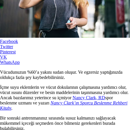
Facebook
Twitter
Pinterest
VK
WhatsApp
Vücudunuzun %60’a yakını sudan oluşur. Ve egzersiz yaptığınızda
oldukça fazla şey kaybedebilirsiniz.
İçme suyu eklemlerin ve vücut dokularının çalışmasına yardımcı olur,
vücut ısısını düzenler ve besin maddelerinin taşınmasına yardımcı olur.
Ancak bazılarımız yeterince su içmiyor
Nancy Clark, RD
spor
beslenme uzmanı ve yazarı
Nancy Clark’ın Sporcu Beslenme Rehberi
Kitabı
.
Bir sonraki antrenmanınız sırasında susuz kalmanızı sağlayacak
mükemmel içeceği seçmeden önce bilmeniz gerekenleri burada
bulabilirsiniz.