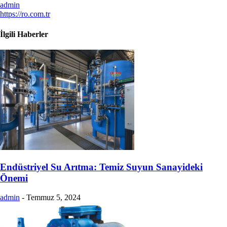
admin
https://ro.com.tr
İlgili Haberler
Endüstriyel Su Arıtma: Temiz Suyun Sanayideki
Önemi
admin
-
Temmuz 5, 2024