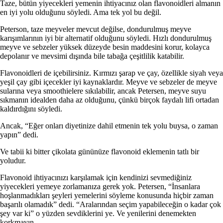
Taze, bütün yiyecekleri yemenin ihtiyacınız olan flavonoidleri almanın
en iyi yolu olduğunu söyledi. Ama tek yol bu değil.
Peterson, taze meyveler mevcut değilse, dondurulmuş meyve
karışımlarının iyi bir alternatif olduğunu söyledi. Hızlı dondurulmuş
meyve ve sebzeler yüksek düzeyde besin maddesini korur, kolayca
depolanır ve mevsimi dışında bile tabağa çeşitlilik katabilir.
Flavonoidleri de içebilirsiniz. Kırmızı şarap ve çay, özellikle siyah veya
yeşil çay gibi içecekler iyi kaynaklardır. Meyve ve sebzeler de meyve
sularına veya smoothielere sıkılabilir, ancak Petersen, meyve suyu
sıkmanın idealden daha az olduğunu, çünkü birçok faydalı lifi ortadan
kaldırdığını söyledi.
Ancak, “Eğer onları diyetinize dahil etmenin tek yolu buysa, o zaman
yapın” dedi.
Ve tabii ki bitter çikolata gününüze flavonoid eklemenin tatlı bir
yoludur.
Flavonoid ihtiyacınızı karşılamak için kendinizi sevmediğiniz
yiyecekleri yemeye zorlamanıza gerek yok. Petersen, “İnsanlara
hoşlanmadıkları şeyleri yemelerini söyleme konusunda hiçbir zaman
başarılı olamadık” dedi. “Aralarından seçim yapabileceğin o kadar çok
şey var ki” o yüzden sevdiklerini ye. Ve yenilerini denemekten
korkmayın.