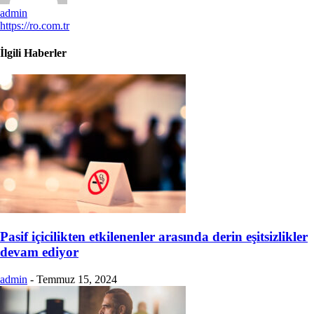
admin
https://ro.com.tr
İlgili Haberler
Pasif içicilikten etkilenenler arasında derin eşitsizlikler
devam ediyor
admin
-
Temmuz 15, 2024