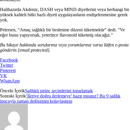
Halihazırda Akdeniz, DASH veya MIND diyetlerini veya herhangi bir
yüksek kaliteli bitki bazlı diyeti uygulayanların endişelenmesine gerek
yok.
Petersen, “Amaç sağlıklı bir beslenme düzeni tüketmektir” dedi. “Ve
eğer bunu yapıyorsak, yeterince flavonoid tüketmiş olacağız.”
Bu hikaye hakkında sorularınız veya yorumlarınız varsa lütfen e-posta
gönderin
[email protected]
.
Facebook
Twitter
Pinterest
VK
WhatsApp
Önceki İçerik
Sağlıklı pirinç seçimlerini toparlamak
Sonraki İçerik
‘İleriye doğru ilerlemeye’ hazır mısınız? Bu 9 sağlık
ipucuyla zaman değişimini kolaylaştırın