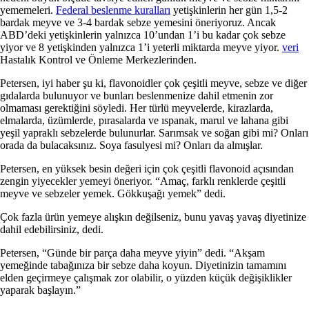
yememeleri.
Federal beslenme kuralları
yetişkinlerin her gün 1,5-2
bardak meyve ve 3-4 bardak sebze yemesini öneriyoruz. Ancak
ABD’deki yetişkinlerin yalnızca 10’undan 1’i bu kadar çok sebze
yiyor ve 8 yetişkinden yalnızca 1’i yeterli miktarda meyve yiyor.
veri
Hastalık Kontrol ve Önleme Merkezlerinden.
Petersen, iyi haber şu ki, flavonoidler çok çeşitli meyve, sebze ve diğer
gıdalarda bulunuyor ve bunları beslenmenize dahil etmenin zor
olmaması gerektiğini söyledi. Her türlü meyvelerde, kirazlarda,
elmalarda, üzümlerde, pırasalarda ve ıspanak, marul ve lahana gibi
yeşil yapraklı sebzelerde bulunurlar. Sarımsak ve soğan gibi mi? Onları
orada da bulacaksınız. Soya fasulyesi mi? Onları da almışlar.
Petersen, en yüksek besin değeri için çok çeşitli flavonoid açısından
zengin yiyecekler yemeyi öneriyor. “Amaç, farklı renklerde çeşitli
meyve ve sebzeler yemek. Gökkuşağı yemek” dedi.
Çok fazla ürün yemeye alışkın değilseniz, bunu yavaş yavaş diyetinize
dahil edebilirsiniz, dedi.
Petersen, “Günde bir parça daha meyve yiyin” dedi. “Akşam
yemeğinde tabağınıza bir sebze daha koyun. Diyetinizin tamamını
elden geçirmeye çalışmak zor olabilir, o yüzden küçük değişiklikler
yaparak başlayın.”