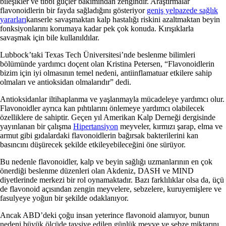
bileşikler ve tıbbi güçler bakımından zengindir. Araştırmalar
flavonoidlerin bir fayda sağladığını gösteriyor
geniş yelpazede sağlık
yararları
kanserle savaşmaktan kalp hastalığı riskini azaltmaktan beyin
fonksiyonlarını korumaya kadar pek çok konuda. Kırışıklarla
savaşmak için bile kullanıldılar.
Lubbock’taki Texas Tech Üniversitesi’nde beslenme bilimleri
bölümünde yardımcı doçent olan Kristina Petersen, “Flavonoidlerin
bizim için iyi olmasının temel nedeni, antiinflamatuar etkilere sahip
olmaları ve antioksidan olmalarıdır” dedi.
Antioksidanlar iltihaplanma ve yaşlanmayla mücadeleye yardımcı olur.
Flavonoidler ayrıca kan pıhtılarını önlemeye yardımcı olabilecek
özelliklere de sahiptir. Geçen yıl Amerikan Kalp Derneği dergisinde
yayınlanan bir çalışma
Hipertansiyon
meyveler, kırmızı şarap, elma ve
armut gibi gıdalardaki flavonoidlerin bağırsak bakterilerini kan
basıncını düşürecek şekilde etkileyebileceğini öne sürüyor.
Bu nedenle flavonoidler, kalp ve beyin sağlığı uzmanlarının en çok
önerdiği beslenme düzenleri olan Akdeniz, DASH ve MIND
diyetlerinde merkezi bir rol oynamaktadır. Bazı farklılıklar olsa da, üçü
de flavonoid açısından zengin meyvelere, sebzelere, kuruyemişlere ve
fasulyeye yoğun bir şekilde odaklanıyor.
Ancak ABD’deki çoğu insan yeterince flavonoid alamıyor, bunun
nedeni büyük ölçüde tavsiye edilen günlük meyve ve sebze miktarını