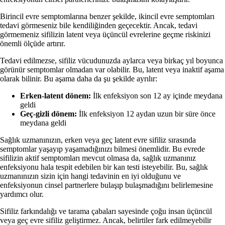
Birincil evre semptomlarına benzer şekilde, ikincil evre semptomları
tedavi görmeseniz bile kendiliğinden geçecektir. Ancak, tedavi
görmemeniz sifilizin latent veya üçüncül evrelerine geçme riskinizi
önemli ölçüde artırır.
Tedavi edilmezse, sifiliz vücudunuzda aylarca veya birkaç yıl boyunca
görünür semptomlar olmadan var olabilir. Bu, latent veya inaktif aşama
olarak bilinir. Bu aşama daha da şu şekilde ayrılır:
Erken-latent dönem:
İlk enfeksiyon son 12 ay içinde meydana
geldi
Geç-gizli dönem:
İlk enfeksiyon 12 aydan uzun bir süre önce
meydana geldi
Sağlık uzmanınızın, erken veya geç latent evre sifiliz sırasında
semptomlar yaşayıp yaşamadığınızı bilmesi önemlidir. Bu evrede
sifilizin aktif semptomları mevcut olmasa da, sağlık uzmanınız
enfeksiyonu hala tespit edebilen bir kan testi isteyebilir. Bu, sağlık
uzmanınızın sizin için hangi tedavinin en iyi olduğunu ve
enfeksiyonun cinsel partnerlere bulaşıp bulaşmadığını belirlemesine
yardımcı olur.
Sifiliz farkındalığı ve tarama çabaları sayesinde çoğu insan üçüncül
veya geç evre sifiliz geliştirmez. Ancak, belirtiler fark edilmeyebilir