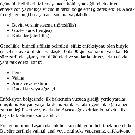
üçüncül. Belirtileriniz her aşamada kötüleşme eğilimindedir ve
enfeksiyon yayıldıkça vücudun farklı bölgelerini giderek etkiler. Ancak
frengi herhangi bir aşamada şunlara yayılabilir:
Beyin ve sinir sistemi (nörosifiliz)
Gözler (göz frengisi)
Kulaklar (otosifiliz)
Genellikle, birincil sifilizin belirtileri, sifiliz enfeksiyonu olan biriyle
cinsel ilişkiye girdikten yaklaşık 10 ila 90 gün sonra ortaya çıkar. Bu
süre zarfında, şişmiş lenf düğümleri ve şunlarda bir veya daha fazla
yara fark edebilirsiniz:
Penis
Vajina
Anüs veya rektum
Dudaklar veya ağız içi
Enfeksiyon bölgesinde, ilk bakterinin vücuda girdiği yerde yaralar
oluşabilir. Bu yaraya şankr denir. Şankr yaraları genellikle (ama her
zaman değil) sert ve yuvarlaktır. Ayrıca ağrısızdırlar, bu yüzden ilk
başta fark etmeniz zor olabilir.
Frenginin birincil aşamada çok bulaşıcı olduğunu belirtmek önemlidir.
Bu süre zarfında vajinal, anal veya oral seks yaparsanız, enfeksiyonu