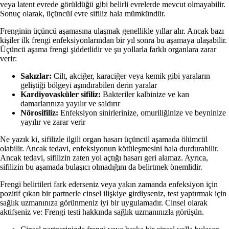
veya latent evrede görüldüğü gibi belirli evrelerde mevcut olmayabilir.
Sonuç olarak, üçüncül evre sifiliz hala mümkündür.
Frenginin üçüncü aşamasına ulaşmak genellikle yıllar alır. Ancak bazı
kişiler ilk frengi enfeksiyonlarından bir yıl sonra bu aşamaya ulaşabilir.
Üçüncü aşama frengi şiddetlidir ve şu yollarla farklı organlara zarar
verir:
Sakızlar:
Cilt, akciğer, karaciğer veya kemik gibi yaraların
geliştiği bölgeyi aşındırabilen derin yaralar
Kardiyovasküler sifiliz:
Bakteriler kalbinize ve kan
damarlarınıza yayılır ve saldırır
Nörosifiliz:
Enfeksiyon sinirlerinize, omuriliğinize ve beyninize
yayılır ve zarar verir
Ne yazık ki, sifilizle ilgili organ hasarı üçüncül aşamada ölümcül
olabilir. Ancak tedavi, enfeksiyonun kötüleşmesini hala durdurabilir.
Ancak tedavi, sifilizin zaten yol açtığı hasarı geri alamaz. Ayrıca,
sifilizin bu aşamada bulaşıcı olmadığını da belirtmek önemlidir.
Frengi belirtileri fark ederseniz veya yakın zamanda enfeksiyon için
pozitif çıkan bir partnerle cinsel ilişkiye girdiyseniz, test yaptırmak için
sağlık uzmanınıza görünmeniz iyi bir uygulamadır. Cinsel olarak
aktifseniz ve: Frengi testi hakkında sağlık uzmanınızla görüşün.