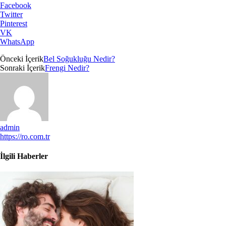
Facebook
Twitter
Pinterest
VK
WhatsApp
Önceki İçerik
Bel Soğukluğu Nedir?
Sonraki İçerik
Frengi Nedir?
admin
https://ro.com.tr
İlgili Haberler