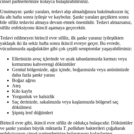
cinsel partnerlerinize kolayca bulaştırabilirsiniz.
Unutmayın: şankr yaraları, tedavi alıp almadığınıza bakılmaksızın üç
ila altı hafta sonra iyileşir ve kaybolur. Şankr yaraları geçtikten sonra
bile sifiliz tedavisi almaya devam etmek önemlidir. Tedavi almazsanız,
sifiliz enfeksiyonu ikincil aşamaya geçecektir.
Tedavi edilmeyen birincil evre sifiliz, ilk şankr yaranız iyileştikten
yaklaşık iki ila sekiz hafta sonra ikincil evreye geçer. Bu evrede,
vücudunuzda aşağıdakiler gibi çok çeşitli semptomlar yaşayabilirsiniz:
Ellerinizin avuç içlerinde ve ayak tabanlarınızda kırmızı veya
kırmızımsı kahverengi döküntüler
Genital bölgenizde, ağız içinde, boğazınızda veya anüsünüzde
daha fazla şankr yarası
Boğaz ağrısı
Ateş
Kilo kaybı
Yorgunluk ve halsizlik
Saç derinizde, sakalınızda veya kaşlarınızda bölgesel saç
dökülmesi
Şişmiş lenf düğümleri
Birincil evre gibi, ikincil evre sifiliz de oldukça bulaşıcıdır. Döküntüler
ve şankr yaraları büyük miktarda
T. pallidum
bakterileri çoğaltarak
enfeksiyonun cinsel partnerlerinize bulaşmasını kolaylaştırır.