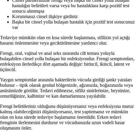
Cinsel partnerinizde frengi veya başka bir cinsel yolla bulaşan
hastalığın belirtileri varsa veya bu hastalıklara karşı pozitif test
sonucu alınmışsa
Korunmasız cinsel ilişkiye girdiniz
Başka bir cinsel yolla bulaşan hastalık için pozitif test sonucunuz
var
Tedaviye mümkün olan en kısa sürede başlanması, sifilizin yol açtığı
hasarın önlenmesine veya geciktirilmesine yardımcı olur.
Frengi, oral, vajinal ve anal seks sırasında cilt teması yoluyla
bulaşabilen cinsel yolla bulaşan bir enfeksiyondur. Frengi semptomları,
enfeksiyon ilerledikçe dört aşamada değişir: birincil, ikincil, latent ve
üçüncül.
Yaygın semptomlar arasında bakterilerin vücuda girdiği şankr yaraları
bulunur – tipik olarak genital bölgenizde, ağzınızda, boğazınızda veya
anüsünüzde görülür. Tedavi edilmezse, sifiliz sinirlerinize, beyninize,
omuriliğinize, kalbinize ve kan damarlarınıza yayılabilir.
Frengi belirtileriniz olduğunu düşünüyorsanız veya enfeksiyona maruz
kalmış olabileceğinizi düşünüyorsanız, test yaptırmanız ve mümkün
olan en kısa sürede tedaviye başlamanız önemlidir. Erken tedavi
frenginin ilerlemesini durdurur ve vücudunuzda uzun vadeli hasar
oluşmasını önler.