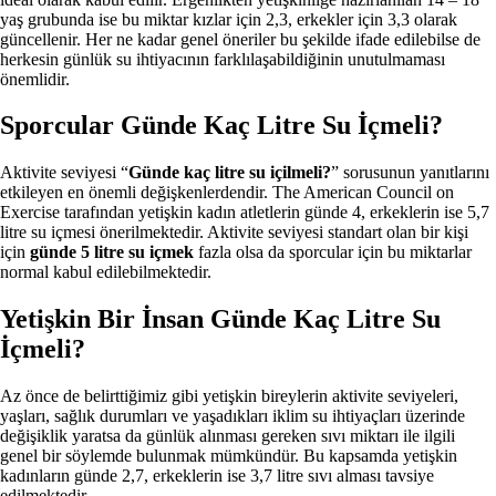
yaş grubunda ise bu miktar kızlar için 2,3, erkekler için 3,3 olarak
güncellenir. Her ne kadar genel öneriler bu şekilde ifade edilebilse de
herkesin günlük su ihtiyacının farklılaşabildiğinin unutulmaması
önemlidir.
Sporcular Günde Kaç Litre Su İçmeli?
Aktivite seviyesi “
Günde kaç litre su içilmeli?
” sorusunun yanıtlarını
etkileyen en önemli değişkenlerdendir. The American Council on
Exercise tarafından yetişkin kadın atletlerin günde 4, erkeklerin ise 5,7
litre su içmesi önerilmektedir. Aktivite seviyesi standart olan bir kişi
için
günde 5 litre su içmek
fazla olsa da sporcular için bu miktarlar
normal kabul edilebilmektedir.
Yetişkin Bir İnsan Günde Kaç Litre Su
İçmeli?
Az önce de belirttiğimiz gibi yetişkin bireylerin aktivite seviyeleri,
yaşları, sağlık durumları ve yaşadıkları iklim su ihtiyaçları üzerinde
değişiklik yaratsa da günlük alınması gereken sıvı miktarı ile ilgili
genel bir söylemde bulunmak mümkündür. Bu kapsamda yetişkin
kadınların günde 2,7, erkeklerin ise 3,7 litre sıvı alması tavsiye
edilmektedir.