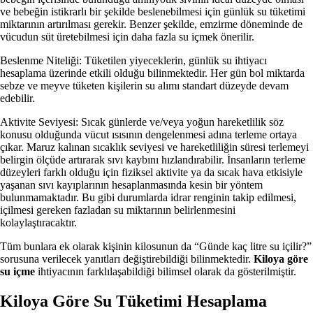
ve bebeğin istikrarlı bir şekilde beslenebilmesi için günlük su tüketimi
miktarının artırılması gerekir. Benzer şekilde, emzirme döneminde de
vücudun süt üretebilmesi için daha fazla su içmek önerilir.
Beslenme Niteliği: Tüketilen yiyeceklerin, günlük su ihtiyacı
hesaplama üzerinde etkili olduğu bilinmektedir. Her gün bol miktarda
sebze ve meyve tüketen kişilerin su alımı standart düzeyde devam
edebilir.
Aktivite Seviyesi: Sıcak günlerde ve/veya yoğun hareketlilik söz
konusu olduğunda vücut ısısının dengelenmesi adına terleme ortaya
çıkar. Maruz kalınan sıcaklık seviyesi ve hareketliliğin süresi terlemeyi
belirgin ölçüde artırarak sıvı kaybını hızlandırabilir. İnsanların terleme
düzeyleri farklı olduğu için fiziksel aktivite ya da sıcak hava etkisiyle
yaşanan sıvı kayıplarının hesaplanmasında kesin bir yöntem
bulunmamaktadır. Bu gibi durumlarda idrar renginin takip edilmesi,
içilmesi gereken fazladan su miktarının belirlenmesini
kolaylaştıracaktır.
Tüm bunlara ek olarak kişinin kilosunun da “Günde kaç litre su içilir?”
sorusuna verilecek yanıtları değiştirebildiği bilinmektedir.
Kiloya göre
su içme
ihtiyacının farklılaşabildiği bilimsel olarak da gösterilmiştir.
Kiloya Göre Su Tüketimi Hesaplama