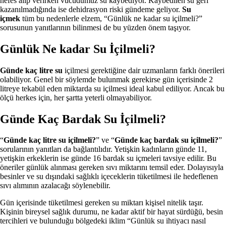
nefes alıp verirken vücudumuz su kaybediyor. Kaybedilen su geri
kazanılmadığında ise dehidrasyon riski gündeme geliyor.
Su
içmek
tüm bu nedenlerle elzem, “Günlük ne kadar su içilmeli?”
sorusunun yanıtlarının bilinmesi de bu yüzden önem taşıyor.
Günlük Ne kadar Su İçilmeli?
Günde kaç litre su
içilmesi gerektiğine dair uzmanların farklı önerileri
olabiliyor. Genel bir söylemde bulunmak gerekirse gün içerisinde 2
litreye tekabül eden miktarda su içilmesi ideal kabul ediliyor. Ancak bu
ölçü herkes için, her şartta yeterli olmayabiliyor.
Günde Kaç Bardak Su İçilmeli?
“
Günde kaç litre su içilmeli?
” ve “
Günde kaç bardak su içilmeli?
”
sorularının yanıtları da bağlantılıdır. Yetişkin kadınların günde 11,
yetişkin erkeklerin ise günde 16 bardak su içmeleri tavsiye edilir. Bu
öneriler günlük alınması gereken sıvı miktarını temsil eder. Dolayısıyla
besinler ve su dışındaki sağlıklı içeceklerin tüketilmesi ile hedeflenen
sıvı alımının azalacağı söylenebilir.
Gün içerisinde tüketilmesi gereken su miktarı kişisel nitelik taşır.
Kişinin bireysel sağlık durumu, ne kadar aktif bir hayat sürdüğü, besin
tercihleri ve bulunduğu bölgedeki iklim “Günlük su ihtiyacı nasıl