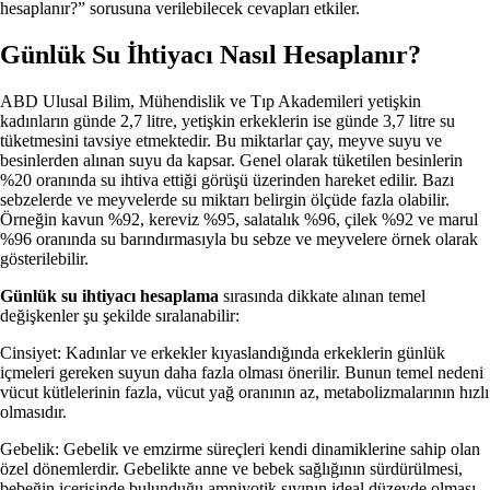
hesaplanır?” sorusuna verilebilecek cevapları etkiler.
Günlük Su İhtiyacı Nasıl Hesaplanır?
ABD Ulusal Bilim, Mühendislik ve Tıp Akademileri yetişkin
kadınların günde 2,7 litre, yetişkin erkeklerin ise günde 3,7 litre su
tüketmesini tavsiye etmektedir. Bu miktarlar çay, meyve suyu ve
besinlerden alınan suyu da kapsar. Genel olarak tüketilen besinlerin
%20 oranında su ihtiva ettiği görüşü üzerinden hareket edilir. Bazı
sebzelerde ve meyvelerde su miktarı belirgin ölçüde fazla olabilir.
Örneğin kavun %92, kereviz %95, salatalık %96, çilek %92 ve marul
%96 oranında su barındırmasıyla bu sebze ve meyvelere örnek olarak
gösterilebilir.
Günlük su ihtiyacı hesaplama
sırasında dikkate alınan temel
değişkenler şu şekilde sıralanabilir:
Cinsiyet: Kadınlar ve erkekler kıyaslandığında erkeklerin günlük
içmeleri gereken suyun daha fazla olması önerilir. Bunun temel nedeni
vücut kütlelerinin fazla, vücut yağ oranının az, metabolizmalarının hızlı
olmasıdır.
Gebelik: Gebelik ve emzirme süreçleri kendi dinamiklerine sahip olan
özel dönemlerdir. Gebelikte anne ve bebek sağlığının sürdürülmesi,
bebeğin içerisinde bulunduğu amniyotik sıvının ideal düzeyde olması