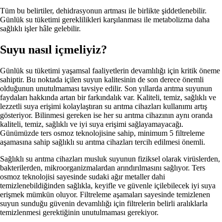
Tüm bu belirtiler, dehidrasyonun artması ile birlikte şiddetlenebilir.
Günlük su tüketimi gereklilikleri karşılanması ile metabolizma daha
sağlıklı işler hâle gelebilir.
Suyu nasıl içmeliyiz?
Günlük su tüketimi yaşamsal faaliyetlerin devamlılığı için kritik öneme
sahiptir. Bu noktada içilen suyun kalitesinin de son derece önemli
olduğunun unutulmaması tavsiye edilir. Son yıllarda arıtma suyunun
faydaları hakkında artan bir farkındalık var. Kaliteli, temiz, sağlıklı ve
lezzetli suya erişimi kolaylaştıran su arıtma cihazları kullanımı artış
gösteriyor. Bilinmesi gereken ise her su arıtma cihazının aynı oranda
kaliteli, temiz, sağlıklı ve iyi suya erişimi sağlayamayacağı.
Günümüzde ters osmoz teknolojisine sahip, minimum 5 filtreleme
aşamasına sahip sağlıklı su arıtma cihazları tercih edilmesi önemli.
Sağlıklı su arıtma cihazları musluk suyunun fiziksel olarak virüslerden,
bakterilerden, mikroorganizmalardan arındırılmasını sağlıyor. Ters
osmoz teknolojisi sayesinde sudaki ağır metaller dahi
temizlenebildiğinden sağlıkla, keyifle ve güvenle içilebilecek iyi suya
erişmek mümkün oluyor. Filtreleme aşamaları sayesinde temizlenen
suyun sunduğu güvenin devamlılığı için filtrelerin belirli aralıklarla
temizlenmesi gerektiğinin unutulmaması gerekiyor.