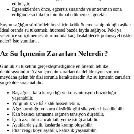
edilmiştir.
Egzersizlerden önce, egzersiz sırasında ve antrenman sona
erdiğinde su tüketiminin ihmal edilmemesi gerekir.
Suyun sağlığın sürdürülebilmesi için kritik öneme sahip olduğu aşikâr.
İdeal oranda su tüketmek, hücresel bazda fayda sağlıyor. Peki ya
yeterince su içilmemesi durumunda karşılaşılabilecek potansiyel riskler
neler? İşte yanıtlar…
Az Su İçmenin Zararları Nelerdir?
Günlük su tüketimi gerçekleşmediğinde en önemli tehlike
dehidrasyondur. Az su içmenin zararları da dehidrasyon sonucu
meydana gelen bir dizi sorunla karakterizedir. Az su içmenin zararları
şu şekilde sıralanabilir:
Baş ağrısı, kafa karışıklığı ve konsantrasyon bozukluğu
yaşanabilir.
Yorgunluk ve hâlsizlik hissedilebilir.
Ağız kuruluğu ve kuru öksürük gibi şikâyetler hissedilebilir.
Kan basıncı artmasına rağmen tansiyon düşebilir.
İştah azalabilir ancak tatlı yeme isteği artabilir.
Ayaklarda şişlik, kaslarda kramp oluşabilir.
İdrar rengi koyulaşabilir, kabızlık yaşanabilir.