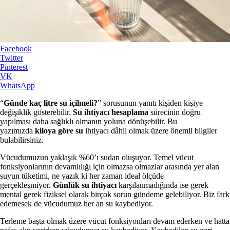
Facebook
Twitter
Pinterest
VK
WhatsApp
“
Günde kaç litre su içilmeli?
” sorusunun yanıtı kişiden kişiye
değişiklik gösterebilir.
Su ihtiyacı hesaplama
sürecinin doğru
yapılması daha sağlıklı olmanın yoluna dönüşebilir. Bu
yazımızda
kiloya göre su
ihtiyacı dâhil olmak üzere önemli bilgiler
bulabilirsiniz.
Vücudumuzun yaklaşık %60’ı sudan oluşuyor. Temel vücut
fonksiyonlarının devamlılığı için olmazsa olmazlar arasında yer alan
suyun tüketimi, ne yazık ki her zaman ideal ölçüde
gerçekleşmiyor.
Günlük su ihtiyacı
karşılanmadığında ise gerek
mental gerek fiziksel olarak birçok sorun gündeme gelebiliyor. Biz fark
edemesek de vücudumuz her an su kaybediyor.
Terleme başta olmak üzere vücut fonksiyonları devam ederken ve hatta