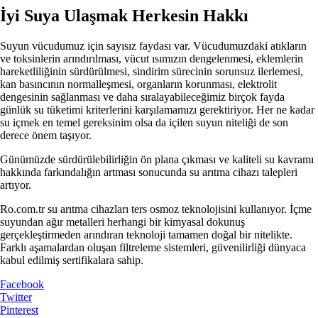
İyi Suya Ulaşmak Herkesin Hakkı
Suyun vücudumuz için sayısız faydası var. Vücudumuzdaki atıkların
ve toksinlerin arındırılması, vücut ısımızın dengelenmesi, eklemlerin
hareketliliğinin sürdürülmesi, sindirim sürecinin sorunsuz ilerlemesi,
kan basıncının normalleşmesi, organların korunması, elektrolit
dengesinin sağlanması ve daha sıralayabileceğimiz birçok fayda
günlük su tüketimi kriterlerini karşılamamızı gerektiriyor. Her ne kadar
su içmek en temel gereksinim olsa da içilen suyun niteliği de son
derece önem taşıyor.
Günümüzde sürdürülebilirliğin ön plana çıkması ve kaliteli su kavramı
hakkında farkındalığın artması sonucunda su arıtma cihazı talepleri
artıyor.
Ro.com.tr su arıtma cihazları ters osmoz teknolojisini kullanıyor. İçme
suyundan ağır metalleri herhangi bir kimyasal dokunuş
gerçekleştirmeden arındıran teknoloji tamamen doğal bir nitelikte.
Farklı aşamalardan oluşan filtreleme sistemleri, güvenilirliği dünyaca
kabul edilmiş sertifikalara sahip.
Facebook
Twitter
Pinterest