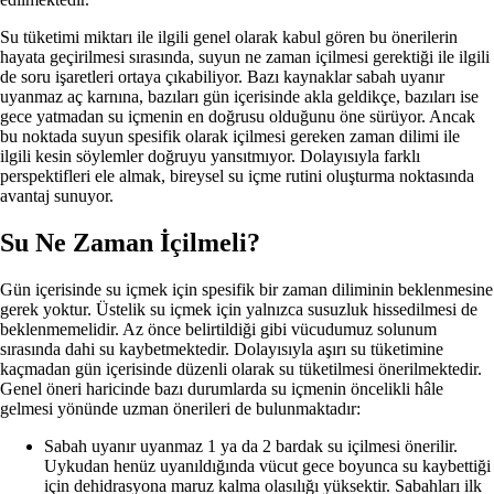
Su tüketimi miktarı ile ilgili genel olarak kabul gören bu önerilerin
hayata geçirilmesi sırasında, suyun ne zaman içilmesi gerektiği ile ilgili
de soru işaretleri ortaya çıkabiliyor. Bazı kaynaklar sabah uyanır
uyanmaz aç karnına, bazıları gün içerisinde akla geldikçe, bazıları ise
gece yatmadan su içmenin en doğrusu olduğunu öne sürüyor. Ancak
bu noktada suyun spesifik olarak içilmesi gereken zaman dilimi ile
ilgili kesin söylemler doğruyu yansıtmıyor. Dolayısıyla farklı
perspektifleri ele almak, bireysel su içme rutini oluşturma noktasında
avantaj sunuyor.
Su Ne Zaman İçilmeli?
Gün içerisinde su içmek için spesifik bir zaman diliminin beklenmesine
gerek yoktur. Üstelik su içmek için yalnızca susuzluk hissedilmesi de
beklenmemelidir. Az önce belirtildiği gibi vücudumuz solunum
sırasında dahi su kaybetmektedir. Dolayısıyla aşırı su tüketimine
kaçmadan gün içerisinde düzenli olarak su tüketilmesi önerilmektedir.
Genel öneri haricinde bazı durumlarda su içmenin öncelikli hâle
gelmesi yönünde uzman önerileri de bulunmaktadır:
Sabah uyanır uyanmaz 1 ya da 2 bardak su içilmesi önerilir.
Uykudan henüz uyanıldığında vücut gece boyunca su kaybettiği
için dehidrasyona maruz kalma olasılığı yüksektir. Sabahları ilk