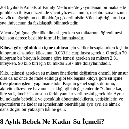
2016 yılında Annals of Family Medicine’de yayımlanan bir makalede
günlük su ihtiyacı üzerinde vücut yüzey alanının, metabolizma hızının
ve vücut ağırlığının etkili olduğu gösterilmiştir. Vücut ağırlığı arttıkça
sıvı ihtiyacının da fazlalaştığı bilinmektedir.
Vücut ağırlığına göre tüketilmesi gereken su miktarının öğrenilmesi
için son derece basit bir formül bulunmaktadır.
Kiloya göre günlük su içme tablosu
için veriler hesaplanırken kişinin
kilogram cinsinden kilosunun 0,033 ile çarpılması gerekir. Örneğin 70
kilogram bir bireyin kilosuna göre içmesi gereken su miktarı 2,31
litreyken, 90 kilo biri için bu miktar 2,97 litre dolaylarındadır.
Kilo, içilmesi gereken su miktarı önerilerini değiştiren önemli bir unsur
olsa da az önce de ifade edildiği gibi tek başına kiloya göre
su içme
hesaplama
işlemi yapılmamalıdır. Kişinin genel sağlık durumu,
aktivite düzeyi ve havanın sıcaklığı gibi değişkenler de “Günde kaç
litre su içilmeli?” sorusuna farklı yanıtlar verilmesini gerektirir. Ayrıca
bu noktada bebeklik ve çocukluk dönemindekilerin, yetişkinlerin ve
sporcuların ne kadar su içmelerinin önerildiğini ayrı ayrı ele almak
daha doğru bir yaklaşım hâline gelir.
8 Aylık Bebek Ne Kadar Su İçmeli?