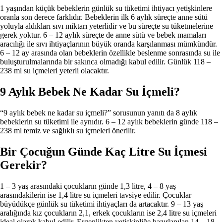
1 yaşından küçük bebeklerin günlük su tüketimi ihtiyacı yetişkinlere
oranla son derece farklıdır. Bebeklerin ilk 6 aylık süreçte anne sütü
yoluyla aldıkları sıvı miktarı yeterlidir ve bu süreçte su tüketmelerine
gerek yoktur. 6 – 12 aylık süreçte de anne sütü ve bebek mamaları
aracılığı ile sıvı ihtiyaçlarının büyük oranda karşılanması mümkündür.
6 – 12 ay arasında olan bebeklerin özellikle beslenme sonrasında su ile
buluşturulmalarında bir sakınca olmadığı kabul edilir. Günlük 118 –
238 ml su içmeleri yeterli olacaktır.
9 Aylık Bebek Ne Kadar Su İçmeli?
“9 aylık bebek ne kadar su içmeli?” sorusunun yanıtı da 8 aylık
bebeklerin su tüketimi ile aynıdır. 6 – 12 aylık bebeklerin günde 118 –
238 ml temiz ve sağlıklı su içmeleri önerilir.
Bir Çocuğun Günde Kaç Litre Su İçmesi
Gerekir?
1 – 3 yaş arasındaki çocukların günde 1,3 litre, 4 – 8 yaş
arasındakilerin ise 1,4 litre su içmeleri tavsiye edilir. Çocuklar
büyüdükçe günlük su tüketimi ihtiyaçları da artacaktır. 9 – 13 yaş
aralığında kız çocukların 2,1, erkek çocukların ise 2,4 litre su içmeleri
ideal olarak kabul edilir. Ergenlikten yetişkinliğe hazırlanılan 14 – 18