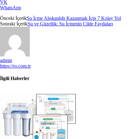
VK
WhatsApp
Önceki İçerik
Su İçme Alışkanlığı Kazanmak İçin 7 Kolay Yol
Sonraki İçerik
Su ve Güzellik: Su İçmenin Cilde Faydaları
admin
https://ro.com.tr
İlgili Haberler