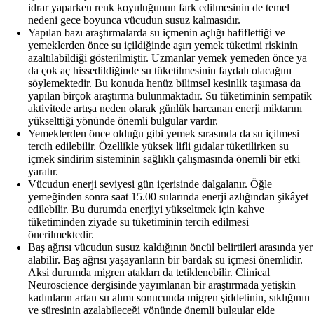
idrar yaparken renk koyuluğunun fark edilmesinin de temel
nedeni gece boyunca vücudun susuz kalmasıdır.
Yapılan bazı araştırmalarda su içmenin açlığı hafiflettiği ve
yemeklerden önce su içildiğinde aşırı yemek tüketimi riskinin
azaltılabildiği gösterilmiştir. Uzmanlar yemek yemeden önce ya
da çok aç hissedildiğinde su tüketilmesinin faydalı olacağını
söylemektedir. Bu konuda henüz bilimsel kesinlik taşımasa da
yapılan birçok araştırma bulunmaktadır. Su tüketiminin sempatik
aktivitede artışa neden olarak günlük harcanan enerji miktarını
yükselttiği yönünde önemli bulgular vardır.
Yemeklerden önce olduğu gibi yemek sırasında da su içilmesi
tercih edilebilir. Özellikle yüksek lifli gıdalar tüketilirken su
içmek sindirim sisteminin sağlıklı çalışmasında önemli bir etki
yaratır.
Vücudun enerji seviyesi gün içerisinde dalgalanır. Öğle
yemeğinden sonra saat 15.00 sularında enerji azlığından şikâyet
edilebilir. Bu durumda enerjiyi yükseltmek için kahve
tüketiminden ziyade su tüketiminin tercih edilmesi
önerilmektedir.
Baş ağrısı vücudun susuz kaldığının öncül belirtileri arasında yer
alabilir. Baş ağrısı yaşayanların bir bardak su içmesi önemlidir.
Aksi durumda migren atakları da tetiklenebilir. Clinical
Neuroscience dergisinde yayımlanan bir araştırmada yetişkin
kadınların artan su alımı sonucunda migren şiddetinin, sıklığının
ve süresinin azalabileceği yönünde önemli bulgular elde