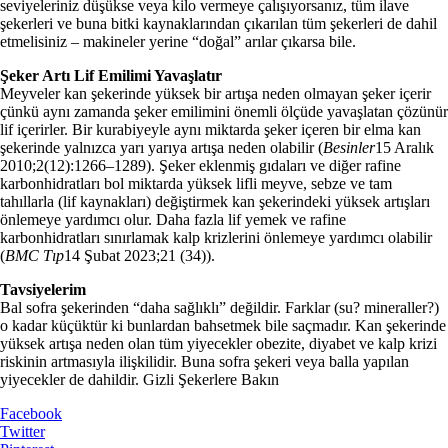
seviyeleriniz düşükse veya kilo vermeye çalışıyorsanız, tüm ilave
şekerleri ve buna bitki kaynaklarından çıkarılan tüm şekerleri de dahil
etmelisiniz – makineler yerine “doğal” arılar çıkarsa bile.
Şeker Artı Lif Emilimi Yavaşlatır
Meyveler kan şekerinde yüksek bir artışa neden olmayan şeker içerir
çünkü aynı zamanda şeker emilimini önemli ölçüde yavaşlatan çözünür
lif içerirler. Bir kurabiyeyle aynı miktarda şeker içeren bir elma kan
şekerinde yalnızca yarı yarıya artışa neden olabilir (
Besinler
15 Aralık
2010;2(12):1266–1289). Şeker eklenmiş gıdaları ve diğer rafine
karbonhidratları bol miktarda yüksek lifli meyve, sebze ve tam
tahıllarla (lif kaynakları) değiştirmek kan şekerindeki yüksek artışları
önlemeye yardımcı olur. Daha fazla lif yemek ve rafine
karbonhidratları sınırlamak kalp krizlerini önlemeye yardımcı olabilir
(
BMC Tıp
14 Şubat 2023;21 (34)).
Tavsiyelerim
Bal sofra şekerinden “daha sağlıklı” değildir. Farklar (su? mineraller?)
o kadar küçüktür ki bunlardan bahsetmek bile saçmadır. Kan şekerinde
yüksek artışa neden olan tüm yiyecekler obezite, diyabet ve kalp krizi
riskinin artmasıyla ilişkilidir. Buna sofra şekeri veya balla yapılan
yiyecekler de dahildir. Gizli Şekerlere Bakın
Facebook
Twitter