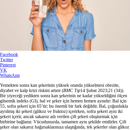
Facebook
Twitter
Pinterest
VK
WhatsApp
Yemekten sonra kan şekerinin yüksek oranda yükselmesi obezite,
diyabet ve kalp krizi riskini artırır (
BMC Tıp
14 Şubat 2023;21 (34)).
Bir yiyeceği yedikten sonra kan şekerinin ne kadar yükseldiğini ölçen
glisemik indeks (GI), bal ve şeker için hemen hemen aynıdır: Bal için
55, sofra şekeri için 65’tir; bu önemli bir fark değildir. Bal, çoğunlukla
ayrılmış iki şekeri (glikoz ve fruktoz) içerirken, sofra şekeri aynı iki
şekeri içerir, ancak sakaroz adı verilen çift şekeri oluşturmak için
birbirine bağlanır. Vücudunuzda, tamamen aynı şekilde emilirler. Çift
şeker olan sakaroz bağırsaklarınıza ulaştığında, tek şekerler olan glikoz