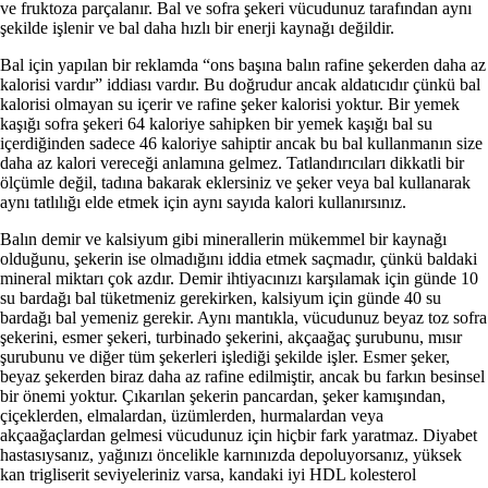
ve fruktoza parçalanır. Bal ve sofra şekeri vücudunuz tarafından aynı
şekilde işlenir ve bal daha hızlı bir enerji kaynağı değildir.
Bal için yapılan bir reklamda “ons başına balın rafine şekerden daha az
kalorisi vardır” iddiası vardır. Bu doğrudur ancak aldatıcıdır çünkü bal
kalorisi olmayan su içerir ve rafine şeker kalorisi yoktur. Bir yemek
kaşığı sofra şekeri 64 kaloriye sahipken bir yemek kaşığı bal su
içerdiğinden sadece 46 kaloriye sahiptir ancak bu bal kullanmanın size
daha az kalori vereceği anlamına gelmez. Tatlandırıcıları dikkatli bir
ölçümle değil, tadına bakarak eklersiniz ve şeker veya bal kullanarak
aynı tatlılığı elde etmek için aynı sayıda kalori kullanırsınız.
Balın demir ve kalsiyum gibi minerallerin mükemmel bir kaynağı
olduğunu, şekerin ise olmadığını iddia etmek saçmadır, çünkü baldaki
mineral miktarı çok azdır. Demir ihtiyacınızı karşılamak için günde 10
su bardağı bal tüketmeniz gerekirken, kalsiyum için günde 40 su
bardağı bal yemeniz gerekir. Aynı mantıkla, vücudunuz beyaz toz sofra
şekerini, esmer şekeri, turbinado şekerini, akçaağaç şurubunu, mısır
şurubunu ve diğer tüm şekerleri işlediği şekilde işler. Esmer şeker,
beyaz şekerden biraz daha az rafine edilmiştir, ancak bu farkın besinsel
bir önemi yoktur. Çıkarılan şekerin pancardan, şeker kamışından,
çiçeklerden, elmalardan, üzümlerden, hurmalardan veya
akçaağaçlardan gelmesi vücudunuz için hiçbir fark yaratmaz. Diyabet
hastasıysanız, yağınızı öncelikle karnınızda depoluyorsanız, yüksek
kan trigliserit seviyeleriniz varsa, kandaki iyi HDL kolesterol