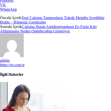
Pinterest
VK
WhatsApp
Önceki İçerik
Yeni Çalışma Tamponların Toksik Metaller İçerdiğini
Buldu – Bilmeniz Gerekenler
Sonraki İçerik
Çalışma Hangi Antidepresanların En Fazla Kilo
Aldırmasına Neden Olabileceğini Gösteriyor
admin
https://ro.com.tr
İlgili Haberler