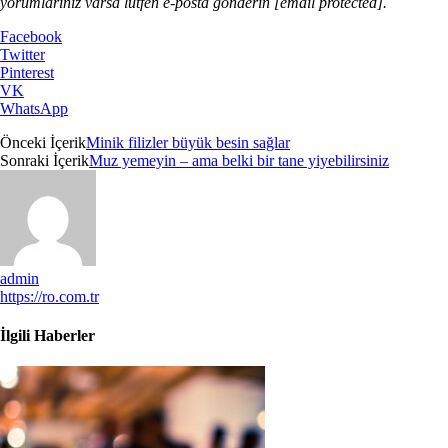
yorumlarınız varsa lütfen e-posta gönderin
[email protected]
.
Facebook
Twitter
Pinterest
VK
WhatsApp
Önceki İçerik
Minik filizler büyük besin sağlar
Sonraki İçerik
Muz yemeyin – ama belki bir tane yiyebilirsiniz
admin
https://ro.com.tr
İlgili Haberler