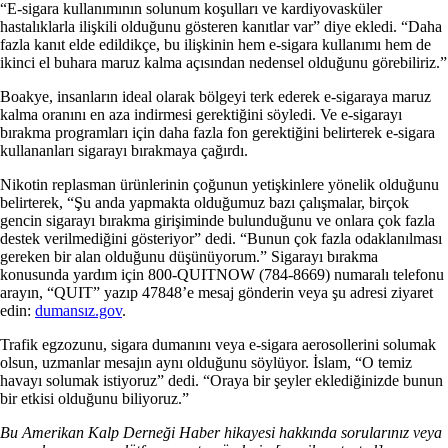
“E-sigara kullanımının solunum koşulları ve kardiyovasküler
hastalıklarla ilişkili olduğunu gösteren kanıtlar var” diye ekledi. “Daha
fazla kanıt elde edildikçe, bu ilişkinin hem e-sigara kullanımı hem de
ikinci el buhara maruz kalma açısından nedensel olduğunu görebiliriz.”
Boakye, insanların ideal olarak bölgeyi terk ederek e-sigaraya maruz
kalma oranını en aza indirmesi gerektiğini söyledi. Ve e-sigarayı
bırakma programları için daha fazla fon gerektiğini belirterek e-sigara
kullananları sigarayı bırakmaya çağırdı.
Nikotin replasman ürünlerinin çoğunun yetişkinlere yönelik olduğunu
belirterek, “Şu anda yapmakta olduğumuz bazı çalışmalar, birçok
gencin sigarayı bırakma girişiminde bulunduğunu ve onlara çok fazla
destek verilmediğini gösteriyor” dedi. “Bunun çok fazla odaklanılması
gereken bir alan olduğunu düşünüyorum.” Sigarayı bırakma
konusunda yardım için 800-QUITNOW (784-8669) numaralı telefonu
arayın, “QUIT” yazıp 47848’e mesaj gönderin veya şu adresi ziyaret
edin:
dumansız.gov
.
Trafik egzozunu, sigara dumanını veya e-sigara aerosollerini solumak
olsun, uzmanlar mesajın aynı olduğunu söylüyor. İslam, “O temiz
havayı solumak istiyoruz” dedi. “Oraya bir şeyler eklediğinizde bunun
bir etkisi olduğunu biliyoruz.”
Bu Amerikan Kalp Derneği Haber hikayesi hakkında sorularınız veya