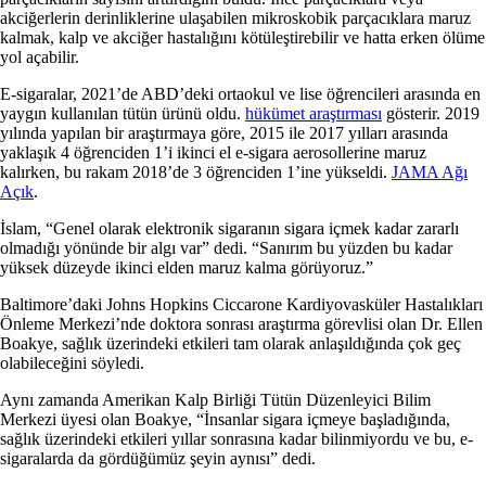
akciğerlerin derinliklerine ulaşabilen mikroskobik parçacıklara maruz
kalmak, kalp ve akciğer hastalığını kötüleştirebilir ve hatta erken ölüme
yol açabilir.
E-sigaralar, 2021’de ABD’deki ortaokul ve lise öğrencileri arasında en
yaygın kullanılan tütün ürünü oldu.
hükümet araştırması
gösterir. 2019
yılında yapılan bir araştırmaya göre, 2015 ile 2017 yılları arasında
yaklaşık 4 öğrenciden 1’i ikinci el e-sigara aerosollerine maruz
kalırken, bu rakam 2018’de 3 öğrenciden 1’ine yükseldi.
JAMA Ağı
Açık
.
İslam, “Genel olarak elektronik sigaranın sigara içmek kadar zararlı
olmadığı yönünde bir algı var” dedi. “Sanırım bu yüzden bu kadar
yüksek düzeyde ikinci elden maruz kalma görüyoruz.”
Baltimore’daki Johns Hopkins Ciccarone Kardiyovasküler Hastalıkları
Önleme Merkezi’nde doktora sonrası araştırma görevlisi olan Dr. Ellen
Boakye, sağlık üzerindeki etkileri tam olarak anlaşıldığında çok geç
olabileceğini söyledi.
Aynı zamanda Amerikan Kalp Birliği Tütün Düzenleyici Bilim
Merkezi üyesi olan Boakye, “İnsanlar sigara içmeye başladığında,
sağlık üzerindeki etkileri yıllar sonrasına kadar bilinmiyordu ve bu, e-
sigaralarda da gördüğümüz şeyin aynısı” dedi.