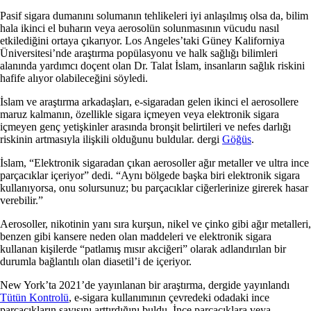
Pasif sigara dumanını solumanın tehlikeleri iyi anlaşılmış olsa da, bilim
hala ikinci el buharın veya aerosolün solunmasının vücudu nasıl
etkilediğini ortaya çıkarıyor. Los Angeles’taki Güney Kaliforniya
Üniversitesi’nde araştırma popülasyonu ve halk sağlığı bilimleri
alanında yardımcı doçent olan Dr. Talat İslam, insanların sağlık riskini
hafife alıyor olabileceğini söyledi.
İslam ve araştırma arkadaşları, e-sigaradan gelen ikinci el aerosollere
maruz kalmanın, özellikle sigara içmeyen veya elektronik sigara
içmeyen genç yetişkinler arasında bronşit belirtileri ve nefes darlığı
riskinin artmasıyla ilişkili olduğunu buldular. dergi
Göğüs
.
İslam, “Elektronik sigaradan çıkan aerosoller ağır metaller ve ultra ince
parçacıklar içeriyor” dedi. “Aynı bölgede başka biri elektronik sigara
kullanıyorsa, onu solursunuz; bu parçacıklar ciğerlerinize girerek hasar
verebilir.”
Aerosoller, nikotinin yanı sıra kurşun, nikel ve çinko gibi ağır metalleri,
benzen gibi kansere neden olan maddeleri ve elektronik sigara
kullanan kişilerde “patlamış mısır akciğeri” olarak adlandırılan bir
durumla bağlantılı olan diasetil’i de içeriyor.
New York’ta 2021’de yayınlanan bir araştırma, dergide yayınlandı
Tütün Kontrolü
, e-sigara kullanımının çevredeki odadaki ince
parçacıkların sayısını arttırdığını buldu. İnce parçacıklara veya