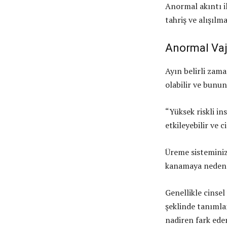
Anormal akıntı il
tahriş ve alışılm
Anormal Va
Ayın belirli zama
olabilir ve bunun
“Yüksek riskli i
etkileyebilir ve 
Üreme sisteminiz
kanamaya neden o
Genellikle cinse
şeklinde tanımla
nadiren fark eder