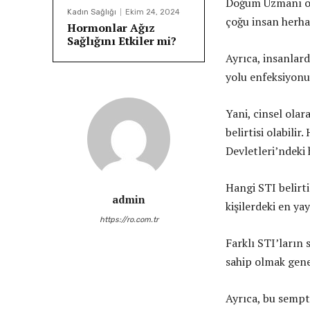
Doğum Uzmanı o
Kadın Sağlığı
Ekim 24, 2024
çoğu insan herha
Hormonlar Ağız
Sağlığını Etkiler mi?
Ayrıca, insanlar
yolu enfeksiyonu 
Yani, cinsel olar
belirtisi olabili
Devletleri’ndeki 
Hangi STI belirt
admin
kişilerdeki en yay
https://ro.com.tr
Farklı STI’ların
sahip olmak genel
Ayrıca, bu sempt