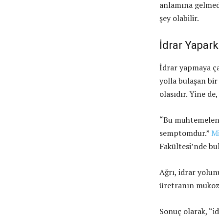
anlamına gelmedi
şey olabilir.
İdrar Yapar
İdrar yapmaya ça
yolla bulaşan bi
olasıdır. Yine de,
“Bu muhtemelen 
semptomdur.”
M
Fakültesi’nde bu
Ağrı, idrar yolun
üretranın mukoza
Sonuç olarak, “id