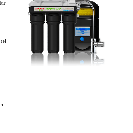
bir
sel
an