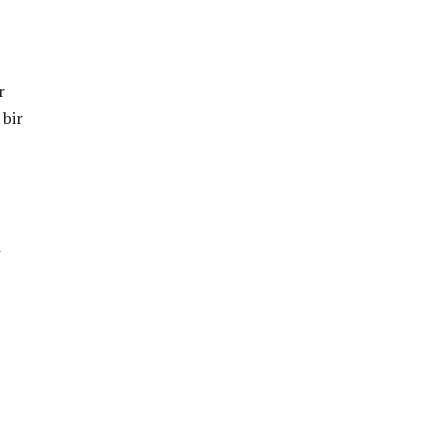
r
 bir
i