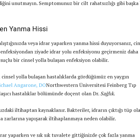
ğini unutmayın. Semptomunuz bir cilt rahatsızlığı gibi başka 
ken Yanma Hissi
lıştığınızda veya idrar yaparken yanma hissi duyuyorsanız, cin
r enfeksiyondan ziyade idrar yolu enfeksiyonu geçirmeniz daha
 suçlu bir cinsel yolla bulaşan enfeksiyon olabilir.
cinsel yolla bulaşan hastalıklarda gördüğümüz en yaygın
ichael Angarone, DO
Northwestern Üniversitesi Feinberg Tıp
laşıcı hastalıklar bölümünde doçent olan Dr.
Sağlık
.
uzdaki iltihaptan kaynaklanır. Bakteriler, idrarın çıktığı tüp ol
 zarlarına yapışarak iltihaplanmaya neden olabilir.
rar yaparken ve sık sık tuvalete gittiğinizde çok fazla yanma