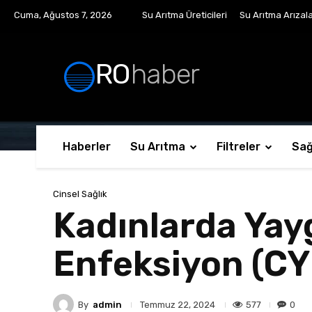
Cuma, Ağustos 7, 2026
Su Arıtma Üreticileri
Su Arıtma Arızala
RO
haber
Haberler
Su Arıtma
Filtreler
Sağ
Cinsel Sağlık
Kadınlarda Yayg
Enfeksiyon (CYB
By
admin
577
0
Temmuz 22, 2024