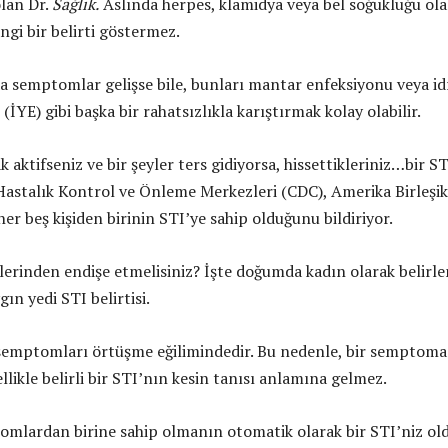
lan Dr.
Sağlık.
Aslında herpes, klamidya veya bel soğukluğu ol
ngi bir belirti göstermez.
da semptomlar gelişse bile, bunları mantar enfeksiyonu veya id
(İYE) gibi başka bir rahatsızlıkla karıştırmak kolay olabilir.
ak aktifseniz ve bir şeyler ters gidiyorsa, hissettikleriniz…bir S
r. Hastalık Kontrol ve Önleme Merkezleri (CDC), Amerika Birleşik
her beş kişiden birinin STI’ye sahip olduğunu bildiriyor.
ilerinden endişe etmelisiniz? İşte doğumda kadın olarak belirl
gın yedi STI belirtisi.
 semptomları örtüşme eğilimindedir. Bu nedenle, bir semptoma
likle belirli bir STI’nın kesin tanısı anlamına gelmez.
omlardan birine sahip olmanın otomatik olarak bir STI’niz ol