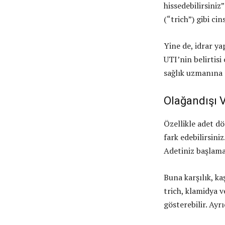
hissedebilirsini
(“trich”) gibi ci
Yine de, idrar y
UTI’nin belirtisi
sağlık uzmanına 
Olağandışı V
Özellikle adet d
fark edebilirsini
Adetiniz başlamad
Buna karşılık, kaş
trich, klamidya v
gösterebilir. Ayr