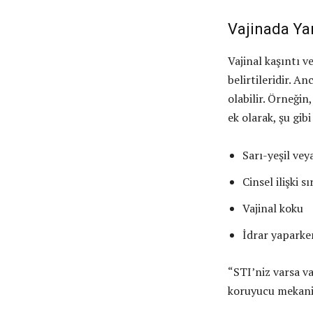
Vajinada Ya
Vajinal kaşıntı v
belirtileridir. 
olabilir. Örneğin,
ek olarak, şu gib
Sarı-yeşil veya
Cinsel ilişki 
Vajinal koku
İdrar yaparke
“STI’niz varsa va
koruyucu mekaniz