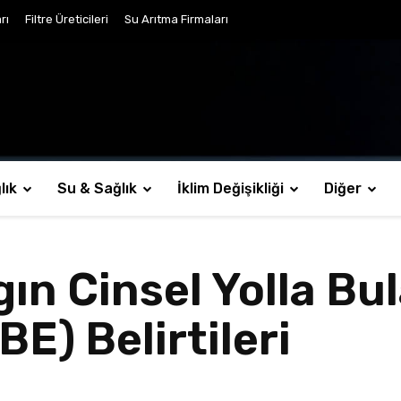
rı
Filtre Üreticileri
Su Arıtma Firmaları
lık
Su & Sağlık
İklim Değişikliği
Diğer
ın Cinsel Yolla Bu
E) Belirtileri