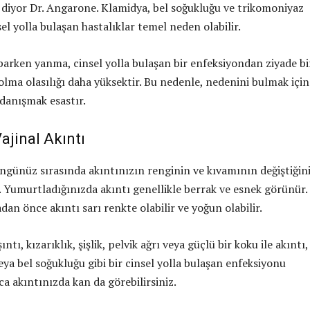
z” diyor Dr. Angarone. Klamidya, bel soğukluğu ve trikomoniyaz
nsel yolla bulaşan hastalıklar temel neden olabilir.
aparken yanma, cinsel yolla bulaşan bir enfeksiyondan ziyade bi
 olma olasılığı daha yüksektir. Bu nedenle, nedenini bulmak için
danışmak esastır.
ajinal Akıntı
öngünüz sırasında akıntınızın renginin ve kıvamının değiştiğin
z. Yumurtladığınızda akıntı genellikle berrak ve esnek görünür.
an önce akıntı sarı renkte olabilir ve yoğun olabilir.
ıntı, kızarıklık, şişlik, pelvik ağrı veya güçlü bir koku ile akıntı,
eya bel soğukluğu gibi bir cinsel yolla bulaşan enfeksiyonu
ıca akıntınızda kan da görebilirsiniz.