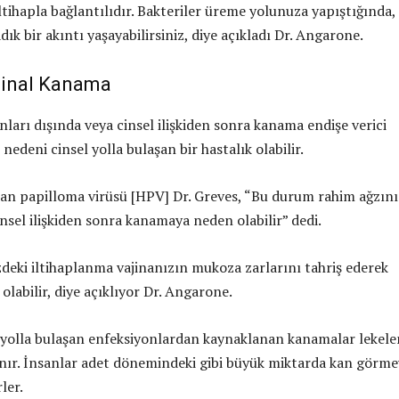
tihapla bağlantılıdır. Bakteriler üreme yolunuza yapıştığında,
adık bir akıntı yaşayabilirsiniz, diye açıkladı Dr. Angarone.
jinal Kanama
nları dışında veya cinsel ilişkiden sonra kanama endişe verici
 nedeni cinsel yolla bulaşan bir hastalık olabilir.
nsan papilloma virüsü [HPV] Dr. Greves, “Bu durum rahim ağzını
cinsel ilişkiden sonra kanamaya neden olabilir” dedi.
deki iltihaplanma vajinanızın mukoza zarlarını tahriş ederek
labilir, diye açıklıyor Dr. Angarone.
l yolla bulaşan enfeksiyonlardan kaynaklanan kanamalar lekel
nır. İnsanlar adet dönemindeki gibi büyük miktarda kan görme
ler.