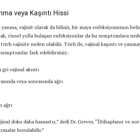
nma veya Kaşıntı Hissi
e yanma, vajinit olarak da bilinir, bir maya enfeksiyonunun beli
Ancak, cinsel yolla bulaşan enfeksiyonlar da bu semptomlara ned
 trich vajinite neden olabilir. Trich ile, vajinal kaşıntı ve yanma
i semptomlar fark edebilirsiniz:
 gri vajinal akıntı
sırasında veya sonrasında ağrı
n ağrı
jinal doku daha hassastır,” dedi Dr. Greves. “İltihaplanır ve no
malar bozulabilir.”