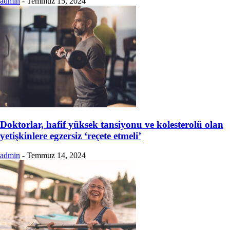
admin
-
Temmuz 15, 2024
Doktorlar, hafif yüksek tansiyonu ve kolesterolü olan
yetişkinlere egzersiz ‘reçete etmeli’
admin
-
Temmuz 14, 2024