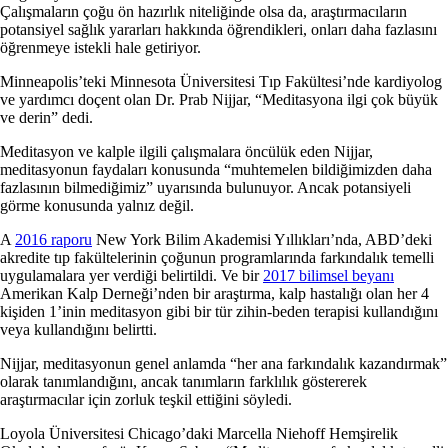
Çalışmaların çoğu ön hazırlık niteliğinde olsa da, araştırmacıların
potansiyel sağlık yararları hakkında öğrendikleri, onları daha fazlasını
öğrenmeye istekli hale getiriyor.
Minneapolis’teki Minnesota Üniversitesi Tıp Fakültesi’nde kardiyolog
ve yardımcı doçent olan Dr. Prab Nijjar, “Meditasyona ilgi çok büyük
ve derin” dedi.
Meditasyon ve kalple ilgili çalışmalara öncülük eden Nijjar,
meditasyonun faydaları konusunda “muhtemelen bildiğimizden daha
fazlasının bilmediğimiz” uyarısında bulunuyor. Ancak potansiyeli
görme konusunda yalnız değil.
A
2016 raporu
New York Bilim Akademisi Yıllıkları’nda, ABD’deki
akredite tıp fakültelerinin çoğunun programlarında farkındalık temelli
uygulamalara yer verdiği belirtildi. Ve bir
2017 bilimsel beyanı
Amerikan Kalp Derneği’nden bir araştırma, kalp hastalığı olan her 4
kişiden 1’inin meditasyon gibi bir tür zihin-beden terapisi kullandığını
veya kullandığını belirtti.
Nijjar, meditasyonun genel anlamda “her ana farkındalık kazandırmak”
olarak tanımlandığını, ancak tanımların farklılık göstererek
araştırmacılar için zorluk teşkil ettiğini söyledi.
Loyola Üniversitesi Chicago’daki Marcella Niehoff Hemşirelik