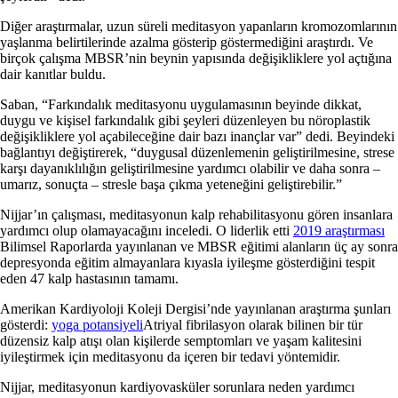
Diğer araştırmalar, uzun süreli meditasyon yapanların kromozomlarının
yaşlanma belirtilerinde azalma gösterip göstermediğini araştırdı. Ve
birçok çalışma MBSR’nin beynin yapısında değişikliklere yol açtığına
dair kanıtlar buldu.
Saban, “Farkındalık meditasyonu uygulamasının beyinde dikkat,
duygu ve kişisel farkındalık gibi şeyleri düzenleyen bu nöroplastik
değişikliklere yol açabileceğine dair bazı inançlar var” dedi. Beyindeki
bağlantıyı değiştirerek, “duygusal düzenlemenin geliştirilmesine, strese
karşı dayanıklılığın geliştirilmesine yardımcı olabilir ve daha sonra –
umarız, sonuçta – stresle başa çıkma yeteneğini geliştirebilir.”
Nijjar’ın çalışması, meditasyonun kalp rehabilitasyonu gören insanlara
yardımcı olup olamayacağını inceledi. O liderlik etti
2019 araştırması
Bilimsel Raporlarda yayınlanan ve MBSR eğitimi alanların üç ay sonra
depresyonda eğitim almayanlara kıyasla iyileşme gösterdiğini tespit
eden 47 kalp hastasının tamamı.
Amerikan Kardiyoloji Koleji Dergisi’nde yayınlanan araştırma şunları
gösterdi:
yoga potansiyeli
Atriyal fibrilasyon olarak bilinen bir tür
düzensiz kalp atışı olan kişilerde semptomları ve yaşam kalitesini
iyileştirmek için meditasyonu da içeren bir tedavi yöntemidir.
Nijjar, meditasyonun kardiyovasküler sorunlara neden yardımcı