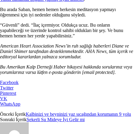
Bu arada Saban, hemen hemen herkesin meditasyon yapmayı
öğrenmesi için iyi nedenler olduğunu söyledi.
“Güvenli” dedi. “İlaç içermiyor. Oldukça ucuz. Bu onların
yapabileceği ve üzerinde kontrol sahibi oldukları bir şey. Ve bunu
hemen hemen her yerde yapabilirsiniz.”
American Heart Association News’in ruh sağlığı haberleri Diane ve
Daniel Shimer tarafından desteklenmektedir. AHA News, tüm içerik ve
editoryal kararlardan yalnızca sorumludur.
Bu Amerikan Kalp Derneği Haber hikayesi hakkında sorularınız veya
yorumlarınız varsa lütfen e-posta gönderin
[email protected]
.
Facebook
Twitter
Pinterest
VK
WhatsApp
Önceki İçerik
Kalbinizi ve beyninizi yaz sıcağından korumanın 9 yolu
Sonraki İçerik
Şekerli Su Mideye İyi Gelir mi