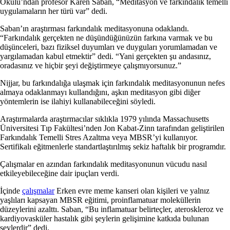
Okulu’ndan profesör Karen Saban, “Meditasyon ve farkındalık temelli
uygulamaların her türü var” dedi.
Saban’ın araştırması farkındalık meditasyonuna odaklandı.
“Farkındalık gerçekten ne düşündüğünüzün farkına varmak ve bu
düşünceleri, bazı fiziksel duyumları ve duyguları yorumlamadan ve
yargılamadan kabul etmektir” dedi. “Yani gerçekten şu andasınız,
oradasınız ve hiçbir şeyi değiştirmeye çalışmıyorsunuz.”
Nijjar, bu farkındalığa ulaşmak için farkındalık meditasyonunun nefes
almaya odaklanmayı kullandığını, aşkın meditasyon gibi diğer
yöntemlerin ise ilahiyi kullanabileceğini söyledi.
Araştırmalarda araştırmacılar sıklıkla 1979 yılında Massachusetts
Üniversitesi Tıp Fakültesi’nden Jon Kabat-Zinn tarafından geliştirilen
Farkındalık Temelli Stres Azaltma veya MBSR’yi kullanıyor.
Sertifikalı eğitmenlerle standartlaştırılmış sekiz haftalık bir programdır.
Çalışmalar en azından farkındalık meditasyonunun vücudu nasıl
etkileyebileceğine dair ipuçları verdi.
İçinde
çalışmalar
Erken evre meme kanseri olan kişileri ve yalnız
yaşlıları kapsayan MBSR eğitimi, proinflamatuar moleküllerin
düzeylerini azalttı. Saban, “Bu inflamatuar belirteçler, ateroskleroz ve
kardiyovasküler hastalık gibi şeylerin gelişimine katkıda bulunan
şeylerdir” dedi.