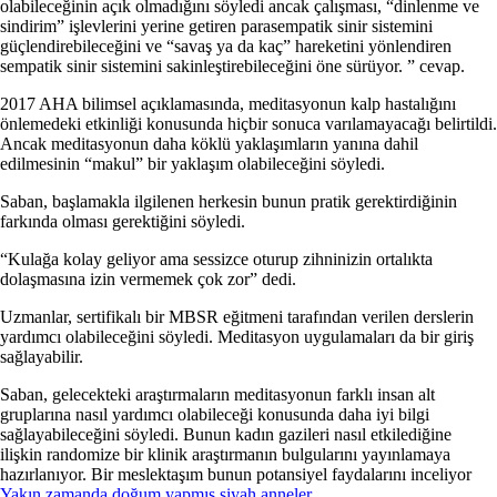
olabileceğinin açık olmadığını söyledi ancak çalışması, “dinlenme ve
sindirim” işlevlerini yerine getiren parasempatik sinir sistemini
güçlendirebileceğini ve “savaş ya da kaç” hareketini yönlendiren
sempatik sinir sistemini sakinleştirebileceğini öne sürüyor. ” cevap.
2017 AHA bilimsel açıklamasında, meditasyonun kalp hastalığını
önlemedeki etkinliği konusunda hiçbir sonuca varılamayacağı belirtildi.
Ancak meditasyonun daha köklü yaklaşımların yanına dahil
edilmesinin “makul” bir yaklaşım olabileceğini söyledi.
Saban, başlamakla ilgilenen herkesin bunun pratik gerektirdiğinin
farkında olması gerektiğini söyledi.
“Kulağa kolay geliyor ama sessizce oturup zihninizin ortalıkta
dolaşmasına izin vermemek çok zor” dedi.
Uzmanlar, sertifikalı bir MBSR eğitmeni tarafından verilen derslerin
yardımcı olabileceğini söyledi. Meditasyon uygulamaları da bir giriş
sağlayabilir.
Saban, gelecekteki araştırmaların meditasyonun farklı insan alt
gruplarına nasıl yardımcı olabileceği konusunda daha iyi bilgi
sağlayabileceğini söyledi. Bunun kadın gazileri nasıl etkilediğine
ilişkin randomize bir klinik araştırmanın bulgularını yayınlamaya
hazırlanıyor. Bir meslektaşım bunun potansiyel faydalarını inceliyor
Yakın zamanda doğum yapmış siyah anneler
.