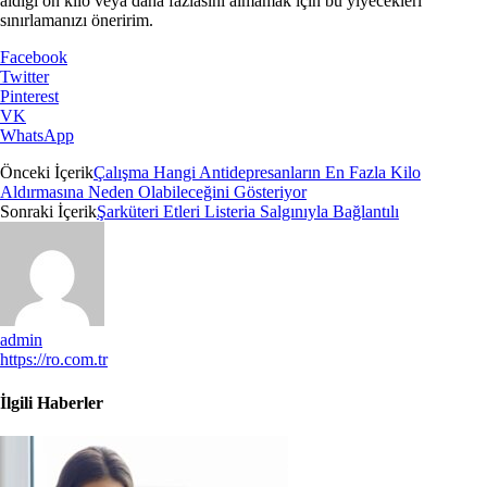
aldığı on kilo veya daha fazlasını almamak için bu yiyecekleri
sınırlamanızı öneririm.
Facebook
Twitter
Pinterest
VK
WhatsApp
Önceki İçerik
Çalışma Hangi Antidepresanların En Fazla Kilo
Aldırmasına Neden Olabileceğini Gösteriyor
Sonraki İçerik
Şarküteri Etleri Listeria Salgınıyla Bağlantılı
admin
https://ro.com.tr
İlgili Haberler