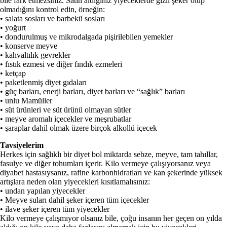
bile fark etmezsiniz. Satın aldığınız yiyeceklerde gizli şeker olup
olmadığını kontrol edin, örneğin:
• salata sosları ve barbekü sosları
• yoğurt
• dondurulmuş ve mikrodalgada pişirilebilen yemekler
• konserve meyve
• kahvaltılık gevrekler
• fıstık ezmesi ve diğer fındık ezmeleri
• ketçap
• paketlenmiş diyet gıdaları
• güç barları, enerji barları, diyet barları ve “sağlık” barları
• unlu Mamüller
• süt ürünleri ve süt ürünü olmayan sütler
• meyve aromalı içecekler ve meşrubatlar
• şaraplar dahil olmak üzere birçok alkollü içecek
Tavsiyelerim
Herkes için sağlıklı bir diyet bol miktarda sebze, meyve, tam tahıllar,
fasulye ve diğer tohumları içerir. Kilo vermeye çalışıyorsanız veya
diyabet hastasıysanız, rafine karbonhidratları ve kan şekerinde yüksek
artışlara neden olan yiyecekleri kısıtlamalısınız:
• undan yapılan yiyecekler
• Meyve suları dahil şeker içeren tüm içecekler
• ilave şeker içeren tüm yiyecekler
Kilo vermeye çalışmıyor olsanız bile, çoğu insanın her geçen on yılda