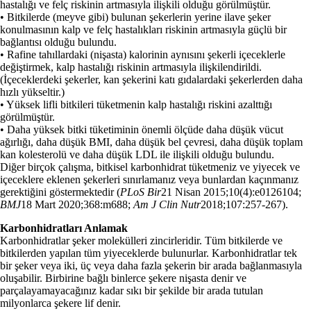
hastalığı ve felç riskinin artmasıyla ilişkili olduğu görülmüştür.
• Bitkilerde (meyve gibi) bulunan şekerlerin yerine ilave şeker
konulmasının kalp ve felç hastalıkları riskinin artmasıyla güçlü bir
bağlantısı olduğu bulundu.
• Rafine tahıllardaki (nişasta) kalorinin aynısını şekerli içeceklerle
değiştirmek, kalp hastalığı riskinin artmasıyla ilişkilendirildi.
(İçeceklerdeki şekerler, kan şekerini katı gıdalardaki şekerlerden daha
hızlı yükseltir.)
• Yüksek lifli bitkileri tüketmenin kalp hastalığı riskini azalttığı
görülmüştür.
• Daha yüksek bitki tüketiminin önemli ölçüde daha düşük vücut
ağırlığı, daha düşük BMI, daha düşük bel çevresi, daha düşük toplam
kan kolesterolü ve daha düşük LDL ile ilişkili olduğu bulundu.
Diğer birçok çalışma, bitkisel karbonhidrat tüketmeniz ve yiyecek ve
içeceklere eklenen şekerleri sınırlamanız veya bunlardan kaçınmanız
gerektiğini göstermektedir (
PLoS Bir
21 Nisan 2015;10(4):e0126104;
BMJ
18 Mart 2020;368:m688;
Am J Clin Nutr
2018;107:257-267).
Karbonhidratları Anlamak
Karbonhidratlar şeker molekülleri zincirleridir. Tüm bitkilerde ve
bitkilerden yapılan tüm yiyeceklerde bulunurlar. Karbonhidratlar tek
bir şeker veya iki, üç veya daha fazla şekerin bir arada bağlanmasıyla
oluşabilir. Birbirine bağlı binlerce şekere nişasta denir ve
parçalayamayacağınız kadar sıkı bir şekilde bir arada tutulan
milyonlarca şekere lif denir.