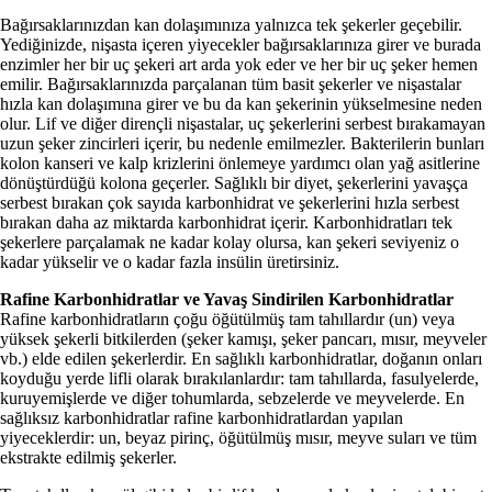
Bağırsaklarınızdan kan dolaşımınıza yalnızca tek şekerler geçebilir.
Yediğinizde, nişasta içeren yiyecekler bağırsaklarınıza girer ve burada
enzimler her bir uç şekeri art arda yok eder ve her bir uç şeker hemen
emilir. Bağırsaklarınızda parçalanan tüm basit şekerler ve nişastalar
hızla kan dolaşımına girer ve bu da kan şekerinin yükselmesine neden
olur. Lif ve diğer dirençli nişastalar, uç şekerlerini serbest bırakamayan
uzun şeker zincirleri içerir, bu nedenle emilmezler. Bakterilerin bunları
kolon kanseri ve kalp krizlerini önlemeye yardımcı olan yağ asitlerine
dönüştürdüğü kolona geçerler. Sağlıklı bir diyet, şekerlerini yavaşça
serbest bırakan çok sayıda karbonhidrat ve şekerlerini hızla serbest
bırakan daha az miktarda karbonhidrat içerir. Karbonhidratları tek
şekerlere parçalamak ne kadar kolay olursa, kan şekeri seviyeniz o
kadar yükselir ve o kadar fazla insülin üretirsiniz.
Rafine Karbonhidratlar ve Yavaş Sindirilen Karbonhidratlar
Rafine karbonhidratların çoğu öğütülmüş tam tahıllardır (un) veya
yüksek şekerli bitkilerden (şeker kamışı, şeker pancarı, mısır, meyveler
vb.) elde edilen şekerlerdir. En sağlıklı karbonhidratlar, doğanın onları
koyduğu yerde lifli olarak bırakılanlardır: tam tahıllarda, fasulyelerde,
kuruyemişlerde ve diğer tohumlarda, sebzelerde ve meyvelerde. En
sağlıksız karbonhidratlar rafine karbonhidratlardan yapılan
yiyeceklerdir: un, beyaz pirinç, öğütülmüş mısır, meyve suları ve tüm
ekstrakte edilmiş şekerler.