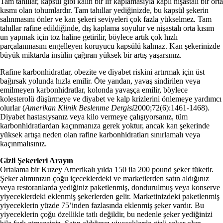
Tam tahıllar, kapsül gibi kalın bir lif kaplamasıyla kaplı nişastalı bir orta
kısmı olan tohumlardır. Tam tahıllar yediğinizde, bu kapsül şekerin
salınmasını önler ve kan şekeri seviyeleri çok fazla yükselmez. Tam
tahıllar rafine edildiğinde, dış kaplama soyulur ve nişastalı orta kısım
un yapmak için toz haline getirilir, böylece artık çok hızlı
parçalanmasını engelleyen koruyucu kapsülü kalmaz. Kan şekerinizde
büyük miktarda insülin çağıran yüksek bir artış yaşarsınız.
Rafine karbonhidratlar, obezite ve diyabet riskini artırmak için üst
bağırsak yolunda hızla emilir. Öte yandan, yavaş sindirilen veya
emilmeyen karbonhidratlar, kolonda yavaşça emilir, böylece
kolesterolü düşürmeye ve diyabet ve kalp krizlerini önlemeye yardımcı
olurlar (
Amerikan Klinik Beslenme Dergisi
2000;72(6):1461-1468).
Diyabet hastasıysanız veya kilo vermeye çalışıyorsanız, tüm
karbonhidratlardan kaçınmanıza gerek yoktur, ancak kan şekerinde
yüksek artışa neden olan rafine karbonhidratları sınırlamalı veya
kaçınmalısınız.
Gizli Şekerleri Arayın
Ortalama bir Kuzey Amerikalı yılda 150 ila 200 pound şeker tüketir.
Şeker alımınızın çoğu içeceklerdeki ve marketlerden satın aldığınız
veya restoranlarda yediğiniz paketlenmiş, dondurulmuş veya konserve
yiyeceklerdeki eklenmiş şekerlerden gelir. Marketinizdeki paketlenmiş
yiyeceklerin yüzde 75’inden fazlasında eklenmiş şeker vardır. Bu
yiyeceklerin çoğu özellikle tatlı değildir, bu nedenle şeker yediğinizi