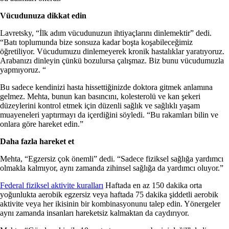
Vücudunuza dikkat edin
Lavretsky, “İlk adım vücudunuzun ihtiyaçlarını dinlemektir” dedi.
“Batı toplumunda bize sonsuza kadar boşta koşabileceğimiz
öğretiliyor. Vücudumuzu dinlemeyerek kronik hastalıklar yaratıyoruz.
Arabanızı dinleyin çünkü bozulursa çalışmaz. Biz bunu vücudumuzla
yapmıyoruz. “
Bu sadece kendinizi hasta hissettiğinizde doktora gitmek anlamına
gelmez. Mehta, bunun kan basıncını, kolesterolü ve kan şekeri
düzeylerini kontrol etmek için düzenli sağlık ve sağlıklı yaşam
muayeneleri yaptırmayı da içerdiğini söyledi. “Bu rakamları bilin ve
onlara göre hareket edin.”
Daha fazla hareket et
Mehta, “Egzersiz çok önemli” dedi. “Sadece fiziksel sağlığa yardımcı
olmakla kalmıyor, aynı zamanda zihinsel sağlığa da yardımcı oluyor.”
Federal fiziksel aktivite kuralları
Haftada en az 150 dakika orta
yoğunlukta aerobik egzersiz veya haftada 75 dakika şiddetli aerobik
aktivite veya her ikisinin bir kombinasyonunu talep edin. Yönergeler
aynı zamanda insanları hareketsiz kalmaktan da caydırıyor.