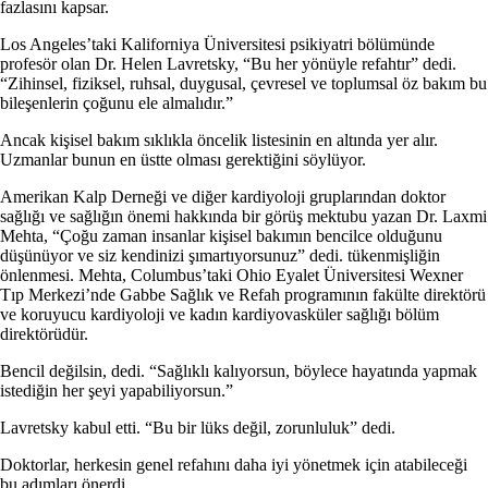
fazlasını kapsar.
Los Angeles’taki Kaliforniya Üniversitesi psikiyatri bölümünde
profesör olan Dr. Helen Lavretsky, “Bu her yönüyle refahtır” dedi.
“Zihinsel, fiziksel, ruhsal, duygusal, çevresel ve toplumsal öz bakım bu
bileşenlerin çoğunu ele almalıdır.”
Ancak kişisel bakım sıklıkla öncelik listesinin en altında yer alır.
Uzmanlar bunun en üstte olması gerektiğini söylüyor.
Amerikan Kalp Derneği ve diğer kardiyoloji gruplarından doktor
sağlığı ve sağlığın önemi hakkında bir görüş mektubu yazan Dr. Laxmi
Mehta, “Çoğu zaman insanlar kişisel bakımın bencilce olduğunu
düşünüyor ve siz kendinizi şımartıyorsunuz” dedi. tükenmişliğin
önlenmesi. Mehta, Columbus’taki Ohio Eyalet Üniversitesi Wexner
Tıp Merkezi’nde Gabbe Sağlık ve Refah programının fakülte direktörü
ve koruyucu kardiyoloji ve kadın kardiyovasküler sağlığı bölüm
direktörüdür.
Bencil değilsin, dedi. “Sağlıklı kalıyorsun, böylece hayatında yapmak
istediğin her şeyi yapabiliyorsun.”
Lavretsky kabul etti. “Bu bir lüks değil, zorunluluk” dedi.
Doktorlar, herkesin genel refahını daha iyi yönetmek için atabileceği
bu adımları önerdi.