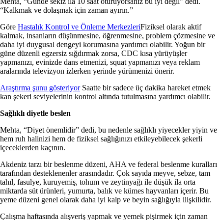
Mehta, “Günde sekiz ila 10 saat oturuyorsanız bu iyi değil” dedi.
“Kalkmak ve dolaşmak için zaman ayırın.”
Göre
Hastalık Kontrol ve Önleme Merkezleri
Fiziksel olarak aktif
kalmak, insanların düşünmesine, öğrenmesine, problem çözmesine ve
daha iyi duygusal dengeyi korumasına yardımcı olabilir. Yoğun bir
güne düzenli egzersiz sığdırmak zorsa, CDC kısa yürüyüşler
yapmanızı, evinizde dans etmenizi, squat yapmanızı veya reklam
aralarında televizyon izlerken yerinde yürümenizi önerir.
Araştırma şunu gösteriyor
Saatte bir sadece üç dakika hareket etmek
kan şekeri seviyelerinin kontrol altında tutulmasına yardımcı olabilir.
Sağlıklı diyetle beslen
Mehta, “Diyet önemlidir” dedi, bu nedenle sağlıklı yiyecekler yiyin ve
hem ruh halinizi hem de fiziksel sağlığınızı etkileyebilecek şekerli
içeceklerden kaçının.
Akdeniz tarzı bir beslenme düzeni, AHA ve federal beslenme kuralları
tarafından desteklenenler arasındadır. Çok sayıda meyve, sebze, tam
tahıl, fasulye, kuruyemiş, tohum ve zeytinyağı ile düşük ila orta
miktarda süt ürünleri, yumurta, balık ve kümes hayvanları içerir. Bu
yeme düzeni genel olarak daha iyi kalp ve beyin sağlığıyla ilişkilidir.
Çalışma haftasında alışveriş yapmak ve yemek pişirmek için zaman