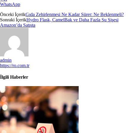
WhatsApp
Önceki İçerik
Gıda Zehirlenmesi Ne Kadar Sürer: Ne Beklenmeli?
Sonraki İçerik
Hydro Flask, CamelBak ve Daha Fazla Su Şişesi
Amazon’da Satışta
admin
https://ro.com.tr
İlgili Haberler