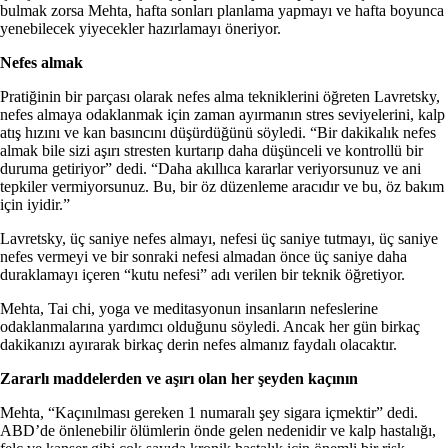
bulmak zorsa Mehta, hafta sonları planlama yapmayı ve hafta boyunca
yenebilecek yiyecekler hazırlamayı öneriyor.
Nefes almak
Pratiğinin bir parçası olarak nefes alma tekniklerini öğreten Lavretsky,
nefes almaya odaklanmak için zaman ayırmanın stres seviyelerini, kalp
atış hızını ve kan basıncını düşürdüğünü söyledi. “Bir dakikalık nefes
almak bile sizi aşırı stresten kurtarıp daha düşünceli ve kontrollü bir
duruma getiriyor” dedi. “Daha akıllıca kararlar veriyorsunuz ve ani
tepkiler vermiyorsunuz. Bu, bir öz düzenleme aracıdır ve bu, öz bakım
için iyidir.”
Lavretsky, üç saniye nefes almayı, nefesi üç saniye tutmayı, üç saniye
nefes vermeyi ve bir sonraki nefesi almadan önce üç saniye daha
duraklamayı içeren “kutu nefesi” adı verilen bir teknik öğretiyor.
Mehta, Tai chi, yoga ve meditasyonun insanların nefeslerine
odaklanmalarına yardımcı olduğunu söyledi. Ancak her gün birkaç
dakikanızı ayırarak birkaç derin nefes almanız faydalı olacaktır.
Zararlı maddelerden ve aşırı olan her şeyden kaçının
Mehta, “Kaçınılması gereken 1 numaralı şey sigara içmektir” dedi.
ABD’de önlenebilir ölümlerin önde gelen nedenidir ve kalp hastalığı,