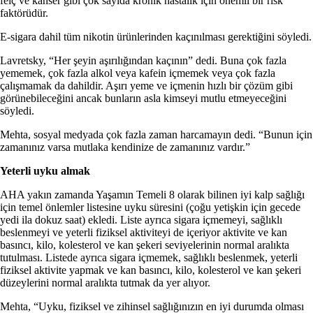
felç ve kanser gibi çok sayıda kronik hastalık için önemli bir risk
faktörüdür.
E-sigara dahil tüm nikotin ürünlerinden kaçınılması gerektiğini söyledi.
Lavretsky, “Her şeyin aşırılığından kaçının” dedi. Buna çok fazla
yememek, çok fazla alkol veya kafein içmemek veya çok fazla
çalışmamak da dahildir. Aşırı yeme ve içmenin hızlı bir çözüm gibi
görünebileceğini ancak bunların asla kimseyi mutlu etmeyeceğini
söyledi.
Mehta, sosyal medyada çok fazla zaman harcamayın dedi. “Bunun için
zamanınız varsa mutlaka kendinize de zamanınız vardır.”
Yeterli uyku almak
AHA yakın zamanda Yaşamın Temeli 8 olarak bilinen iyi kalp sağlığı
için temel önlemler listesine uyku süresini (çoğu yetişkin için gecede
yedi ila dokuz saat) ekledi. Liste ayrıca sigara içmemeyi, sağlıklı
beslenmeyi ve yeterli fiziksel aktiviteyi de içeriyor aktivite ve kan
basıncı, kilo, kolesterol ve kan şekeri seviyelerinin normal aralıkta
tutulması. Listede ayrıca sigara içmemek, sağlıklı beslenmek, yeterli
fiziksel aktivite yapmak ve kan basıncı, kilo, kolesterol ve kan şekeri
düzeylerini normal aralıkta tutmak da yer alıyor.
Mehta, “Uyku, fiziksel ve zihinsel sağlığınızın en iyi durumda olması