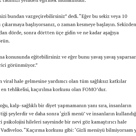
k tadınızı yeniden eğitmek mümkündür.
zi bundan vazgeçirebilirsiniz” dedi. “Eğer bu sekiz veya 10
çıkarmaya başlıyorsanız, o zaman kesmeye başlayın. Sekizde
ıdan dörde, sonra dörtten üçe gidin ve ne kadar aşağıya
örün.
ma konusunda eğitebilirsiniz ve eğer bunu yavaş yavaş yaparsan
erici görünmüyor.”
in viral hale gelmesine yardımcı olan tüm sağlıksız katkılar
 en tehlikelisi, kaçırılma korkusu olan FOMO’dur.
oğu, kalp-sağlıklı bir diyet yapmamanın yanı sıra, insanların
tiği şeylerdir ve daha sonra ‘gizli menü’ ve insanların kullandığ
i psikolojisi hileleri sayesinde bir nevi göz kamaştırıcı hale
edi Vadiveloo. “Kaçırma korkusu gibi: ‘Gizli menüyü bilmiyorsam 