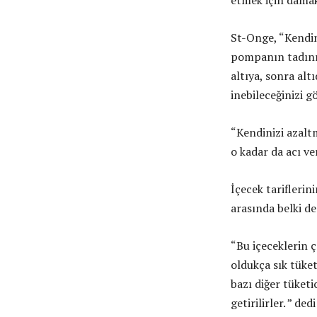
etmek için dama
St-Onge, “Kendini
pompanın tadını 
altıya, sonra alt
inebileceğinizi g
“Kendinizi azalt
o kadar da acı v
İçecek tariflerin
arasında belki de
“Bu içeceklerin ç
oldukça sık tüket
bazı diğer tüketic
getirilirler. ” d