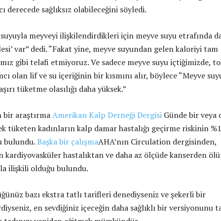
ı derecede sağlıksız olabileceğini söyledi.
suyuyla meyveyi ilişkilendirdikleri için meyve suyu etrafında d
alesi’ var” dedi. “Fakat yine, meyve suyundan gelen kaloriyi tam
mız gibi telafi etmiyoruz. Ve sadece meyve suyu içtiğimizde, to
ı olan lif ve su içeriğinin bir kısmını alır, böylece “Meyve suy
aşırı tüketme olasılığı daha yüksek.”
n bir araştırma
Amerikan Kalp Derneği Dergisi
Günde bir veya 
cek tüketen kadınların kalp damar hastalığı geçirme riskinin %
u bulundu.
Başka bir çalışma
AHA’nın Circulation dergisinden,
rin kardiyovasküler hastalıktan ve daha az ölçüde kanserden öl
la ilişkili olduğu bulundu.
ünüz bazı ekstra tatlı tarifleri denediyseniz ve şekerli bir
irdiyseniz, en sevdiğiniz içeceğin daha sağlıklı bir versiyonunu t