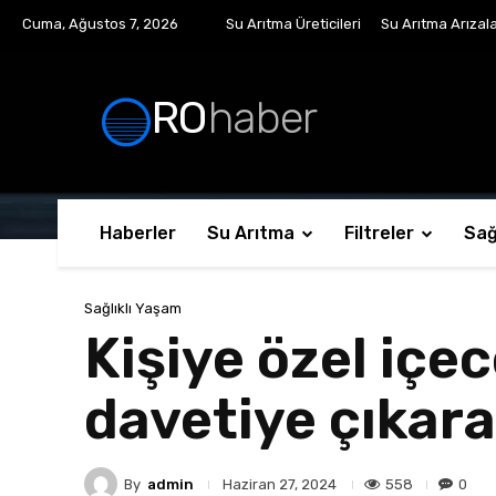
Cuma, Ağustos 7, 2026
Su Arıtma Üreticileri
Su Arıtma Arızala
RO
haber
Haberler
Su Arıtma
Filtreler
Sağ
Sağlıklı Yaşam
Kişiye özel içec
davetiye çıkara
By
admin
558
0
Haziran 27, 2024