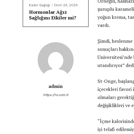
Örneğin, halihaz
Kadın Sağlığı
Ekim 24, 2024
şuruplu karamelin
Hormonlar Ağız
yoğun krema, tar
Sağlığını Etkiler mi?
vardı.
Şimdi, beslenme
sonuçları hakkın
Üniversitesi’nde
utandırıyor” dedi
St-Onge, başlangı
admin
içecekleri favor
https://ro.com.tr
olmaları gerektiğ
değişiklikleri ve
“İçme kalorisinde
iyi telafi edilem