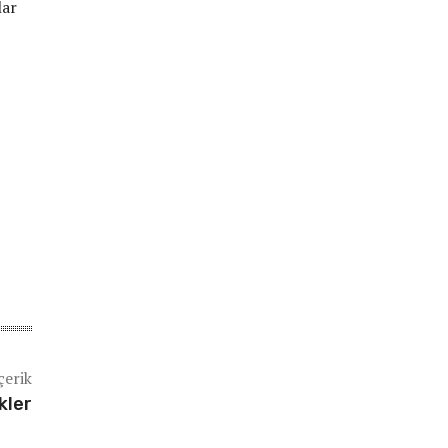
lar
çerik
kler