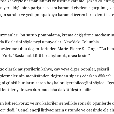
ırda kahveyle harmanlanmış ve üstüne karamel şekeri eklenmi
 yer aldığı bir siparişte, ekstra karamel çiseleme, çırpılmış ve
çın şurubu ve yedi pompa koyu karamel içeren bir eklenti liste
 uzmanları, bu şurup pompalama, krema değiştirme modasını
da fikirlerini söylemeyi umuyorlar: New’deki Columbia
 beslenme tıbbı doçentlerinden Marie-Pierre St-Onge, “Bu ben
. York. “Başlamak kötü bir alışkanlık, orası kesin.”
ç ​​olarak müşterilerin kahve, çay veya diğer popüler, şekerli
i işletmelerinin menüsünden doğrudan sipariş ederken dikkatli
ini çünkü bunların zaten boş kalori içerebileceğini söyledi. İçe
 eklentiler yalnızca durumu daha da kötüleştirebilir.
n bahsediyoruz ve sıvı kaloriler genellikle sonraki öğünlerde 
iyor” dedi. “Genel enerji ihtiyacınızın üstünde ve ötesinde ele a