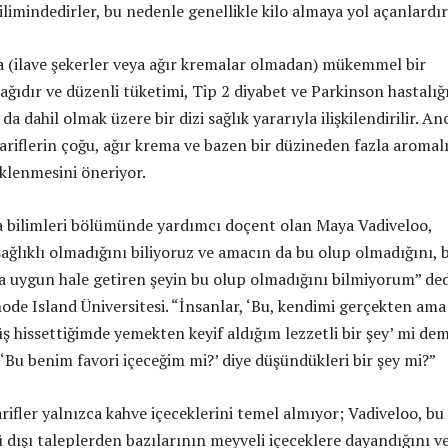
ilimindedirler, bu nedenle genellikle kilo almaya yol açanlardır
a (ilave şekerler veya ağır kremalar olmadan) mükemmel bir
ğıdır ve düzenli tüketimi, Tip 2 diyabet ve Parkinson hastalığ
da dahil olmak üzere bir dizi sağlık yararıyla ilişkilendirilir. An
tariflerin çoğu, ağır krema ve bazen bir düzineden fazla aromal
klenmesini öneriyor.
 bilimleri bölümünde yardımcı doçent olan Maya Vadiveloo,
ağlıklı olmadığını biliyoruz ve amacın da bu olup olmadığını, 
a uygun hale getiren şeyin bu olup olmadığını bilmiyorum” ded
ode Island Üniversitesi. “İnsanlar, ‘Bu, kendimi gerçekten ama
 hissettiğimde yemekten keyif aldığım lezzetli bir şey’ mi de
 ‘Bu benim favori içeceğim mi?’ diye düşündükleri bir şey mi?”
ifler yalnızca kahve içeceklerini temel almıyor; Vadiveloo, bu
dışı taleplerden bazılarının meyveli içeceklere dayandığını v