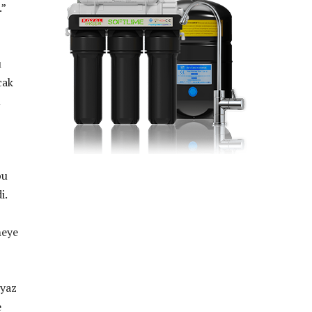
.”
ı
cak
ı
bu
i.
meye
 yaz
e