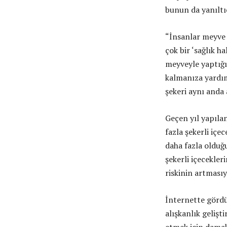
bunun da yanıltıc
“İnsanlar meyve 
çok bir ‘sağlık h
meyveyle yaptığı
kalmanıza yardımc
şekeri aynı anda 
Geçen yıl yapıla
fazla şekerli içe
daha fazla olduğ
şekerli içecekle
riskinin artmasıy
İnternette gördüğ
alışkanlık gelişt