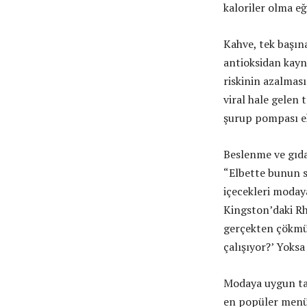
kaloriler olma eğ
Kahve, tek başın
antioksidan kayna
riskinin azalması 
viral hale gelen 
şurup pompası e
Beslenme ve gıda
“Elbette bunun s
içecekleri moday
Kingston’daki Rh
gerçekten çökmüş
çalışıyor?’ Yoksa
Modaya uygun tar
en popüler menü 