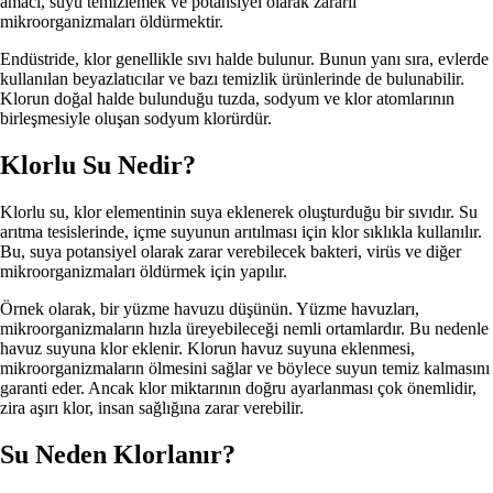
amacı, suyu temizlemek ve potansiyel olarak zararlı
mikroorganizmaları öldürmektir.
Endüstride, klor genellikle sıvı halde bulunur. Bunun yanı sıra, evlerde
kullanılan beyazlatıcılar ve bazı temizlik ürünlerinde de bulunabilir.
Klorun doğal halde bulunduğu tuzda, sodyum ve klor atomlarının
birleşmesiyle oluşan sodyum klorürdür.
Klorlu Su Nedir?
Klorlu su, klor elementinin suya eklenerek oluşturduğu bir sıvıdır. Su
arıtma tesislerinde, içme suyunun arıtılması için klor sıklıkla kullanılır.
Bu, suya potansiyel olarak zarar verebilecek bakteri, virüs ve diğer
mikroorganizmaları öldürmek için yapılır.
Örnek olarak, bir yüzme havuzu düşünün. Yüzme havuzları,
mikroorganizmaların hızla üreyebileceği nemli ortamlardır. Bu nedenle
havuz suyuna klor eklenir. Klorun havuz suyuna eklenmesi,
mikroorganizmaların ölmesini sağlar ve böylece suyun temiz kalmasını
garanti eder. Ancak klor miktarının doğru ayarlanması çok önemlidir,
zira aşırı klor, insan sağlığına zarar verebilir.
Su Neden Klorlanır?