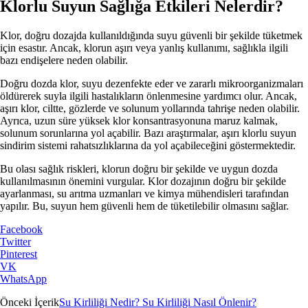
Klorlu Suyun Sağlığa Etkileri Nelerdir?
Klor, doğru dozajda kullanıldığında suyu güvenli bir şekilde tüketmek
için esastır. Ancak, klorun aşırı veya yanlış kullanımı, sağlıkla ilgili
bazı endişelere neden olabilir.
Doğru dozda klor, suyu dezenfekte eder ve zararlı mikroorganizmaları
öldürerek suyla ilgili hastalıkların önlenmesine yardımcı olur. Ancak,
aşırı klor, ciltte, gözlerde ve solunum yollarında tahrişe neden olabilir.
Ayrıca, uzun süre yüksek klor konsantrasyonuna maruz kalmak,
solunum sorunlarına yol açabilir. Bazı araştırmalar, aşırı klorlu suyun
sindirim sistemi rahatsızlıklarına da yol açabileceğini göstermektedir.
Bu olası sağlık riskleri, klorun doğru bir şekilde ve uygun dozda
kullanılmasının önemini vurgular. Klor dozajının doğru bir şekilde
ayarlanması, su arıtma uzmanları ve kimya mühendisleri tarafından
yapılır. Bu, suyun hem güvenli hem de tüketilebilir olmasını sağlar.
Facebook
Twitter
Pinterest
VK
WhatsApp
Önceki İçerik
Su Kirliliği Nedir? Su Kirliliği Nasıl Önlenir?