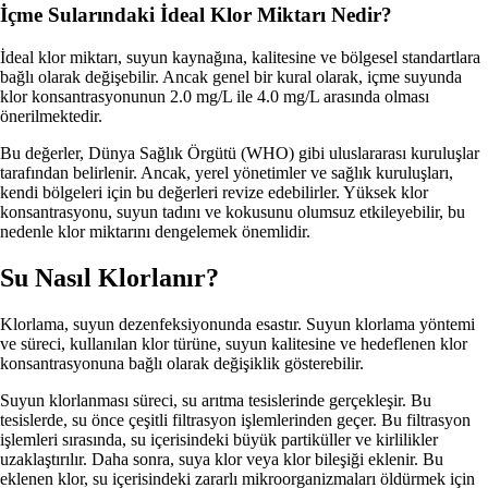
İçme Sularındaki İdeal Klor Miktarı Nedir?
İdeal klor miktarı, suyun kaynağına, kalitesine ve bölgesel standartlara
bağlı olarak değişebilir. Ancak genel bir kural olarak, içme suyunda
klor konsantrasyonunun 2.0 mg/L ile 4.0 mg/L arasında olması
önerilmektedir.
Bu değerler, Dünya Sağlık Örgütü (WHO) gibi uluslararası kuruluşlar
tarafından belirlenir. Ancak, yerel yönetimler ve sağlık kuruluşları,
kendi bölgeleri için bu değerleri revize edebilirler. Yüksek klor
konsantrasyonu, suyun tadını ve kokusunu olumsuz etkileyebilir, bu
nedenle klor miktarını dengelemek önemlidir.
Su Nasıl Klorlanır?
Klorlama, suyun dezenfeksiyonunda esastır. Suyun klorlama yöntemi
ve süreci, kullanılan klor türüne, suyun kalitesine ve hedeflenen klor
konsantrasyonuna bağlı olarak değişiklik gösterebilir.
Suyun klorlanması süreci, su arıtma tesislerinde gerçekleşir. Bu
tesislerde, su önce çeşitli filtrasyon işlemlerinden geçer. Bu filtrasyon
işlemleri sırasında, su içerisindeki büyük partiküller ve kirlilikler
uzaklaştırılır. Daha sonra, suya klor veya klor bileşiği eklenir. Bu
eklenen klor, su içerisindeki zararlı mikroorganizmaları öldürmek için