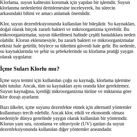
Klorlama, suyun kalitesini korumak için yapılan bir işlemdir. Suyun
klorlanma nedenlerini derinlemesine inceleyerek, bu sürecin
arkasındaki bilimi ve amacı anlamak önemlidir.
Klor, suyun dezenfeksiyonunda kullanılan bir bileşiktir. Su kaynakları,
doğal olarak birçok zararlı bakteri ve mikroorganizma içerebilir. Bu
mikroorganizmalar, suyun tüketilmesi halinde çeşitli hastalıklara neden
olabilir. Klorun eklenmesiyle, bu zararlı bakteri ve mikroorganizmalar
etkisiz hale getirilir, böylece su tüketimi güvenli hale gelir. Bu nedenle,
su kaynaklarında ve şehir su şebekelerinde su klorlama pratiği yaygın
olarak uygulanır.
İçme Suları Klorlu mu?
İçme suyu temini için kullanılan çoğu su kaynağı, klorlama işlemine
tabi tutulur. Ancak, tüm su kaynakları aynı oranda klor gerektirmez.
Suyun kaynağına, içerdiği mikroorganizma türüne ve miktarına göre
klor dozajı ayarlanır.
Bazı ülkeler, içme suyunu dezenfekte etmek için alternatif yöntemler
kullanmayı tercih edebilir. Ancak klor, etkili ve ekonomik olması
nedeniyle dünya genelinde yaygın olarak kullanılan bir yöntemdir.
Klorun yanı sıra, ozonlama ve ultraviyole (UV) ışınları da suyun
dezenfeksiyonunda kullanılan diğer yöntemler arasındadır.