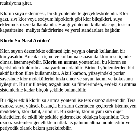
reaksiyona girer.
Klorun suya eklenmesi, farklı yöntemlerle gerçekleştirilebilir. Klor
gazı, sıvı klor veya sodyum hipoklorit gibi klor bileşikleri, suya
eklenmek üzere kullanılabilir. Hangi yöntemin kullanılacağı, tesisin
kapasitesine, maliyet faktörlerine ve yerel standartlara bağlıdır.
Klorlu Su Nasıl Arıtılır?
Klor, suyun dezenfekte edilmesi için yaygın olarak kullanılan bir
kimyasaldır. Ancak su içme ve kullanma esnasında klorun su içinde
olması istenmeyebilir.
Klorlu su arıtma
yöntemleri, bu klorun su
içerisinden kaldırılmasına yardımcı olabilir. Birincil yöntemlerden biri
aktif karbon filtre kullanmaktır. Aktif karbon, yüzeyindeki porlar
sayesinde klor moleküllerini hızla emer ve suyun tadını ve kokusunu
iyileştirir. Bu tür filtreler, tezgah üstü su filtrelerinden, evdeki su arıtma
sistemlerine kadar birçok şekilde bulunabilir.
Bir diğer etkili klorlu su arıtma yöntemi ise ters ozmoz sistemidir. Ters
ozmoz, suyu yüksek basınçla bir zarın üzerinden geçirerek istenmeyen
maddeleri, klor dahil, arındırır. Bu sistem, klorun yanı sıra diğer
kirleticileri de etkili bir şekilde gidermekte oldukça başarılıdır. Ters
ozmoz sistemleri genellikle mutfak tezgahının altına monte edilir ve
periyodik olarak bakım gerektirebilir.