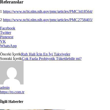
Referanslar
1
https://www.ncbi.nlm.nih.gov/pmc/articles/PMC3418564/
2
https://www.ncbi.nlm.nih.gov/pmc/articles/PMC2758403/
Facebook
Twitter
Pinterest
VK
WhatsApp
Önceki İçerik
Ruh Hali İçin En İyi Takviyeler
Sonraki İçerik
Çok Fazla Probiyotik Tüketilebilir mi?
admin
https://ro.com.tr
İlgili Haberler