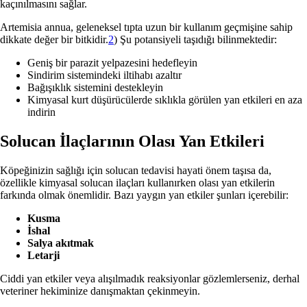
kaçınılmasını sağlar.
Artemisia annua, geleneksel tıpta uzun bir kullanım geçmişine sahip
dikkate değer bir bitkidir.
2
) Şu potansiyeli taşıdığı bilinmektedir:
Geniş bir parazit yelpazesini hedefleyin
Sindirim sistemindeki iltihabı azaltır
Bağışıklık sistemini destekleyin
Kimyasal kurt düşürücülerde sıklıkla görülen yan etkileri en aza
indirin
Solucan İlaçlarının Olası Yan Etkileri
Köpeğinizin sağlığı için solucan tedavisi hayati önem taşısa da,
özellikle kimyasal solucan ilaçları kullanırken olası yan etkilerin
farkında olmak önemlidir. Bazı yaygın yan etkiler şunları içerebilir:
Kusma
İshal
Salya akıtmak
Letarji
Ciddi yan etkiler veya alışılmadık reaksiyonlar gözlemlerseniz, derhal
veteriner hekiminize danışmaktan çekinmeyin.