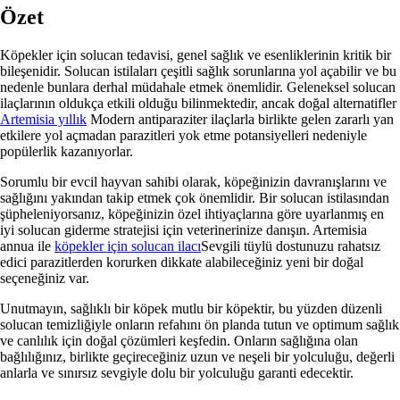
Özet
Köpekler için solucan tedavisi, genel sağlık ve esenliklerinin kritik bir
bileşenidir. Solucan istilaları çeşitli sağlık sorunlarına yol açabilir ve bu
nedenle bunlara derhal müdahale etmek önemlidir. Geleneksel solucan
ilaçlarının oldukça etkili olduğu bilinmektedir, ancak doğal alternatifler
Artemisia yıllık
Modern antiparaziter ilaçlarla birlikte gelen zararlı yan
etkilere yol açmadan parazitleri yok etme potansiyelleri nedeniyle
popülerlik kazanıyorlar.
Sorumlu bir evcil hayvan sahibi olarak, köpeğinizin davranışlarını ve
sağlığını yakından takip etmek çok önemlidir. Bir solucan istilasından
şüpheleniyorsanız, köpeğinizin özel ihtiyaçlarına göre uyarlanmış en
iyi solucan giderme stratejisi için veterinerinize danışın. Artemisia
annua ile
köpekler için solucan ilacı
Sevgili tüylü dostunuzu rahatsız
edici parazitlerden korurken dikkate alabileceğiniz yeni bir doğal
seçeneğiniz var.
Unutmayın, sağlıklı bir köpek mutlu bir köpektir, bu yüzden düzenli
solucan temizliğiyle onların refahını ön planda tutun ve optimum sağlık
ve canlılık için doğal çözümleri keşfedin. Onların sağlığına olan
bağlılığınız, birlikte geçireceğiniz uzun ve neşeli bir yolculuğu, değerli
anlarla ve sınırsız sevgiyle dolu bir yolculuğu garanti edecektir.