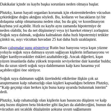
Dakikalar içinde ısı kaybı başka sorunlara neden olmaya başlar.
Plutzky, kanın hayati organları korumak için ekstremitelerden vücudun
çekirdeğine doğru aktığını söyledi. Bu, kolların ve bacakların iyi bir
dolaşıma sahip olmamasına neden olur, bu da güç ve koordinasyon
kaybına yol açabilir. Hızlı ısı kaybı aynı zamanda hipotermiye de
neden olabilir, bu da net düşünmeyi veya iyi hareket etmeyi zorlaştırır.
Soğuk suya dalmak, soğukta kalmaktan daha hızlı hipotermiyi tetikler
çünkü su, ısıyı vücuttan havadan 25 kat daha hızlı uzaklaştırır.
Bazı
çalışmalar şunu gösteriyor
Rutin buz banyosu veya kışın yüzme
yoluyla soğuk suya dalmaya uyum sağlayan kişilerin inflamasyonu ve
diğer kardiyovasküler riskleri azaltabileceği. Ancak diğerleri, kışın
yüzen insanlarda daha yüksek troponin seviyelerine dair kanıtlar buldu;
bu da uzun süreli soğuk suya daldırmanın kalp kası hasarına yol
açabileceğini öne sürüyor.
Soğuk suya dalmanın sağlık üzerindeki etkilerine ilişkin çok az
araştırmanın kalp rahatsızlığı olan kişileri kapsadığını belirten Plutzky,
“Kalp geçmişi olan herkes için buna karşı uyarıda bulunmak isterim”
dedi.
Plutzky, kalp rahatsızlığı olan kişilerin kan basıncını düşüren ve kalp
atış hızını düşüren beta blokerler gibi ilaçları da alabileceğini, bunun da
vücudun ani sıcaklık düşüşünün şokuna uyum sağlamasını