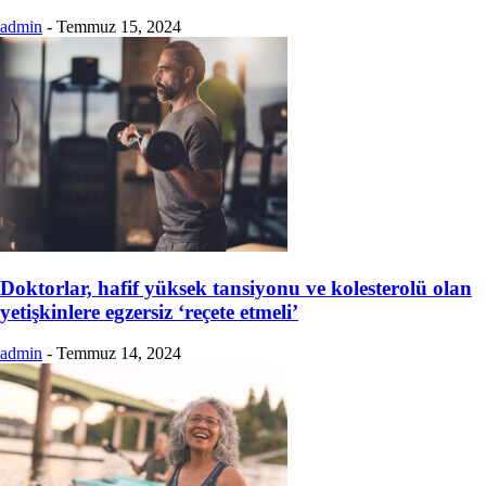
admin
-
Temmuz 15, 2024
Doktorlar, hafif yüksek tansiyonu ve kolesterolü olan
yetişkinlere egzersiz ‘reçete etmeli’
admin
-
Temmuz 14, 2024