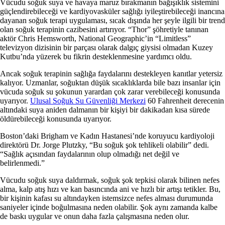
Vücudu soğuk suya ve havaya maruz bırakmanın bağışıklık sistemini
güçlendirebileceği ve kardiyovasküler sağlığı iyileştirebileceği inancına
dayanan soğuk terapi uygulaması, sıcak dışında her şeyle ilgili bir trend
olan soğuk terapinin cazibesini artırıyor. “Thor” şöhretiyle tanınan
aktör Chris Hemsworth, National Geographic’in “Limitless”
televizyon dizisinin bir parçası olarak dalgıç giysisi olmadan Kuzey
Kutbu’nda yüzerek bu fikrin desteklenmesine yardımcı oldu.
Ancak soğuk terapinin sağlığa faydalarını destekleyen kanıtlar yetersiz
kalıyor. Uzmanlar, soğuktan düşük sıcaklıklarda bile bazı insanlar için
vücuda soğuk su şokunun yarardan çok zarar verebileceği konusunda
uyarıyor.
Ulusal Soğuk Su Güvenliği Merkezi
60 Fahrenheit derecenin
altındaki suya aniden dalmanın bir kişiyi bir dakikadan kısa sürede
öldürebileceği konusunda uyarıyor.
Boston’daki Brigham ve Kadın Hastanesi’nde koruyucu kardiyoloji
direktörü Dr. Jorge Plutzky, “Bu soğuk şok tehlikeli olabilir” dedi.
“Sağlık açısından faydalarının olup olmadığı net değil ve
belirlenmedi.”
Vücudu soğuk suya daldırmak, soğuk şok tepkisi olarak bilinen nefes
alma, kalp atış hızı ve kan basıncında ani ve hızlı bir artışı tetikler. Bu,
bir kişinin kafası su altındayken istemsizce nefes alması durumunda
saniyeler içinde boğulmasına neden olabilir. Şok aynı zamanda kalbe
de baskı uygular ve onun daha fazla çalışmasına neden olur.