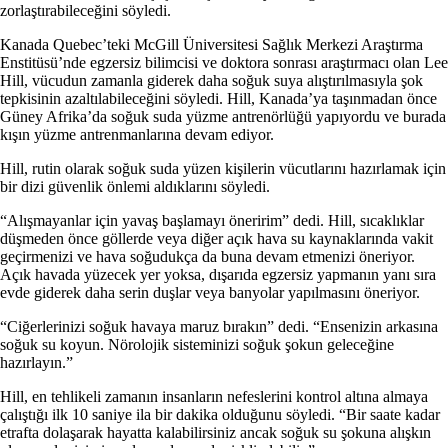
zorlaştırabileceğini söyledi.
Kanada Quebec’teki McGill Üniversitesi Sağlık Merkezi Araştırma
Enstitüsü’nde egzersiz bilimcisi ve doktora sonrası araştırmacı olan Lee
Hill, vücudun zamanla giderek daha soğuk suya alıştırılmasıyla şok
tepkisinin azaltılabileceğini söyledi. Hill, Kanada’ya taşınmadan önce
Güney Afrika’da soğuk suda yüzme antrenörlüğü yapıyordu ve burada
kışın yüzme antrenmanlarına devam ediyor.
Hill, rutin olarak soğuk suda yüzen kişilerin vücutlarını hazırlamak için
bir dizi güvenlik önlemi aldıklarını söyledi.
“Alışmayanlar için yavaş başlamayı öneririm” dedi. Hill, sıcaklıklar
düşmeden önce göllerde veya diğer açık hava su kaynaklarında vakit
geçirmenizi ve hava soğudukça da buna devam etmenizi öneriyor.
Açık havada yüzecek yer yoksa, dışarıda egzersiz yapmanın yanı sıra
evde giderek daha serin duşlar veya banyolar yapılmasını öneriyor.
“Ciğerlerinizi soğuk havaya maruz bırakın” dedi. “Ensenizin arkasına
soğuk su koyun. Nörolojik sisteminizi soğuk şokun geleceğine
hazırlayın.”
Hill, en tehlikeli zamanın insanların nefeslerini kontrol altına almaya
çalıştığı ilk 10 saniye ila bir dakika olduğunu söyledi. “Bir saate kadar
etrafta dolaşarak hayatta kalabilirsiniz ancak soğuk su şokuna alışkın