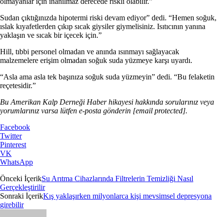
olmayanlar için inanılmaz derecede riskli olabilir.”
Sudan çıktığınızda hipotermi riski devam ediyor” dedi. “Hemen soğuk,
ıslak kıyafetlerden çıkıp sıcak giysiler giymelisiniz. Isıtıcının yanına
yaklaşın ve sıcak bir içecek için.”
Hill, tıbbi personel olmadan ve anında ısınmayı sağlayacak
malzemelere erişim olmadan soğuk suda yüzmeye karşı uyardı.
“Asla ama asla tek başınıza soğuk suda yüzmeyin” dedi. “Bu felaketin
reçetesidir.”
Bu Amerikan Kalp Derneği Haber hikayesi hakkında sorularınız veya
yorumlarınız varsa lütfen e-posta gönderin
[email protected]
.
Facebook
Twitter
Pinterest
VK
WhatsApp
Önceki İçerik
Su Arıtma Cihazlarında Filtrelerin Temizliği Nasıl
Gerçekleştirilir
Sonraki İçerik
Kış yaklaşırken milyonlarca kişi mevsimsel depresyona
girebilir