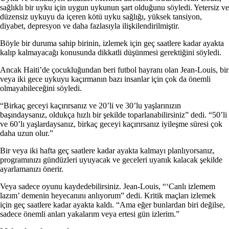
sağlıklı bir uyku için uygun uykunun şart olduğunu söyledi. Yetersiz ve
düzensiz uykuyu da içeren kötü uyku sağlığı, yüksek tansiyon,
diyabet, depresyon ve daha fazlasıyla ilişkilendirilmiştir.
Böyle bir duruma sahip birinin, izlemek için geç saatlere kadar ayakta
kalıp kalmayacağı konusunda dikkatli düşünmesi gerektiğini söyledi.
Ancak Haiti’de çocukluğundan beri futbol hayranı olan Jean-Louis, bir
veya iki gece uykuyu kaçırmanın bazı insanlar için çok da önemli
olmayabileceğini söyledi.
“Birkaç geceyi kaçırırsanız ve 20’li ve 30’lu yaşlarınızın
başındaysanız, oldukça hızlı bir şekilde toparlanabilirsiniz” dedi. “50’li
ve 60’lı yaşlardaysanız, birkaç geceyi kaçırırsanız iyileşme süresi çok
daha uzun olur.”
Bir veya iki hafta geç saatlere kadar ayakta kalmayı planlıyorsanız,
programınızı gündüzleri uyuyacak ve geceleri uyanık kalacak şekilde
ayarlamanızı önerir.
Veya sadece oyunu kaydedebilirsiniz. Jean-Louis, “‘Canlı izlemem
lazım’ demenin heyecanını anlıyorum” dedi. Kritik maçları izlemek
için geç saatlere kadar ayakta kaldı. “Ama eğer bunlardan biri değilse,
sadece önemli anları yakalarım veya ertesi gün izlerim.”