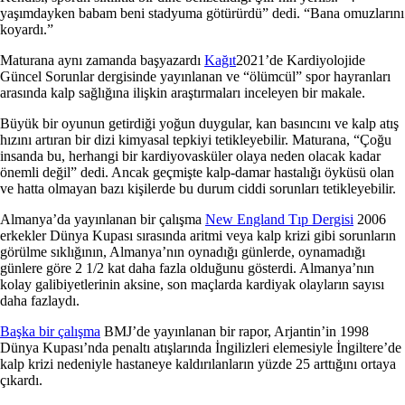
yaşımdayken babam beni stadyuma götürürdü” dedi. “Bana omuzlarını
koyardı.”
Maturana aynı zamanda başyazardı
Kağıt
2021’de Kardiyolojide
Güncel Sorunlar dergisinde yayınlanan ve “ölümcül” spor hayranları
arasında kalp sağlığına ilişkin araştırmaları inceleyen bir makale.
Büyük bir oyunun getirdiği yoğun duygular, kan basıncını ve kalp atış
hızını artıran bir dizi kimyasal tepkiyi tetikleyebilir. Maturana, “Çoğu
insanda bu, herhangi bir kardiyovasküler olaya neden olacak kadar
önemli değil” dedi. Ancak geçmişte kalp-damar hastalığı öyküsü olan
ve hatta olmayan bazı kişilerde bu durum ciddi sorunları tetikleyebilir.
Almanya’da yayınlanan bir çalışma
New England Tıp Dergisi
2006
erkekler Dünya Kupası sırasında aritmi veya kalp krizi gibi sorunların
görülme sıklığının, Almanya’nın oynadığı günlerde, oynamadığı
günlere göre 2 1/2 kat daha fazla olduğunu gösterdi. Almanya’nın
kolay galibiyetlerinin aksine, son maçlarda kardiyak olayların sayısı
daha fazlaydı.
Başka bir çalışma
BMJ’de yayınlanan bir rapor, Arjantin’in 1998
Dünya Kupası’nda penaltı atışlarında İngilizleri elemesiyle İngiltere’de
kalp krizi nedeniyle hastaneye kaldırılanların yüzde 25 arttığını ortaya
çıkardı.