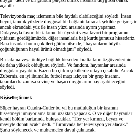
duygu” dedi ve bir grubun parçası olmak insanları duygusal olarak
açabilir.
Televizyonda maç izlemenin bile faydalı olabileceğini söyledi. İnsan
beyni, tanıdık yüzlerle duygusal bir bağlantı kuracak şekilde gelişmiştir
ancak ekrandaki yüz ile insan yüzü arasında ayrım yapamaz.
Dolayısıyla favori bir takımın bir üyesini veya favori bir programın
yıldızını gördüğümüzde, diğer insanlarla bağ kurduğumuzu hissederiz.
Bazı insanlar bunu çok ileri götürebilse de, “hayranların büyük
çoğunluğunun hayal ürünü olmadığını” söyledi.
Bir takıma veya ünlüye bağlılık hisseden taraftarların özgüvenlerinin
de daha yüksek olduğunu söyledi. Ve fandom, hayranlar arasında
duyguları yayabilir. Bazen bu çirkin şekillerde ortaya çıkabilir. Ancak
Zubernis, en iyi ihtimalle, futbol maçı izleyen bir grup insanın,
takımları kazanırsa sevinç ve başarı duygularını paylaşabileceğini
söyledi.
Kişiselleştirmek
Süper hayran Cuadra-Cutler bu yıl bu mutluluğun bir kısmını
hissetmeyi umuyor ama bunu uzaktan yapacak. O ve diğer hayranlar
kendi bölüm barlarında buluşacaklar. “Her yer kırmızı, beyaz ve
maviyle donatılacak” dedi. “Turnuvada her televizyon yer alacak.”
Şarkı söylenecek ve muhtemelen davul çalınacak.