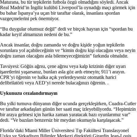
Maturana, bu tür tepkilerin futbola özgü olmadığını söyledi. Ancak
Real Madrid’in İngiliz kulübü Liverpool’la oynadığı maçı görmek için
bu bahar İspanya’ya uçan bir taraftar olarak, insanlara spordan
vazgeçmelerini pek önermiyor.
“Bu duygular olumsuz değil” dedi ve birçok hayran için “spordan bu
kadar keyif almamızın nedeni de bu.”
Ancak insanlar, doğru zamanda ve doğru kişide yoğun tepkilerin
sorunlara yol açabileceğinin ve “kimin doğru kişi olacağını veya neyin
doğru zaman olacağını asla bilemeyeceğimizin” farkında olmalıdır.
Tavsiyesi: Göğüs ağrısı, çene ağrısı veya kalp krizinin diğer uyarı
işaretlerini yaşarsanız, bunları asla göz ardı etmeyin; 911’i arayın.
CPR’yi öğrenin ve halka açık yerlerdeyseniz otomatik harici
defibrilatörü veya AED’yi nerede bulacağınızı öğrenin. .
Uykunuzu cezalandırmayın
Bu yılki turnuva dünyanın diğer ucunda gerçekleşirken, Cuadra-Cutler
ve taraftar arkadaşları günün her saati maç izleyebiliyordu. “Hepimizin
bir araya gelmesi için harika zaman yaratacak bazı oyunlarımız var”
dedi. “Ve bazıları benzersiz bir meydan okumayla karşılaşacak.”
Florida’daki Miami Miller Üniversitesi Tıp Fakültesi Translasyonel
Uyku ve Sirkadiyen Bilimler Merkezi direktörü Girardin Jean-Louis,