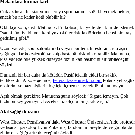
Mekanlara kırmızı kart
Çok az insan bir stadyumda veya spor barında sağlıklı yemek bekler,
ancak bu ne kadar kötü olabilir ki?
Oldukça kötü, dedi Maturana. En kötüsü, bu yerlerden birinde izlemek
“sanki tüm iyi bilinen kardiyovasküler risk faktörlerinin hepsi bir araya
getirilmiş gibi.”
Uzun vadede, spor salonlarında veya spor temalı restoranlarda aşırı
yağlı gıdalar kolesterolü ve kalp hastalığı riskini artırabilir. Maturana,
kısa vadede bile yüksek düzeyde tuzun kan basıncını artırabileceğini
söyledi.
Dumanlı bir bar daha da kötüdür. Pasif içicilik ciddi bir sağlık
tehlikesidir. Alkole gelince,
federal beslenme kuralları
Potansiyel sağlık
risklerini ve bazı kişilerin hiç içki içmemesi gerektiğini unutmayın.
Açık olmak gerekirse Maturana şunu söyledi: “Sigara içmeyin. Çok
tuzlu bir şey yemeyin. İçecekseniz ölçülü bir şekilde için.”
Akıl sağlığı kazanır
West Chester, Pensilvanya’daki West Chester Üniversitesi’nde profesör
ve lisanslı psikolog Lynn Zubernis, fandomun bireylerde ve gruplarda
zihinsel sağlığı artırabileceğini söyledi.