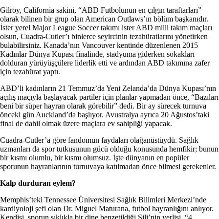
Gilroy, California sakini, “ABD Futbolunun en çılgın taraftarları”
olarak bilinen bir grup olan American Outlaws’ın bölüm başkanıdır.
İster yerel Major League Soccer takımı ister ABD milli takım maçları
olsun, Cuadra-Cutler’ı binlerce seyircinin tezahüratlarını yönetirken
bulabilirsiniz. Kanada’nın Vancouver kentinde düzenlenen 2015
Kadınlar Dünya Kupası finalinde, stadyuma giderken sokakları
dolduran yürüyüşçülere liderlik etti ve ardından ABD takımına zafer
için tezahürat yaptı.
ABD’li kadınların 21 Temmuz’da Yeni Zelanda’da Dünya Kupası’nın
açılış maçıyla başlayacak partiler için planlar yapmadan önce, “Bazıları
beni bir süper hayran olarak görebilir” dedi. Bir ay sürecek turnuva
önceki gün Auckland’da başlıyor. Avustralya ayrıca 20 Ağustos’taki
final de dahil olmak üzere maçlara ev sahipliği yapacak.
Cuadra-Cutler’a göre fandomun faydaları olağanüstüydü. Sağlık
uzmanları da spor tutkusunun gücü olduğu konusunda hemfikir; bunun
bir kısmı olumlu, bir kısmı olumsuz. İşte dünyanın en popüler
sporunun hayranlarının turnuvaya katılmadan önce bilmesi gerekenler.
Kalp durduran eylem?
Memphis’teki Tennessee Üniversitesi Sağlık Bilimleri Merkezi’nde
kardiyoloji şefi olan Dr. Miguel Maturana, futbol hayranlığını anlıyor.
Kendisi, sporun sıklıkla bir dine benzetildiği Şili’nin yerlisi. “4