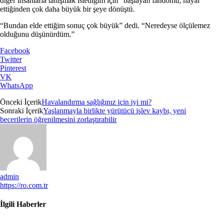
diğer insanlarla tanışmak istediğim için” başlayan fandomu, hayal
ettiğinden çok daha büyük bir şeye dönüştü.
“Bundan elde ettiğim sonuç çok büyük” dedi. “Neredeyse ölçülemez
olduğunu düşünürdüm.”
Facebook
Twitter
Pinterest
VK
WhatsApp
Önceki İçerik
Havalandırma sağlığınız için iyi mi?
Sonraki İçerik
Yaşlanmayla birlikte yürütücü işlev kaybı, yeni
becerilerin öğrenilmesini zorlaştırabilir
admin
https://ro.com.tr
İlgili Haberler