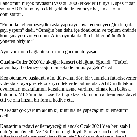
Fandomun birçok faydasını yaşadı. 2006 erkekler Dünya Kupası’ndan
sonra ABD futboluyla ciddi şekilde ilgilenmeye başlaması onu
dönüştürdü.
“Futbolla ilgilenmeseydim asla yapmayı hayal edemeyeceğim birçok
şeyi yaptım” dedi. “Örneğin ben daha içe dönüktüm ve toplum önünde
konuşmayı sevmiyordum. Artık oyunlarda tüm ilahiler bölümünü
yöneten biriyim.”
Aynı zamanda bağlantı kurmanın gücünü de yaşadı.
Cuadra-Cutler 2020’de akciğer kanseri olduğunu öğrendi. “Futbol
ailem hayal edemeyeceğim bir şekilde bir araya geldi” dedi.
Kemoterapiye başladığı gün, dünyanın dört bir yanından futbolseverler
videoda sıraya girerek ona iyi dileklerde bulundular. ABD milli takımı
oyuncuları masraflarının karşılanmasına yardımcı olmak için bağışta
bulundu. MLS’nin San Jose Earthquakes takımı onu antrenmana davet
etti ve ona imzalı bir forma hediye etti.
“O kadar çok yardım aldım ki, bununla ne yapacağımı bilemedim”
dedi.
Kanserinin tedavi edilemeyeceğini ancak Ocak 2021’den beri stabil
olduğunu söyledi. Ve “Sırf spora ilgi duyduğum ve sporla ilgilenen