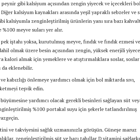
 peynir gibi kalsiyum açısından zengin yiyecek ve içecekleri bo
 Diğer kalsiyum kaynakları arasında yeşil yapraklı sebzeler ve 
ibi kalsiyumla zenginleştirilmiş ürünlerin yanı sıra bazı kahvalt
ve %100 meyve suları yer alır.
ek iştahı yoksa, kurutulmuş meyve, fındık ve fındık ezmesi v
ahil olmak üzere besin açısından zengin, yüksek enerjili yiyece
ra kalori almak için yemeklere ve atıştırmalıklara soslar, soslar
 da eklenebilir.
ve kabızlığı önlemeye yardımcı olmak için bol miktarda sıvı,
üketmeyi teşvik edin.
üyümesine yardımcı olacak gerekli besinleri sağlayan süt vey
ginleştirilmiş %100 portakal suyu için şekerle tatlandırılmış
vazgeçin.
stini ve takviyesini sağlık uzmanınızla görüşün. Güneşe maruz
alıklar, zenginleştirilmiş süt ve bazı tahıllar D vitamini sağlark