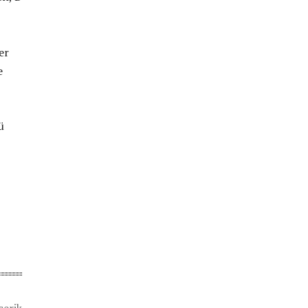
er
e
ü