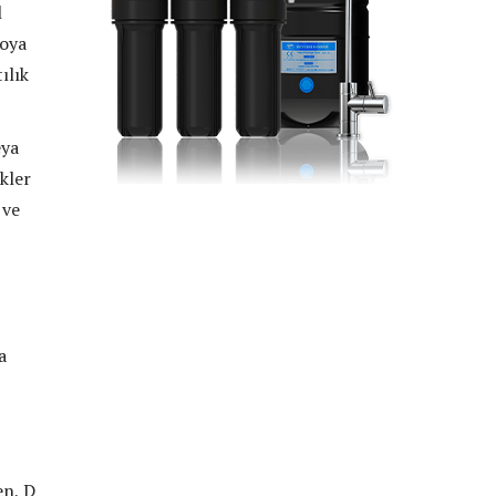
l
soya
ılık
eya
kler
 ve
a
en, D