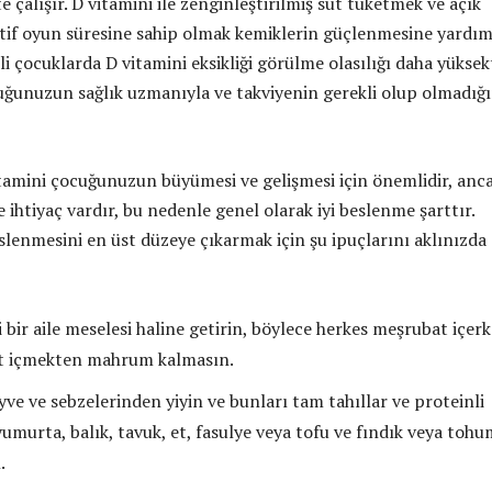
te çalışır. D vitamini ile zenginleştirilmiş süt tüketmek ve açık
ktif oyun süresine sahip olmak kemiklerin güçlenmesine yardım
nli çocuklarda D vitamini eksikliği görülme olasılığı daha yüksekt
uğunuzun sağlık uzmanıyla ve takviyenin gerekli olup olmadığı
tamini çocuğunuzun büyümesi ve gelişmesi için önemlidir, anc
e ihtiyaç vardır, bu nedenle genel olarak iyi beslenme şarttır.
enmesini en üst düzeye çıkarmak için şu ipuçlarını aklınızda
 bir aile meselesi haline getirin, böylece herkes meşrubat içer
t içmekten mahrum kalmasın.
ve ve sebzelerinden yiyin ve bunları tam tahıllar ve proteinli
yumurta, balık, tavuk, et, fasulye veya tofu ve fındık veya tohu
.