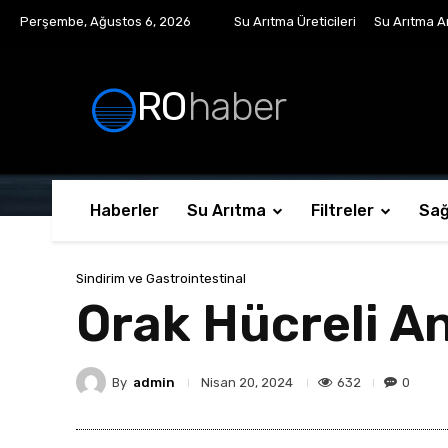
Perşembe, Ağustos 6, 2026
Su Arıtma Üreticileri
Su Arıtma Ar
RO
haber
Haberler
Su Arıtma
Filtreler
Sağ
Sindirim ve Gastrointestinal
Orak Hücreli A
By
admin
632
0
Nisan 20, 2024