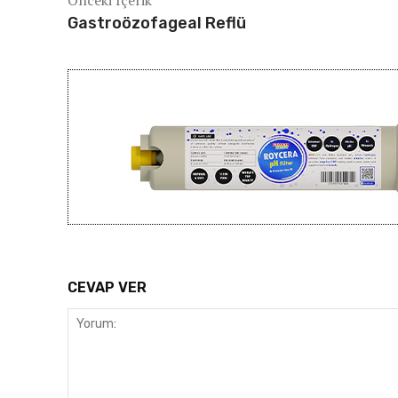
Önceki İçerik
Gastroözofageal Reflü
CEVAP VER