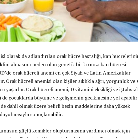
si olarak da adlandırılan orak hücre hastalığı, kan hücrelerini
eklini almasına neden olan genetik bir kırmızı kan hücresi
D’de orak hücreli anemi en çok Siyah ve Latin Amerikalılar
r. Orak hücreli anemisi olan kişiler sıklıkla ağrı, yorgunluk ve 
rı yaşarlar. Orak hücreli anemi, D vitamini eksikliği ve iştahsızl
ikisi de çocuklarda büyüme ve gelişmenin gecikmesine yol açabilir
 de dahil olmak üzere belirli besin maddelerine daha yüksek
 duyulmasıyla sonuçlanabilir.
ğunuzun güçlü kemikler oluşturmasına yardımcı olmak için