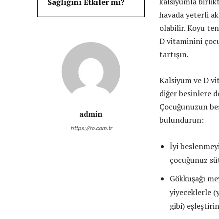
kalsiyumla birlik
Sağlığını Etkiler mi?
havada yeterli a
olabilir. Koyu te
D vitaminini çoc
tartışın.
Kalsiyum ve D vi
diğer besinlere d
Çocuğunuzun besl
admin
bulundurun:
https://ro.com.tr
İyi beslenmeyi
çocuğunuz sü
Gökkuşağı mey
yiyeceklerle (
gibi) eşleştirin