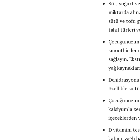
Süt, yoğurt ve
miktarda alın.
sütü ve tofu g
tahıl türleri 
Çocuğunuzun p
smoothie’ler d
sağlayın. Ekst
yağ kaynakları
Dehidrasyonu 
özellikle su t
Çocuğunuzun b
kalsiyumla zen
içeceklerden 
D vitamini te
kalma, yağlı b