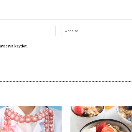
E-
Posta:*
rayıcıya kaydet.