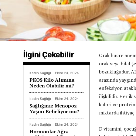
İlgini Çekebilir
Orak hücre anemi
orak veya hilal ş
bozukluğudur. AB
Kadın Sağlığı
Ekim 24, 2024
PKOS Kilo Alımına
arasında yaygındı
Neden Olabilir mi?
enfeksiyon atakla
ilişkilidir. Her 
Kadın Sağlığı
Ekim 24, 2024
kalori ve protein
Sağlığınız Menopoz
Yaşını Belirliyor mu?
miktarda ihtiyaç
Kadın Sağlığı
Ekim 24, 2024
D vitamini, çocu
Hormonlar Ağız