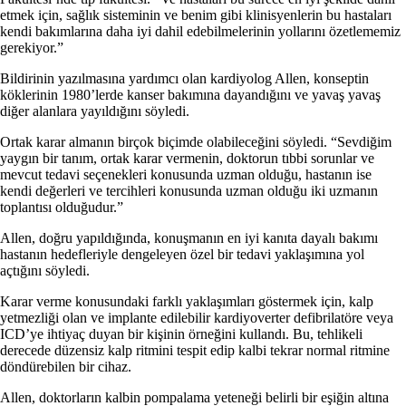
etmek için, sağlık sisteminin ve benim gibi klinisyenlerin bu hastaları
kendi bakımlarına daha iyi dahil edebilmelerinin yollarını özetlememiz
gerekiyor.”
Bildirinin yazılmasına yardımcı olan kardiyolog Allen, konseptin
köklerinin 1980’lerde kanser bakımına dayandığını ve yavaş yavaş
diğer alanlara yayıldığını söyledi.
Ortak karar almanın birçok biçimde olabileceğini söyledi. “Sevdiğim
yaygın bir tanım, ortak karar vermenin, doktorun tıbbi sorunlar ve
mevcut tedavi seçenekleri konusunda uzman olduğu, hastanın ise
kendi değerleri ve tercihleri ​​konusunda uzman olduğu iki uzmanın
toplantısı olduğudur.”
Allen, doğru yapıldığında, konuşmanın en iyi kanıta dayalı bakımı
hastanın hedefleriyle dengeleyen özel bir tedavi yaklaşımına yol
açtığını söyledi.
Karar verme konusundaki farklı yaklaşımları göstermek için, kalp
yetmezliği olan ve implante edilebilir kardiyoverter defibrilatöre veya
ICD’ye ihtiyaç duyan bir kişinin örneğini kullandı. Bu, tehlikeli
derecede düzensiz kalp ritmini tespit edip kalbi tekrar normal ritmine
döndürebilen bir cihaz.
Allen, doktorların kalbin pompalama yeteneği belirli bir eşiğin altına