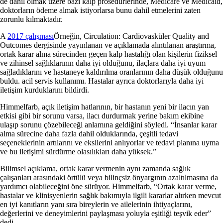
de dahil olmak üzere bazı kalp prosedürlerinde, Medicare ve Medicaid,
doktorların ödeme almak istiyorlarsa bunu dahil etmelerini zaten
zorunlu kılmaktadır.
A
2017 çalışması
Örneğin, Circulation: Cardiovasküler Quality and
Outcomes dergisinde yayınlanan ve açıklamada alıntılanan araştırma,
ortak karar alma sürecinden geçen kalp hastalığı olan kişilerin fiziksel
ve zihinsel sağlıklarının daha iyi olduğunu, ilaçlara daha iyi uyum
sağladıklarını ve hastaneye kaldırılma oranlarının daha düşük olduğunu
buldu. acil servis kullanımı. Hastalar ayrıca doktorlarıyla daha iyi
iletişim kurduklarını bildirdi.
Himmelfarb, açık iletişim hatlarının, bir hastanın yeni bir ilacın yan
etkisi gibi bir sorunu varsa, ilacı durdurmak yerine bakım ekibine
ulaşıp sorunu çözebileceği anlamına geldiğini söyledi. “İnsanlar karar
alma sürecine daha fazla dahil olduklarında, çeşitli tedavi
seçeneklerinin artılarını ve eksilerini anlıyorlar ve tedavi planına uyma
ve bu iletişimi sürdürme olasılıkları daha yüksek.”
Bilimsel açıklama, ortak karar vermenin aynı zamanda sağlık
çalışanları arasındaki örtülü veya bilinçsiz önyargının azaltılmasına da
yardımcı olabileceğini öne sürüyor. Himmelfarb, “Ortak karar verme,
hastalar ve klinisyenlerin sağlık bakımıyla ilgili kararlar alırken mevcut
en iyi kanıtların yanı sıra bireylerin ve ailelerinin ihtiyaçlarını,
değerlerini ve deneyimlerini paylaşması yoluyla eşitliği teşvik eder”
dedi.