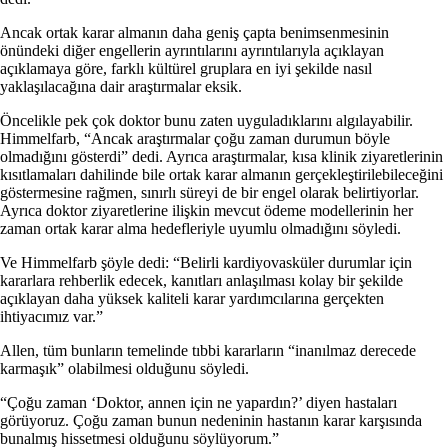
Ancak ortak karar almanın daha geniş çapta benimsenmesinin
önündeki diğer engellerin ayrıntılarını ayrıntılarıyla açıklayan
açıklamaya göre, farklı kültürel gruplara en iyi şekilde nasıl
yaklaşılacağına dair araştırmalar eksik.
Öncelikle pek çok doktor bunu zaten uyguladıklarını algılayabilir.
Himmelfarb, “Ancak araştırmalar çoğu zaman durumun böyle
olmadığını gösterdi” dedi. Ayrıca araştırmalar, kısa klinik ziyaretlerinin
kısıtlamaları dahilinde bile ortak karar almanın gerçekleştirilebileceğini
göstermesine rağmen, sınırlı süreyi de bir engel olarak belirtiyorlar.
Ayrıca doktor ziyaretlerine ilişkin mevcut ödeme modellerinin her
zaman ortak karar alma hedefleriyle uyumlu olmadığını söyledi.
Ve Himmelfarb şöyle dedi: “Belirli kardiyovasküler durumlar için
kararlara rehberlik edecek, kanıtları anlaşılması kolay bir şekilde
açıklayan daha yüksek kaliteli karar yardımcılarına gerçekten
ihtiyacımız var.”
Allen, tüm bunların temelinde tıbbi kararların “inanılmaz derecede
karmaşık” olabilmesi olduğunu söyledi.
“Çoğu zaman ‘Doktor, annen için ne yapardın?’ diyen hastaları
görüyoruz. Çoğu zaman bunun nedeninin hastanın karar karşısında
bunalmış hissetmesi olduğunu söylüyorum.”