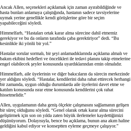
Ancak Allen, seçenekleri açıklamak için zaman ayırabildiğinde ve
hasta bunları anlamaya çalıştığında, hastanın sadece tavsiyelerine
uymak yerine genellikle kendi görüşlerine göre bir seçim
yapabileceğini söyledi.
Himmelfarb, “Hastaları ortak karar alma sürecine dahil etmemiz
gerekiyor ve bu da onların tarafında çaba gerektiriyor” dedi. “Bu
kesinlikle iki yönlü bir yol.”
Hastalar sorular sormalı, bir şeyi anlamadıklarında açıklama almalı ve
bakım ekibini hedefleri ve öncelikleri ile tedavi planını takip etmelerine
engel olabilecek şeyler konusunda uyardıklarından emin olmalıdır.
Himmelfarb, aile üyelerinin ve diğer bakıcıların da sürecin merkezinde
yer aldığını söyledi. “Hastalar, kendilerini daha rahat ettirecek herhangi
bir zamanda, uygun olduğu durumlarda aile üyelerini davet etme ve
katılım konusunda ısrar etme konusunda kendilerini çok rahat
hissetmelidir.”
Allen, uygulamanın daha geniş ölçekte çalışmasını sağlamanın gelişen
bir süreç olduğunu söyledi. “Genel olarak ortak karar alma sürecini
geliştirmek için son on yılda zaten büyük ilerlemeler kaydettiğimizi
düşünüyorum. Dolayısıyla, bence bu açıklama, bunun ana akım haline
geldiğini kabul ediyor ve konseptten eyleme geçmeye çalışıyor.”