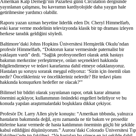
Amerikan Kalp Derneği’nin Pazartesi günü Circulation dergisinde
yayınlanan çalışması, bu kavramın kardiyolojide daha yaygın hale
getirilmesine yardımcı olabilir.
Raporu yazan uzman heyetine liderlik eden Dr. Cheryl Himmelfarb,
eski karar verme modelinin televizyonda klasik bir tıp draması izleyen
herkese tanıdık geldiğini söyledi.
Baltimore’daki Johns Hopkins Üniversitesi Hemşirelik Okulu’ndan
profesör Himmelfarb, “Doktorun karar vermesinde paternalist bir
yaklaşım vardı” dedi. “Sağlık profesyonelleri olarak artık hastayı
bakımın merkezine yerleştirmeye, onları seçenekleri hakkında
bilgilendirmeye ve tedavi kararlarına dahil etmeye odaklanıyoruz.
Hastaları şu soruyu sorarak meşgul ediyoruz: ‘Sizin için önemli olan
nedir? Öncelikleriniz ve öncelikleriniz nelerdir? Bir tedavi planı
hakkında konuşurken hedefler ne olacak?'”
Bilimsel bir bildiri olarak yayınlanan rapor, ortak karar almanın
önemini açıklıyor, kullanımının önündeki engelleri belirliyor ve bu
konuda yapılan araştırmalardaki boşluklara dikkat çekiyor.
Profesör Dr. Larry Allen şöyle konuştu: “Amerikan tıbbında, yalnızca
hastaların bakımında değil, aynı zamanda ne tür bakım ve prosedür
türlerine karar vermede de hasta katılımının öneminin güçlü bir şekilde
kabul edildiğini düşünüyorum.” Aurora’daki Colorado Üniversitesi Tıp
Fakültesi’nde tıp fakültesi. “Ve hastaları bu sürece en iyi şekilde dahil