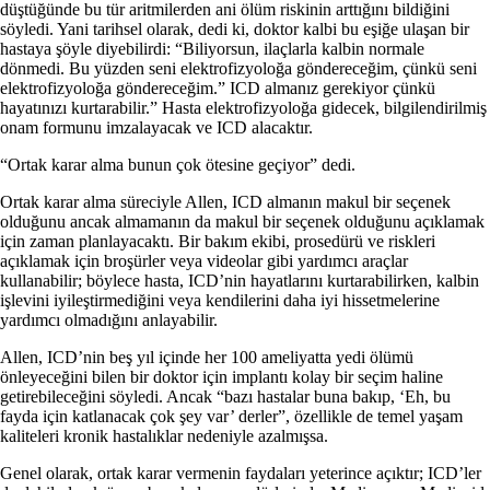
düştüğünde bu tür aritmilerden ani ölüm riskinin arttığını bildiğini
söyledi. Yani tarihsel olarak, dedi ki, doktor kalbi bu eşiğe ulaşan bir
hastaya şöyle diyebilirdi: “Biliyorsun, ilaçlarla kalbin normale
dönmedi. Bu yüzden seni elektrofizyoloğa göndereceğim, çünkü seni
elektrofizyoloğa göndereceğim.” ICD almanız gerekiyor çünkü
hayatınızı kurtarabilir.” Hasta elektrofizyoloğa gidecek, bilgilendirilmiş
onam formunu imzalayacak ve ICD alacaktır.
“Ortak karar alma bunun çok ötesine geçiyor” dedi.
Ortak karar alma süreciyle Allen, ICD almanın makul bir seçenek
olduğunu ancak almamanın da makul bir seçenek olduğunu açıklamak
için zaman planlayacaktı. Bir bakım ekibi, prosedürü ve riskleri
açıklamak için broşürler veya videolar gibi yardımcı araçlar
kullanabilir; böylece hasta, ICD’nin hayatlarını kurtarabilirken, kalbin
işlevini iyileştirmediğini veya kendilerini daha iyi hissetmelerine
yardımcı olmadığını anlayabilir.
Allen, ICD’nin beş yıl içinde her 100 ameliyatta yedi ölümü
önleyeceğini bilen bir doktor için implantı kolay bir seçim haline
getirebileceğini söyledi. Ancak “bazı hastalar buna bakıp, ‘Eh, bu
fayda için katlanacak çok şey var’ derler”, özellikle de temel yaşam
kaliteleri kronik hastalıklar nedeniyle azalmışsa.
Genel olarak, ortak karar vermenin faydaları yeterince açıktır; ICD’ler