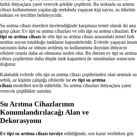
farklı ihtiyaçlara yanıt verecek şekilde çeşitlenir. Bu noktada su arıtma
cihazı kullanımının yapılacağı mekânda yaşayan kişi sayısı, su tüketim
miktarı ve tercihler belirleyicidir.
Su arıtma cihazı önerileri incelendiğinde karşımıza temel olarak iki ana
grup çıkar: Ev tipi su arıtma cihazları ve ofis tipi su arıtma cihazları.
Ev
tipi su arıtma cihazı
ile ofis tipi su arıtma cihazı arasındaki temel fark
arıtılan suyun tutulduğu tankların kapasiteleridir. Evlerde yaşayan insan
sayısının daha az olması arıtılmış su kullanımına duyulan ihtiyacın
ofislere oranla daha az olmasına neden olur. Bu durum ev tipi su arıtma
cihazı çeşitlerinin daha düşük tank kapasitesi ile sunulmaları sonucunu
doğurur.
Kalabalık evlerde ofis tipi su arıtma cihazı çeşitlerinden olan arıtmalı su
sebili, az kişinin çalıştığı ofislerde ise
ev tipi su arıtma
cihazı
modelleri tercih edilebilir. Su arıtma cihazları ihtiyaçlara yanıt
verecek çeşitlilikte sunulur.
Su Arıtma Cihazlarının
Konumlandırılacağı Alan ve
Dekorasyonu
Ev tipi su arıtma cihazı tavsiye
edildiğinde, son karar verilirken göz