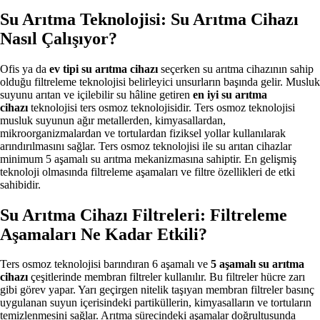
Su Arıtma Teknolojisi: Su Arıtma Cihazı
Nasıl Çalışıyor?
Ofis ya da
ev tipi su arıtma cihazı
seçerken su arıtma cihazının sahip
olduğu filtreleme teknolojisi belirleyici unsurların başında gelir. Musluk
suyunu arıtan ve içilebilir su hâline getiren
en iyi su arıtma
cihazı
teknolojisi ters osmoz teknolojisidir. Ters osmoz teknolojisi
musluk suyunun ağır metallerden, kimyasallardan,
mikroorganizmalardan ve tortulardan fiziksel yollar kullanılarak
arındırılmasını sağlar. Ters osmoz teknolojisi ile su arıtan cihazlar
minimum 5 aşamalı su arıtma mekanizmasına sahiptir. En gelişmiş
teknoloji olmasında filtreleme aşamaları ve filtre özellikleri de etki
sahibidir.
Su Arıtma Cihazı Filtreleri: Filtreleme
Aşamaları Ne Kadar Etkili?
Ters osmoz teknolojisi barındıran 6 aşamalı ve
5 aşamalı su arıtma
cihazı
çeşitlerinde membran filtreler kullanılır. Bu filtreler hücre zarı
gibi görev yapar. Yarı geçirgen nitelik taşıyan membran filtreler basınç
uygulanan suyun içerisindeki partiküllerin, kimyasalların ve tortuların
temizlenmesini sağlar. Arıtma sürecindeki aşamalar doğrultusunda