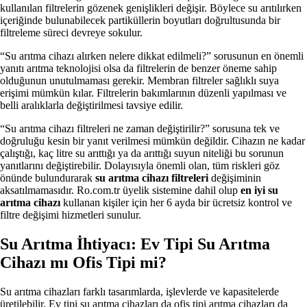
kullanılan filtrelerin gözenek genişlikleri değişir. Böylece su arıtılırken
içeriğinde bulunabilecek partiküllerin boyutları doğrultusunda bir
filtreleme süreci devreye sokulur.
“Su arıtma cihazı alırken nelere dikkat edilmeli?” sorusunun en önemli
yanıtı arıtma teknolojisi olsa da filtrelerin de benzer öneme sahip
olduğunun unutulmaması gerekir. Membran filtreler sağlıklı suya
erişimi mümkün kılar. Filtrelerin bakımlarının düzenli yapılması ve
belli aralıklarla değiştirilmesi tavsiye edilir.
“Su arıtma cihazı filtreleri ne zaman değiştirilir?” sorusuna tek ve
doğruluğu kesin bir yanıt verilmesi mümkün değildir. Cihazın ne kadar
çalıştığı, kaç litre su arıttığı ya da arıttığı suyun niteliği bu sorunun
yanıtlarını değiştirebilir. Dolayısıyla önemli olan, tüm riskleri göz
önünde bulundurarak
su arıtma cihazı filtreleri
değişiminin
aksatılmamasıdır. Ro.com.tr üyelik sistemine dahil olup
en iyi su
arıtma cihazı
kullanan kişiler için her 6 ayda bir ücretsiz kontrol ve
filtre değişimi hizmetleri sunulur.
Su Arıtma İhtiyacı: Ev Tipi Su Arıtma
Cihazı mı Ofis Tipi mi?
Su arıtma cihazları farklı tasarımlarda, işlevlerde ve kapasitelerde
üretilebilir. Ev tipi su arıtma cihazları da ofis tipi arıtma cihazları da