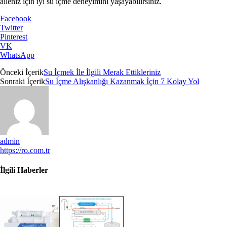
aileniz için iyi su içme deneyimini yaşayabilirsiniz.
Facebook
Twitter
Pinterest
VK
WhatsApp
Önceki İçerik
Su İçmek İle İlgili Merak Ettikleriniz
Sonraki İçerik
Su İçme Alışkanlığı Kazanmak İçin 7 Kolay Yol
admin
https://ro.com.tr
İlgili Haberler