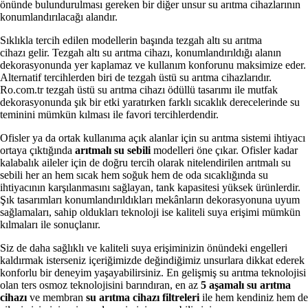
önünde bulundurulması gereken bir diğer unsur su arıtma cihazlarının
konumlandırılacağı alandır.
Sıklıkla tercih edilen modellerin başında tezgah altı su arıtma
cihazı gelir. Tezgah altı su arıtma cihazı, konumlandırıldığı alanın
dekorasyonunda yer kaplamaz ve kullanım konforunu maksimize eder.
Alternatif tercihlerden biri de tezgah üstü su arıtma cihazlarıdır.
Ro.com.tr tezgah üstü su arıtma cihazı ödüllü tasarımı ile mutfak
dekorasyonunda şık bir etki yaratırken farklı sıcaklık derecelerinde su
teminini mümkün kılması ile favori tercihlerdendir.
Ofisler ya da ortak kullanıma açık alanlar için su arıtma sistemi ihtiyacı
ortaya çıktığında
arıtmalı su sebili
modelleri öne çıkar. Ofisler kadar
kalabalık aileler için de doğru tercih olarak nitelendirilen arıtmalı su
sebili her an hem sıcak hem soğuk hem de oda sıcaklığında su
ihtiyacının karşılanmasını sağlayan, tank kapasitesi yüksek ürünlerdir.
Şık tasarımları konumlandırıldıkları mekânların dekorasyonuna uyum
sağlamaları, sahip oldukları teknoloji ise kaliteli suya erişimi mümkün
kılmaları ile sonuçlanır.
Siz de daha sağlıklı ve kaliteli suya erişiminizin önündeki engelleri
kaldırmak isterseniz içeriğimizde değindiğimiz unsurlara dikkat ederek
konforlu bir deneyim yaşayabilirsiniz. En gelişmiş su arıtma teknolojisi
olan ters osmoz teknolojisini barındıran, en az
5 aşamalı su arıtma
cihazı
ve membran
su arıtma cihazı filtreleri
ile hem kendiniz hem de