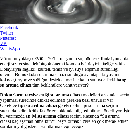
Facebook
Twitter
Pinterest
VK
WhatsApp
Vücudun yaklaşık %60 – 70’ini oluşturan su, hücresel fonksiyonlardan
enerji seviyesine dek birçok önemli konuda belirleyici niteliğe sahip.
Dolayısıyla sağlıklı, kaliteli, temiz ve iyi suya erişimin sürekliliği
önemli. Bu noktada su arıtma cihazı sunduğu avantajlarla yaşamı
kolaylaştırıyor ve sağlığın desteklenmesine katkı sunuyor. Peki
hangi
su arıtma cihazı
tüm beklentilere yanıt veriyor?
Doktorların tavsiye ettiği su arıtma cihazı
modelleri arasından seçim
yapılması sürecinde dikkat edilmesi gereken bazı unsurlar var.
Gerek
ev tipi su arıtma cihazı
gerekse ofis tipi su arıtma seçimi
sırasında belirli kritik faktörler hakkında bilgi edinilmesi öneriliyor. İşte
bu yazımızda
en iyi su arıtma cihazı
seçimi sırasında “Su arıtma
cihazı kaç aşamalı olmalıdır?” başta olmak üzere en çok merak edilen
soruların yol gösteren yanıtlarına değineceğiz.