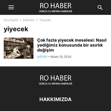
Ana Sayfa
Etiketler
Yiyecek
yiyecek
Çok fazla yiyecek meselesi: Nasıl
yediğimiz konusunda bir asırlık
değişim
admin
-
Nisan 19, 2024
HAKKIMIZDA