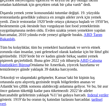
geçirmek isteyeceğiniz eğlenceli ve keyifli bir şey olduğu fikrini
ortadan kaldırmak için gerçekten ortak bir çaba vardı” dedi.
Dışarıda yemek yeme konusundaki tutumlar değişti. 19. yüzyılda
restoranlarda genellikle yalnızca en zengin aileler zevk için yemek
yerdi. Zincir restoranlar 1920’lerde ortaya çıkmaya başladı ve 1950’ler,
beslenmenin çok ötesinde hızı vurgulayan fast food yemeklerinin
yaygınlaşmasına neden oldu. Evden uzakta yenen yemeklere yapılan
harcamalar, 2010 yılında evde yemeyi gölgede bıraktı.
ABD Tarım
Bakanlığı
.
Tüm bu kolaylıklar, tüm bu yemekleri hazırlamak ve servis etmek
zorunda olan insanlar, yani geleneksel olarak kadınlar için bir lütuf gibi
görünebilir. 1920’lerde bir ev kadını günde birkaç saatini yemek
pişirerek geçirebilirdi. Buna göre 2022 yılı itibarıyla
ABD Çalışma
İstatistikleri Bürosu
Ortalama bir Amerikalı, yiyecek hazırlama ve
temizlemeye günde yaklaşık 39 dakika harcıyordu.
Teknoloji ve ulaşımdaki gelişmeler, Kansas’taki bir kişinin kış
ortasında aynı alışveriş gezisinde tropik bölgelerden ananas ve
Atlantik’ten çiftlik somonu alabileceği anlamına geliyor. Ve bu, bir asır
önce gıdanın tükettiği kadar para tüketmezdi: 2022’de aileler
harcanabilir gelirlerinin yaklaşık %11’ini gıdaya harcadı.
federal veriler
gösterir. 1919’da bu oranın üç katından fazlasını harcadılar.
tarihsel
veri
.