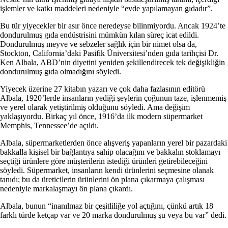
işlemler ve katkı maddeleri nedeniyle “evde yapılamayan gıdadır”.
Bu tür yiyecekler bir asır önce neredeyse bilinmiyordu. Ancak 1924’te
dondurulmuş gıda endüstrisini mümkün kılan süreç icat edildi.
Dondurulmuş meyve ve sebzeler sağlık için bir nimet olsa da,
Stockton, California’daki Pasifik Üniversitesi’nden gıda tarihçisi Dr.
Ken Albala, ABD’nin diyetini yeniden şekillendirecek tek değişikliğin
dondurulmuş gıda olmadığını söyledi.
Yiyecek üzerine 27 kitabın yazarı ve çok daha fazlasının editörü
Albala, 1920’lerde insanların yediği şeylerin çoğunun taze, işlenmemiş
ve yerel olarak yetiştirilmiş olduğunu söyledi. Ama değişim
yaklaşıyordu. Birkaç yıl önce, 1916’da ilk modern süpermarket
Memphis, Tennessee’de açıldı.
Albala, süpermarketlerden önce alışveriş yapanların yerel bir pazardaki
bakkalla kişisel bir bağlantıya sahip olacağını ve bakkalın stoklamayı
seçtiği ürünlere göre müşterilerin istediği ürünleri getirebileceğini
söyledi. Süpermarket, insanların kendi ürünlerini seçmesine olanak
tanıdı; bu da üreticilerin ürünlerini ön plana çıkarmaya çalışması
nedeniyle markalaşmayı ön plana çıkardı.
Albala, bunun “inanılmaz bir çeşitliliğe yol açtığını, çünkü artık 18
farklı türde ketçap var ve 20 marka dondurulmuş şu veya bu var” dedi.