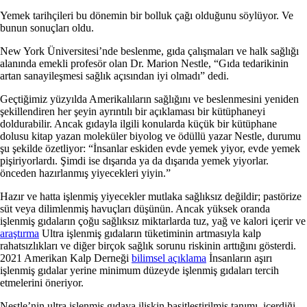
Yemek tarihçileri bu dönemin bir bolluk çağı olduğunu söylüyor. Ve
bunun sonuçları oldu.
New York Üniversitesi’nde beslenme, gıda çalışmaları ve halk sağlığı
alanında emekli profesör olan Dr. Marion Nestle, “Gıda tedarikinin
artan sanayileşmesi sağlık açısından iyi olmadı” dedi.
Geçtiğimiz yüzyılda Amerikalıların sağlığını ve beslenmesini yeniden
şekillendiren her şeyin ayrıntılı bir açıklaması bir kütüphaneyi
doldurabilir. Ancak gıdayla ilgili konularda küçük bir kütüphane
dolusu kitap yazan moleküler biyolog ve ödüllü yazar Nestle, durumu
şu şekilde özetliyor: “İnsanlar eskiden evde yemek yiyor, evde yemek
pişiriyorlardı. Şimdi ise dışarıda ya da dışarıda yemek yiyorlar.
önceden hazırlanmış yiyecekleri yiyin.”
Hazır ve hatta işlenmiş yiyecekler mutlaka sağlıksız değildir; pastörize
süt veya dilimlenmiş havuçları düşünün. Ancak yüksek oranda
işlenmiş gıdaların çoğu sağlıksız miktarlarda tuz, yağ ve kalori içerir ve
araştırma
Ultra işlenmiş gıdaların tüketiminin artmasıyla kalp
rahatsızlıkları ve diğer birçok sağlık sorunu riskinin arttığını gösterdi.
2021 Amerikan Kalp Derneği
bilimsel açıklama
İnsanların aşırı
işlenmiş gıdalar yerine minimum düzeyde işlenmiş gıdaları tercih
etmelerini öneriyor.
Nestle’nin ultra işlenmiş gıdaya ilişkin basitleştirilmiş tanımı, içerdiği