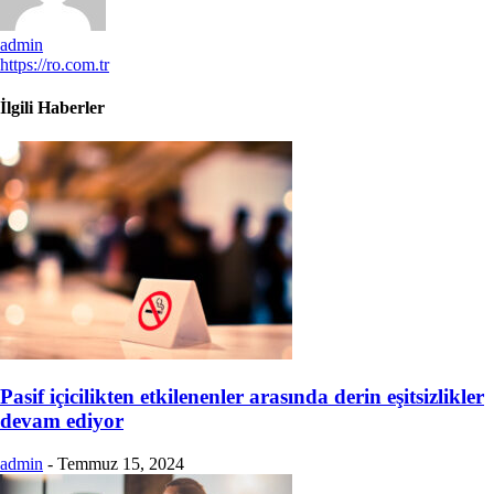
admin
https://ro.com.tr
İlgili Haberler
Pasif içicilikten etkilenenler arasında derin eşitsizlikler
devam ediyor
admin
-
Temmuz 15, 2024