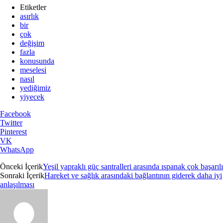
Etiketler
asırlık
bir
çok
değişim
fazla
konusunda
meselesi
nasıl
yediğimiz
yiyecek
Facebook
Twitter
Pinterest
VK
WhatsApp
Önceki İçerik
Yeşil yapraklı güç santralleri arasında ıspanak çok başarılı
Sonraki İçerik
Hareket ve sağlık arasındaki bağlantının giderek daha iyi
anlaşılması