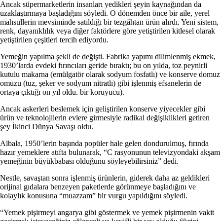
Ancak süpermarketlerin insanları yedikleri şeyin kaynağından da
uzaklaştırmaya başladığını söyledi. O dönemden önce bir aile, yerel
mahsullerin mevsiminde satıldığı bir tezgâhtan ürün alırdı. Yeni sistem,
renk, dayanıklılık veya diğer faktörlere göre yetiştirilen kitlesel olarak
yetiştirilen çeşitleri tercih ediyordu.
Yemeğin yapılma şekli de değişti. Fabrika yapımı dilimlenmiş ekmek,
1930’larda evdeki fırıncıları geride bıraktı; bu on yılda, toz peynirli
kutulu makarna (emülgatör olarak sodyum fosfatlı) ve konserve domuz
omuzu (tuz, şeker ve sodyum nitratlı) gibi işlenmiş efsanelerin de
ortaya çıktığı on yıl oldu. bir koruyucu).
Ancak askerleri beslemek için geliştirilen konserve yiyecekler gibi
ürün ve teknolojilerin evlere girmesiyle radikal değişiklikleri getiren
şey İkinci Dünya Savaşı oldu.
Albala, 1950’lerin başında popüler hale gelen dondurulmuş, fırında
hazır yemeklere atıfta bulunarak, “C rasyonunun televizyondaki akşam
yemeğinin büyükbabası olduğunu söyleyebilirsiniz” dedi.
Nestle, savaştan sonra işlenmiş ürünlerin, giderek daha az geldikleri
orijinal gıdalara benzeyen paketlerde görünmeye başladığını ve
kolaylık konusuna “muazzam” bir vurgu yapıldığını söyledi.
“Yemek pişirmeyi angarya gibi göstermek ve yemek pişirmenin vakit