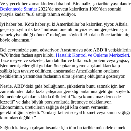
Ve yiyecek her zamankinden daha bol. Bir analiz, şu tarihte yayınlandı:
Beslenmede Sınırlar
2022’de mevcut kalorilerin 1909’dan sonraki
yüzyıla kadar %18 arttığı tahmin ediliyor.
İyi haber bu. Kötü haber şu ki Amerikalılar bu kalorileri yiyor. Albala,
geçen yüzyılın ilk kez “nüfusun önemli bir yüzdesinin gerçekten aşırı
yemek yiyebildiği dönem” olduğunu söyledi. Bu daha önce tarihte hiç
böyle olmamıştı.”
Bel çevremizde şunu gösteriyor: Araştırmaya göre ABD’li yetişkinlerin
%70’inden fazlası aşırı kilolu.
Hastalık Kontrol ve Önleme Merkezleri
.
Taze meyve ve sebzeler, tam tahıllar ve bitki bazlı protein veya yağsız,
işlenmemiş etler gibi gıdaları öne çıkaran yeme alışkanlıkları kalp
sağlığı için tavsiye edilirken, araştırmalar Amerikalıların ortalama
yediklerinin yarısından fazlasının ultra işlenmiş olduğunu gösteriyor.
Nestle, ABD’deki gıda bolluğunun, şirketlerin bunu satmak için her
zamankinden daha fazla çalışması gerektiği anlamına geldiğini söyledi.
Bu nedenle çabaları sıklıkla ürünlerini “karşı konulamaz derecede
lezzetli” ve daha büyük porsiyonlarda üretmeye odaklanıyor.
Ekonominin, üreticilerin sağlığa değil kâra önem vermesini
gerektirdiğini söyledi. “Gıda şirketleri sosyal hizmet veya kamu sağlığı
kurumları değildir.”
Sağlıklı kalmaya çalışan insanlar için tüm bu tarihle mücadele etmek