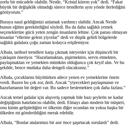
zorlu bir mücadele olabilir. Nestle, “Kristal kürem yok” dedi. “Fakat
büyük bir değişiklik olmadığı sürece trendlerin aynı yönde ilerlediğini
görüyorum.”
Buraya nasıl geldiğimizi anlamak yardımcı olabilir. Ancak Nestle
bunun eğitim gerektirdiğini söyledi. Bu da daha sağlıklı yemek
seçeneklerine gücü yeten zengin insanların lehine. Çok parası olmayan
insanlar “ellerine geleni yiyorlar” dedi ve düşük gelirli bölgelerde
sağlıklı gıdalara çoğu zaman kolayca erişilemiyor.
Albala, tarihsel trendlere karşı çıkmak isteyenler için düşünceli bir
yaklaşım öneriyor. “Hazırlamaktan, pişirmekten, servis etmekten,
paylaşmaktan ve yemekten mümkün olduğunca çok keyif alın. Ve bu
şekilde, bence mutlaka daha dengeli olacaksınız.”
Albala, çocuklarını büyütürken ailece yenen ev yemeklerine önem
verdi. Bazen bu çok zor, dedi. Ancak “yiyecekleri paylaşmanın ve
hazırlamanın bir değeri var. Bu sadece beslemekten çok daha fazlası.”
Ancak temel gıdalar için alışveriş yapmak bile bazı şeylerin ne kadar
değiştiğinin hatırlatıcısı olabilir, dedi. Elmayı alan modern bir müşteri,
onu kimin geliştirdiğini ve ülkenin diğer ucundan mı yoksa başka bir
ülkeden mi gönderildiğini merak edebilir.
Albala, “Bunlar atalarımızı bir asır önce şaşırtacak sorulardı” dedi.