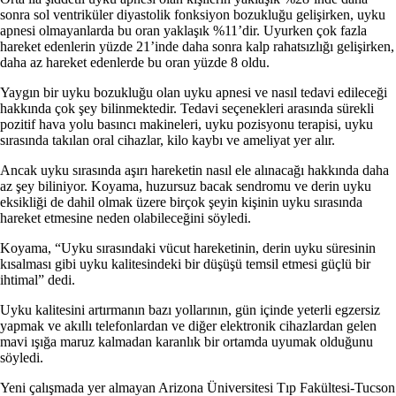
sonra sol ventriküler diyastolik fonksiyon bozukluğu gelişirken, uyku
apnesi olmayanlarda bu oran yaklaşık %11’dir. Uyurken çok fazla
hareket edenlerin yüzde 21’inde daha sonra kalp rahatsızlığı gelişirken,
daha az hareket edenlerde bu oran yüzde 8 oldu.
Yaygın bir uyku bozukluğu olan uyku apnesi ve nasıl tedavi edileceği
hakkında çok şey bilinmektedir. Tedavi seçenekleri arasında sürekli
pozitif hava yolu basıncı makineleri, uyku pozisyonu terapisi, uyku
sırasında takılan oral cihazlar, kilo kaybı ve ameliyat yer alır.
Ancak uyku sırasında aşırı hareketin nasıl ele alınacağı hakkında daha
az şey biliniyor. Koyama, huzursuz bacak sendromu ve derin uyku
eksikliği de dahil olmak üzere birçok şeyin kişinin uyku sırasında
hareket etmesine neden olabileceğini söyledi.
Koyama, “Uyku sırasındaki vücut hareketinin, derin uyku süresinin
kısalması gibi uyku kalitesindeki bir düşüşü temsil etmesi güçlü bir
ihtimal” dedi.
Uyku kalitesini artırmanın bazı yollarının, gün içinde yeterli egzersiz
yapmak ve akıllı telefonlardan ve diğer elektronik cihazlardan gelen
mavi ışığa maruz kalmadan karanlık bir ortamda uyumak olduğunu
söyledi.
Yeni çalışmada yer almayan Arizona Üniversitesi Tıp Fakültesi-Tucson