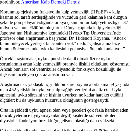
görünüyor.
Amerikan Kalp Derneği Dergisi
.
Korunmuş ejeksiyon fraksiyonlu kalp yetmezliği (HFpEF) – kalp
kasının sol tarafı sertleştiğinde ve vücudun geri kalanına kanı düzgün
şekilde pompalayamadığında ortaya çıkan bir tür kalp yetmezliği – 37
milyon vakanın %60’ını oluşturur. Dünya çapında kalp yetmezliği.
Japonya’nın Nishinomiya kentindeki Hyogo Tıp Üniversitesi’nde
profesör olan araştırmanın baş yazarı Dr. Hidenori Koyama, “Ancak
bunu önleyecek yerleşik bir yöntem yok” dedi. “Çalışmamız bize
bunun önlenmesinde uyku kalitesinin potansiyel önemini anlatıyor.”
Önceki araştırmalar, uyku apnesi de dahil olmak üzere uyku
sorunlarının artan kalp yetmezliği oranıyla ilişkili olduğunu göstermişti.
Ancak bunların sol ventriküler diyastolik fonksiyon bozukluğu ile
ilişkisini inceleyen çok az araştırma var.
Araştırmacılar, yaklaşık üç yıllık bir süre boyunca ortalama 59 yaşında
olan 452 yetişkinin uyku ve kalp sağlığı verilerini analiz etti. Uyku
apnesini, uyku süresini ve kişinin uyurken ne kadar hareket ettiğini
ölçtüler; bu da uykunun huzursuz olduğunun göstergesiydi.
Orta ila şiddetli uyku apnesi olan veya geceleri çok fazla hareket eden
(ancak yeterince uyuyamayanlar değil) kişilerde sol ventriküler
diyastolik fonksiyon bozukluğu gelişme olasılığı daha yüksekti.
Orta ila şiddetli uyku apnesi olan kişilerin yaklaşık %28’inde daha