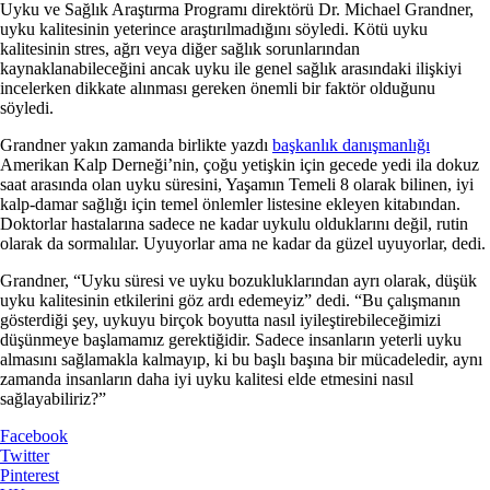
Uyku ve Sağlık Araştırma Programı direktörü Dr. Michael Grandner,
uyku kalitesinin yeterince araştırılmadığını söyledi. Kötü uyku
kalitesinin stres, ağrı veya diğer sağlık sorunlarından
kaynaklanabileceğini ancak uyku ile genel sağlık arasındaki ilişkiyi
incelerken dikkate alınması gereken önemli bir faktör olduğunu
söyledi.
Grandner yakın zamanda birlikte yazdı
başkanlık danışmanlığı
Amerikan Kalp Derneği’nin, çoğu yetişkin için gecede yedi ila dokuz
saat arasında olan uyku süresini, Yaşamın Temeli 8 olarak bilinen, iyi
kalp-damar sağlığı için temel önlemler listesine ekleyen kitabından.
Doktorlar hastalarına sadece ne kadar uykulu olduklarını değil, rutin
olarak da sormalılar. Uyuyorlar ama ne kadar da güzel uyuyorlar, dedi.
Grandner, “Uyku süresi ve uyku bozukluklarından ayrı olarak, düşük
uyku kalitesinin etkilerini göz ardı edemeyiz” dedi. “Bu çalışmanın
gösterdiği şey, uykuyu birçok boyutta nasıl iyileştirebileceğimizi
düşünmeye başlamamız gerektiğidir. Sadece insanların yeterli uyku
almasını sağlamakla kalmayıp, ki bu başlı başına bir mücadeledir, aynı
zamanda insanların daha iyi uyku kalitesi elde etmesini nasıl
sağlayabiliriz?”
Facebook
Twitter
Pinterest