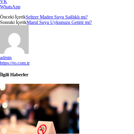
VK
WhatsApp
Önceki İçerik
Seltzer Maden Suyu Sağlıklı mı?
Sonraki İçerik
Marul Suyu Uykunuzu Getirir mi?
admin
https://ro.com.tr
İlgili Haberler