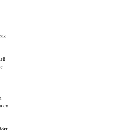
ı
rak
sli
ne
n
a en
dört