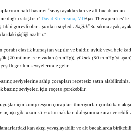
larının hafif basıncı “sıvıyı ayaklardan ve alt bacaklardan
e doğru sıkıştırır”
David Steensma, MD
Ajax Therapeutics’te
tıbbi görevli olan , şunları söyledi:
Sağlık
“Bu sıkma ayak, aya
lardaki şişliği azaltır.”
çorabı elastik kumaştan yapılır ve baldır, uyluk veya bele ka
şük (20 milimetre cıvadan (mmHg)), yüksek (30 mmHg’yi aşan
çeşitli gerilim seviyelerinde gelir.
sınç seviyelerine sahip çorapları reçetesiz satın alabilirsiniz,
 basınç seviyeleri için reçete gerekebilir.
uçuşlar için kompresyon çorapları öneriyorlar çünkü kan akış
ce uçuşu gibi uzun süre oturmak kan dolaşımına zarar verebilir.
amarlardaki kan akışı yavaşlayabilir ve alt bacaklarda birikebili