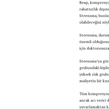
Reap, kompresyon
rahatsızlık dışın
Steensma, bunlar
olabileceğini söyl
Steensma, durum
önemli olduğunu 
için doktorunuza
Steensma’ya göre
grubundaki kişil
yüksek risk grub
maliyetin bir kısm
Tüm kompresyon ç
ancak acı verici
yuvarlamaktan ka