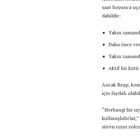
saat boyunca uça
dahildir:
Yakın zamand
Daha önce ven
Yakın zamand
Aktif bir köt
Ancak Reap, komp
için faydalı olabi
“Herhangi bir uçu
kullanışlıdırlar,
süren uzun yolcu