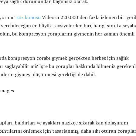
veya sağlık durumundan bağımsız olarak.
iyorum”
söz konusu
Videosu 220.000’den fazla izlenen bir içeri
 verebileceğim en büyük tavsiyelerden biri, hangi sınıfta seyah
z olun, bu kompresyon çoraplarını giymenin her zaman önemli
rda kompresyon çorabı giymek gerçekten herkes için sağlık
r sağlayabilir mi? İşte bu çoraplar hakkında bilmeniz gerekenl
imlerin giymeyi düşünmesi gerektiği de dahil.
 Images
ları, baldırları ve ayakları nazikçe sıkarak kan dolaşımını
ıhtılarını önlemek için tasarlanmış, daha sıkı oturan çoraplar