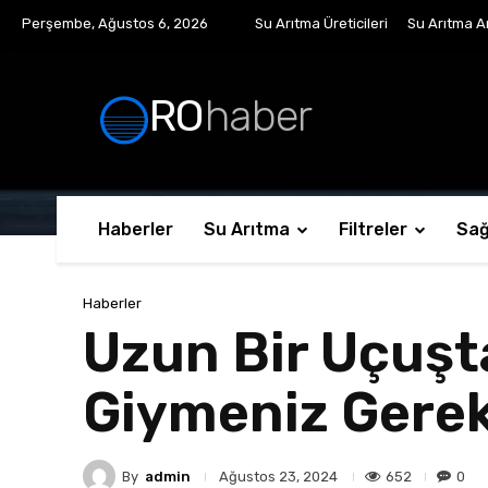
Perşembe, Ağustos 6, 2026
Su Arıtma Üreticileri
Su Arıtma Ar
RO
haber
Haberler
Su Arıtma
Filtreler
Sağ
Haberler
Uzun Bir Uçuş
Giymeniz Gerek
By
admin
652
0
Ağustos 23, 2024