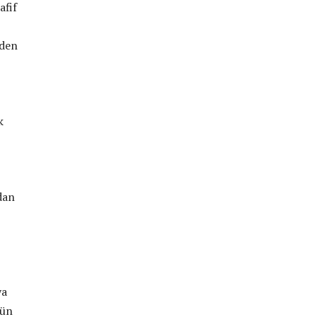
afif
eden
k
dan
ya
gün