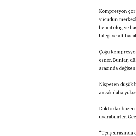
Kompresyon çorap
vücudun merkezin
hematolog ve baş 
bileği ve alt bacak
Çoğu kompresyon 
esner.
Bunlar, dü
arasında değişen 
Nispeten düşük ba
ancak daha yüksek
Doktorlar bazen 
uyarabilirler. Ge
“Uçuş sırasında d