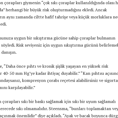
 çorapları giymenin “çok sıkı çoraplar kullanıldığında olası h
da” herhangi bir büyük risk oluşturmadığını ekledi. Ancak
ın aynı zamanda ciltte hafif tahrişe veya küçük morluklara n
edi.
unuza uygun bir sıkıştırma gücüne sahip çoraplar bulmanın
söyledi. Risk seviyeniz için uygun sıkıştırma gücünü belirleme
 danışın.
, “Daha önce pıhtı ve kronik şişlik yaşayan en yüksek risk
er 40-50 mm Hg’ye kadar ihtiyaç duyabilir.” “Kan pıhtısı açısın
undaysanız, kompresyon çorabı reçetesi alabilirsiniz ve sigorta
ını karşılayabilir.”
orapları sıkı bir baskı sağlamak için sıkı bir uyum sağlamalı
 derecede sıkı olmamalıdır. Steensma, “bunları toplamaktan ve
çınmak önemlidir” diye açıkladı. “Ayak ve bacak boyunca düz