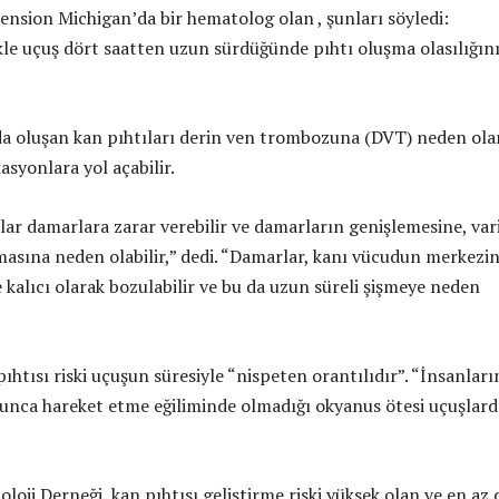
ension Michigan’da bir hematolog olan , şunları söyledi:
ikle uçuş dört saatten uzun sürdüğünde pıhtı oluşma olasılığın
a oluşan kan pıhtıları derin ven trombozuna (DVT) neden ola
syonlara yol açabilir.
ar damarlara zarar verebilir ve damarların genişlemesine, vari
asına neden olabilir,” dedi. “Damarlar, kanı vücudun merkezi
kalıcı olarak bozulabilir ve bu da uzun süreli şişmeye neden
ıhtısı riski uçuşun süresiyle “nispeten orantılıdır”. “İnsanları
unca hareket etme eğiliminde olmadığı okyanus ötesi uçuşlard
oji Derneği, kan pıhtısı geliştirme riski yüksek olan ve en az 