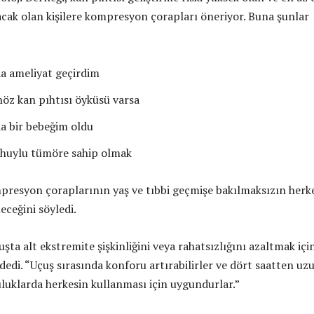
cak olan kişilere kompresyon çorapları öneriyor. Buna şunlar
a ameliyat geçirdim
öz kan pıhtısı öyküsü varsa
a bir bebeğim oldu
ü huylu tümöre sahip olmak
resyon çoraplarının yaş ve tıbbi geçmişe bakılmaksızın herk
leceğini söyledi.
şta alt ekstremite şişkinliğini veya rahatsızlığını azaltmak içi
” dedi. “Uçuş sırasında konforu artırabilirler ve dört saatten uz
luklarda herkesin kullanması için uygundurlar.”