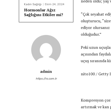
neden oldu; yaş 
Kadın Sağlığı
Ekim 24, 2024
Hormonlar Ağız
“Çok seyahat ed
Sağlığını Etkiler mi?
oluşturucu, “size
ediyor olursanı
olduğudur.”
Peki uzun uçuşla
açısından faydala
uçuş sırasında k
admin
nito100 / Getty
https://ro.com.tr
Kompresyon çorap
artırmak ve kan p