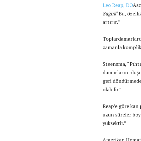
Leo Reap, DO
Asc
Sağlık
“Bu, özell
artırır.”
Toplardamarlard
zamanla komplika
Steensma, “Pıhtıl
damarların oluşm
geri döndürmede 
olabilir.”
Reap’e göre kan p
uzun süreler boy
yüksektir.”
Amerikan Hematol