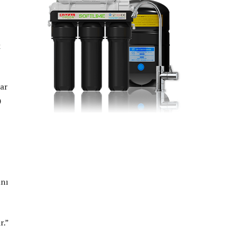
k
dar
)
ını
r.”