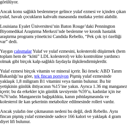
görülüyor.
Ancak konu sağlıklı beslenmeye gelince yulaf ezmesi ve içinden çıkan
yulaf, havalı çocukların kahvaltı masasında mutlaka yerini alabilir.
Louisiana Eyalet Üniversitesi’nin Baton Rouge’daki Pennington
Biyomedikal Araştırma Merkezi’nde beslenme ve kronik hastalık
araştırma programı yöneticisi Candida Rebello, “Pek çok iyi özelliği
var” dedi.
Yaygın
çalışmalar
Yulaf ve yulaf ezmesini, kolesterolü düşürmek (hem
toplam hem de “kötü” LDL kolesterol) ve kilo kontrolüne yardımcı
olmak gibi birçok kalp-sağlıklı faydayla ilişkilendirmişlerdir.
Yulaf ezmesi birçok vitamin ve mineral içerir. İki örnek: ABD Tarım
Bakanlığı’na göre,
tek fincan porsiyon
Pişmiş yulaf ezmesinde
yaklaşık 1,8 miligram B1 vitamini veya tiamin bulunur. Bu bir
yetişkinin günlük ihtiyacının %15’ine yakın. Ayrıca 1.36 mg manganez
içerir; bu da erkekler için günlük tavsiyenin %59’u, kadınlar için ise
%76’sıdır. Manganezin bağışıklıkta, kanın pıhtılaşmasında ve
kolesterol ile kan şekerinin metabolize edilmesinde rolleri vardır.
Ancak yulafın öne çıkmasının nedeni bu değil, dedi Rebello. Aynı
fincan pişmiş yulaf ezmesinde sadece 166 kalori ve yaklaşık 4 gram
diyet lifi bulunur.