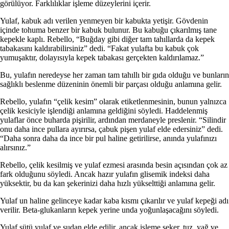
görülüyor. Farklılıklar işleme düzeylerini içerir.
Yulaf, kabuk adı verilen yenmeyen bir kabukta yetişir. Gövdenin
içinde tohuma benzer bir kabuk bulunur. Bu kabuğu çıkarılmış tane
kepekle kaplı. Rebello, “Buğday gibi diğer tam tahıllarda da kepek
tabakasını kaldırabilirsiniz” dedi. “Fakat yulafta bu kabuk çok
yumuşaktır, dolayısıyla kepek tabakası gerçekten kaldırılamaz.”
Bu, yulafın neredeyse her zaman tam tahıllı bir gıda olduğu ve bunların
sağlıklı beslenme düzeninin önemli bir parçası olduğu anlamına gelir.
Rebello, yulafın “çelik kesim” olarak etiketlenmesinin, bunun yalnızca
çelik kesiciyle işlendiği anlamına geldiğini söyledi. Haddelenmiş
yulaflar önce buharda pişirilir, ardından merdaneyle preslenir. “Silindir
onu daha ince pullara ayırırsa, çabuk pişen yulaf elde edersiniz” dedi.
“Daha sonra daha da ince bir pul haline getirilirse, anında yulafınızı
alırsınız.”
Rebello, çelik kesilmiş ve yulaf ezmesi arasında besin açısından çok az
fark olduğunu söyledi. Ancak hazır yulafın glisemik indeksi daha
yüksektir, bu da kan şekerinizi daha hızlı yükselttiği anlamına gelir.
Yulaf un haline gelinceye kadar kaba kısmı çıkarılır ve yulaf kepeği adı
verilir. Beta-glukanların kepek yerine unda yoğunlaşacağını söyledi.
Yulaf sütü yulaf ve sudan elde edilir, ancak işleme şeker, tuz, yağ ve