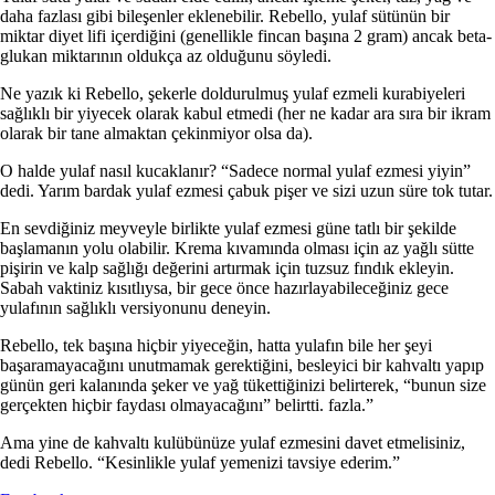
daha fazlası gibi bileşenler eklenebilir. Rebello, yulaf sütünün bir
miktar diyet lifi içerdiğini (genellikle fincan başına 2 gram) ancak beta-
glukan miktarının oldukça az olduğunu söyledi.
Ne yazık ki Rebello, şekerle doldurulmuş yulaf ezmeli kurabiyeleri
sağlıklı bir yiyecek olarak kabul etmedi (her ne kadar ara sıra bir ikram
olarak bir tane almaktan çekinmiyor olsa da).
O halde yulaf nasıl kucaklanır? “Sadece normal yulaf ezmesi yiyin”
dedi. Yarım bardak yulaf ezmesi çabuk pişer ve sizi uzun süre tok tutar.
En sevdiğiniz meyveyle birlikte yulaf ezmesi güne tatlı bir şekilde
başlamanın yolu olabilir. Krema kıvamında olması için az yağlı sütte
pişirin ve kalp sağlığı değerini artırmak için tuzsuz fındık ekleyin.
Sabah vaktiniz kısıtlıysa, bir gece önce hazırlayabileceğiniz gece
yulafının sağlıklı versiyonunu deneyin.
Rebello, tek başına hiçbir yiyeceğin, hatta yulafın bile her şeyi
başaramayacağını unutmamak gerektiğini, besleyici bir kahvaltı yapıp
günün geri kalanında şeker ve yağ tükettiğinizi belirterek, “bunun size
gerçekten hiçbir faydası olmayacağını” belirtti. fazla.”
Ama yine de kahvaltı kulübünüze yulaf ezmesini davet etmelisiniz,
dedi Rebello. “Kesinlikle yulaf yemenizi tavsiye ederim.”