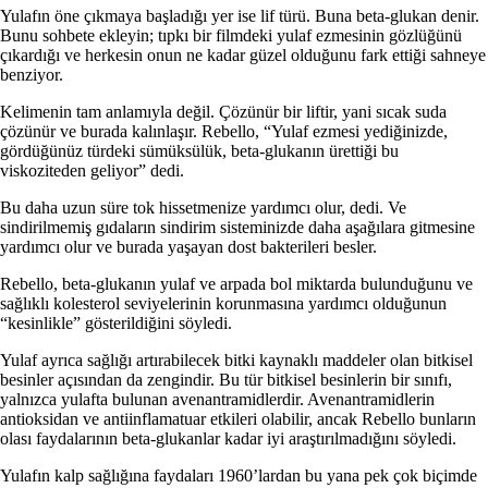
Yulafın öne çıkmaya başladığı yer ise lif türü. Buna beta-glukan denir.
Bunu sohbete ekleyin; tıpkı bir filmdeki yulaf ezmesinin gözlüğünü
çıkardığı ve herkesin onun ne kadar güzel olduğunu fark ettiği sahneye
benziyor.
Kelimenin tam anlamıyla değil. Çözünür bir liftir, yani sıcak suda
çözünür ve burada kalınlaşır. Rebello, “Yulaf ezmesi yediğinizde,
gördüğünüz türdeki sümüksülük, beta-glukanın ürettiği bu
viskoziteden geliyor” dedi.
Bu daha uzun süre tok hissetmenize yardımcı olur, dedi. Ve
sindirilmemiş gıdaların sindirim sisteminizde daha aşağılara gitmesine
yardımcı olur ve burada yaşayan dost bakterileri besler.
Rebello, beta-glukanın yulaf ve arpada bol miktarda bulunduğunu ve
sağlıklı kolesterol seviyelerinin korunmasına yardımcı olduğunun
“kesinlikle” gösterildiğini söyledi.
Yulaf ayrıca sağlığı artırabilecek bitki kaynaklı maddeler olan bitkisel
besinler açısından da zengindir. Bu tür bitkisel besinlerin bir sınıfı,
yalnızca yulafta bulunan avenantramidlerdir. Avenantramidlerin
antioksidan ve antiinflamatuar etkileri olabilir, ancak Rebello bunların
olası faydalarının beta-glukanlar kadar iyi araştırılmadığını söyledi.
Yulafın kalp sağlığına faydaları 1960’lardan bu yana pek çok biçimde