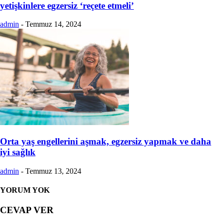
yetişkinlere egzersiz ‘reçete etmeli’
admin
-
Temmuz 14, 2024
Orta yaş engellerini aşmak, egzersiz yapmak ve daha
iyi sağlık
admin
-
Temmuz 13, 2024
YORUM YOK
CEVAP VER