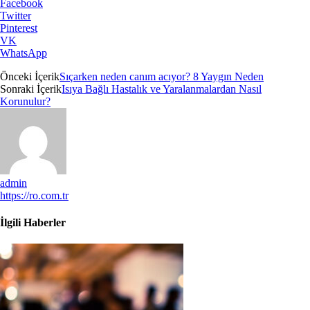
Facebook
Twitter
Pinterest
VK
WhatsApp
Önceki İçerik
Sıçarken neden canım acıyor? 8 Yaygın Neden
Sonraki İçerik
Isıya Bağlı Hastalık ve Yaralanmalardan Nasıl
Korunulur?
admin
https://ro.com.tr
İlgili Haberler