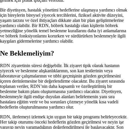
gelmek için pratik ipuçları verebilir.
Bir diyetisyen, hastalık yönetimi hedeflerine ulaşmaya yardımcı olmak
için bireylerin bireysel yiyecek tercihlerini, fiziksel aktivite düzeyini,
yaşam tarzını ve özel ihtiyaçları dikkate alan bir plan geliştirmelerine
yardımcı olabilir. Bir RDN, böbrek hastalığı olan kişilerin böbrek
yetmezliğine yönelik temel beslenme kurallarını daha iyi anlamalarına
ve böbrek fonksiyonlarını korurken ve sürdürürken beslenmeyle ilgili
kaygıları gidermelerine yardımcı olabilir.
Ne Beklemeliyim?
RDN ziyaretinin süresi değişebilir. İlk ziyaret tipik olarak hastanın
yiyecek ve beslenme alışkanlıklarının, son kan testlerinin veya
laboratuvar çalışmalarının ve tıbbi geçmişinin gözden geçirilmesini
içeren derinlemesine bir değerlendirme olacaktır. Bu ziyaret sırasında
toplanan veriler, RDN’nin daha kapsamlı ve özelleştirilmiş bir
beslenme bakım planı oluşturmasına yardımcı olacaktır. Diyetisyen,
beslenmeyle ilgili endişe duyulan alanları belirlemenin yanı sıra
hastalara eğitim verir ve bu sorunları çözmeye yönelik kısa vadeli
hedeflerin oluşturulmasına yardımcı olur.
RDN, ilerlemeyi izlemek için uygun bir takip programı belirleyecektir.
Her takip oturumu önceki hedeflerin gözden geçirilmesi ve neyin işe
yarayıp neyin yaramadığının değerlendirilmesi ile başlayacaktır. Son