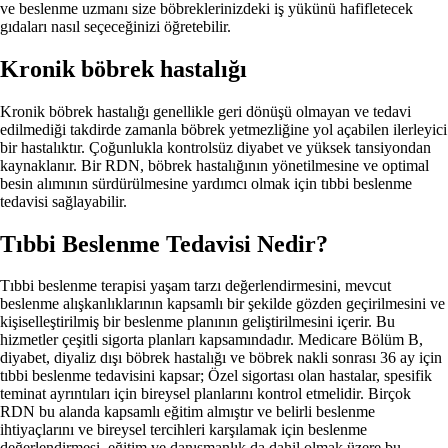
ve beslenme uzmanı size böbreklerinizdeki iş yükünü hafifletecek
gıdaları nasıl seçeceğinizi öğretebilir.
Kronik böbrek hastalığı
Kronik böbrek hastalığı genellikle geri dönüşü olmayan ve tedavi
edilmediği takdirde zamanla böbrek yetmezliğine yol açabilen ilerleyici
bir hastalıktır. Çoğunlukla kontrolsüz diyabet ve yüksek tansiyondan
kaynaklanır. Bir RDN, böbrek hastalığının yönetilmesine ve optimal
besin alımının sürdürülmesine yardımcı olmak için tıbbi beslenme
tedavisi sağlayabilir.
Tıbbi Beslenme Tedavisi Nedir?
Tıbbi beslenme terapisi yaşam tarzı değerlendirmesini, mevcut
beslenme alışkanlıklarının kapsamlı bir şekilde gözden geçirilmesini ve
kişiselleştirilmiş bir beslenme planının geliştirilmesini içerir. Bu
hizmetler çeşitli sigorta planları kapsamındadır. Medicare Bölüm B,
diyabet, diyaliz dışı böbrek hastalığı ve böbrek nakli sonrası 36 ay için
tıbbi beslenme tedavisini kapsar; Özel sigortası olan hastalar, spesifik
teminat ayrıntıları için bireysel planlarını kontrol etmelidir. Birçok
RDN bu alanda kapsamlı eğitim almıştır ve belirli beslenme
ihtiyaçlarını ve bireysel tercihleri ​​karşılamak için beslenme
değerlendirmesi, eğitim ve danışmanlık da dahil olmak üzere bu