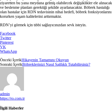
ziyaretten bu yana meydana gelmiş olabilecek değişiklikler ele alınacak
ve beslenme planları gerektiği şekilde ayarlanacaktır. Böbrek hastalığı
olan hastalar için RDN tedavisinin nihai hedefi, böbrek fonksiyonlarını
korurken yaşam kalitelerini arttırmaktır.
RDN’yi görmek için tıbbi sağlayıcınızdan sevk isteyin.
Facebook
Twitter
Pinterest
VK
WhatsApp
Önceki İçerik
Hikayenin Tamamını Okuyun
Sonraki İçerik
Böbreklerinizi Nasıl Sağlıklı Tutabilirsiniz?
admin
https://ro.com.tr
İlgili Haberler