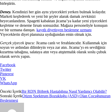
birleştirin.
Deney.
Kendinizi her gün aynı yiyecekleri yerken bulmak kolaydır.
Marketi keşfederek ve yeni bir şeyler alarak damak zevkinizi
heyecanlandırın. Spagetti kabaktan jicama’ya kadar yeni yiyecekleri
keşfetme ve deneme fırsatı sonsuzdur. Mağaza personeliyle konuşun
ve bir uzmana danışın.
kayıtlı diyetisyen beslenme uzmanı
Yiyeceklerin diyet planınıza uyduğundan emin olmak için.
Gerçek yiyecek ipucu:
Jicama canlı ve ferahlatıcıdır. Kullanmak için
soyun ve ardından dilimleyin veya zar atın. Jicama’yı en sevdiğiniz
kızartma tabağına, salataya atın veya atıştırmalık olarak soslu çubuk
olarak servis yapın.
Facebook
Twitter
Pinterest
VK
WhatsApp
Önceki İçerik
Bir RDN Böbrek Hastalığına Nasıl Yardımcı Olabilir?
Sonraki İçerik
Otizm Spektrum Bozukluğu (ASD) Olan Çocuğunuzun
Beslenmesi