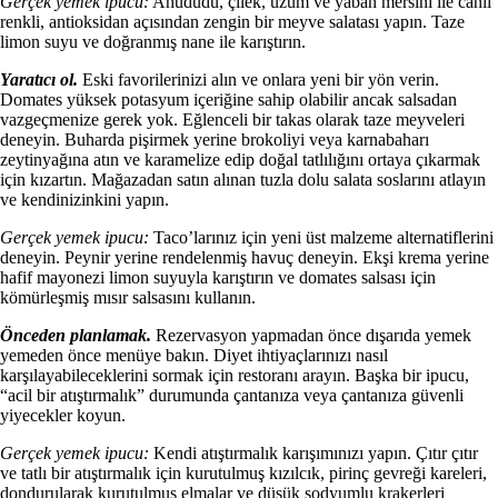
Gerçek yemek ipucu:
Ahududu, çilek, üzüm ve yaban mersini ile canlı
renkli, antioksidan açısından zengin bir meyve salatası yapın. Taze
limon suyu ve doğranmış nane ile karıştırın.
Yaratıcı ol.
Eski favorilerinizi alın ve onlara yeni bir yön verin.
Domates yüksek potasyum içeriğine sahip olabilir ancak salsadan
vazgeçmenize gerek yok. Eğlenceli bir takas olarak taze meyveleri
deneyin. Buharda pişirmek yerine brokoliyi veya karnabaharı
zeytinyağına atın ve karamelize edip doğal tatlılığını ortaya çıkarmak
için kızartın. Mağazadan satın alınan tuzla dolu salata soslarını atlayın
ve kendinizinkini yapın.
Gerçek yemek ipucu:
Taco’larınız için yeni üst malzeme alternatiflerini
deneyin. Peynir yerine rendelenmiş havuç deneyin. Ekşi krema yerine
hafif mayonezi limon suyuyla karıştırın ve domates salsası için
kömürleşmiş mısır salsasını kullanın.
Önceden planlamak.
Rezervasyon yapmadan önce dışarıda yemek
yemeden önce menüye bakın. Diyet ihtiyaçlarınızı nasıl
karşılayabileceklerini sormak için restoranı arayın. Başka bir ipucu,
“acil bir atıştırmalık” durumunda çantanıza veya çantanıza güvenli
yiyecekler koyun.
Gerçek yemek ipucu:
Kendi atıştırmalık karışımınızı yapın. Çıtır çıtır
ve tatlı bir atıştırmalık için kurutulmuş kızılcık, pirinç gevreği kareleri,
dondurularak kurutulmuş elmalar ve düşük sodyumlu krakerleri