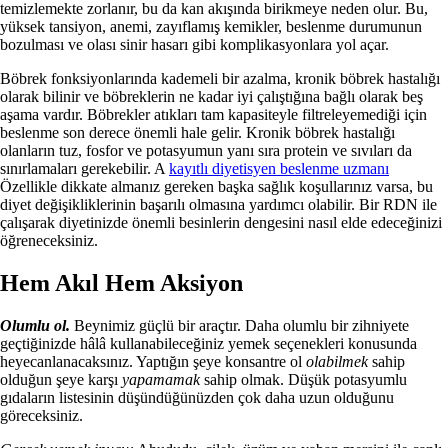
temizlemekte zorlanır, bu da kan akışında birikmeye neden olur. Bu,
yüksek tansiyon, anemi, zayıflamış kemikler, beslenme durumunun
bozulması ve olası sinir hasarı gibi komplikasyonlara yol açar.
Böbrek fonksiyonlarında kademeli bir azalma, kronik böbrek hastalığı
olarak bilinir ve böbreklerin ne kadar iyi çalıştığına bağlı olarak beş
aşama vardır. Böbrekler atıkları tam kapasiteyle filtreleyemediği için
beslenme son derece önemli hale gelir. Kronik böbrek hastalığı
olanların tuz, fosfor ve potasyumun yanı sıra protein ve sıvıları da
sınırlamaları gerekebilir. A
kayıtlı diyetisyen beslenme uzmanı
Özellikle dikkate almanız gereken başka sağlık koşullarınız varsa, bu
diyet değişikliklerinin başarılı olmasına yardımcı olabilir. Bir RDN ile
çalışarak diyetinizde önemli besinlerin dengesini nasıl elde edeceğinizi
öğreneceksiniz.
Hem Akıl Hem Aksiyon
Olumlu ol.
Beynimiz güçlü bir araçtır. Daha olumlu bir zihniyete
geçtiğinizde hâlâ kullanabileceğiniz yemek seçenekleri konusunda
heyecanlanacaksınız. Yaptığın şeye konsantre ol
olabilmek
sahip
olduğun şeye karşı
yapamamak
sahip olmak. Düşük potasyumlu
gıdaların listesinin düşündüğünüzden çok daha uzun olduğunu
göreceksiniz.