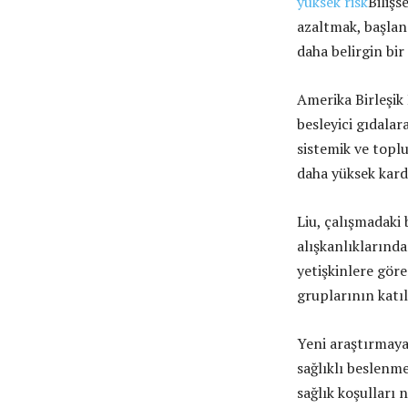
yüksek risk
Bilişs
azaltmak, başlang
daha belirgin bir 
Amerika Birleşik 
besleyici gıdalar
sistemik ve topl
daha yüksek kardi
Liu, çalışmadaki 
alışkanlıklarında
yetişkinlere göre
gruplarının katıl
Yeni araştırmaya
sağlıklı beslenm
sağlık koşulları 