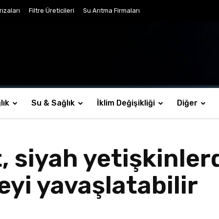
ızaları
Filtre Üreticileri
Su Arıtma Firmaları
lık
Su & Sağlık
İklim Değişikliği
Diğer
et, siyah yetişkinle
eyi yavaşlatabilir