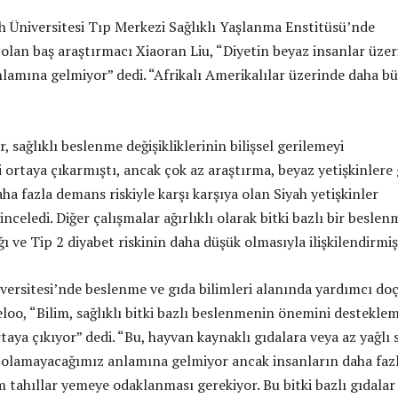
h Üniversitesi Tıp Merkezi Sağlıklı Yaşlanma Enstitüsü’nde
olan baş araştırmacı Xiaoran Liu, “Diyetin beyaz insanlar üze
nlamına gelmiyor” dedi. “Afrikalı Amerikalılar üzerinde daha b
, sağlıklı beslenme değişikliklerinin bilişsel gerilemeyi
i ortaya çıkarmıştı, ancak çok az araştırma, beyaz yetişkinlere
daha fazla demans riskiyle karşı karşıya olan Siyah yetişkinler
inceledi. Diğer çalışmalar ağırlıklı olarak bitki bazlı bir beslen
ığı ve Tip 2 diyabet riskinin daha düşük olmasıyla ilişkilendirmiş
versitesi’nde beslenme ve gıda bilimleri alanında yardımcı do
loo, “Bilim, sağlıklı bitki bazlı beslenmenin önemini destekle
taya çıkıyor” dedi. “Bu, hayvan kaynaklı gıdalara veya az yağlı 
 olamayacağımız anlamına gelmiyor ancak insanların daha faz
m tahıllar yemeye odaklanması gerekiyor. Bu bitki bazlı gıdalar