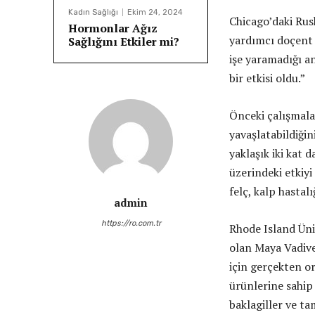
Kadın Sağlığı
Ekim 24, 2024
Chicago’daki Rus
Hormonlar Ağız
yardımcı doçent 
Sağlığını Etkiler mi?
işe yaramadığı a
bir etkisi oldu.”
Önceki çalışmalar
yavaşlatabildiğin
yaklaşık iki kat 
üzerindeki etkiyi 
felç, kalp hastal
admin
https://ro.com.tr
Rhode Island Üni
olan Maya Vadive
için gerçekten or
ürünlerine sahip
baklagiller ve ta