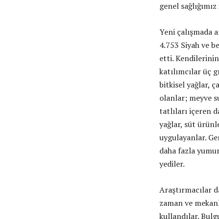
genel sağlığımız
Yeni çalışmada a
4.753 Siyah ve be
etti. Kendilerini
katılımcılar üç g
bitkisel yağlar, 
olanlar; meyve su
tatlıları içeren 
yağlar, süt ürünl
uygulayanlar. Ge
daha fazla yumurt
yediler.
Araştırmacılar dah
zaman ve mekanla 
kullandılar. Bulg