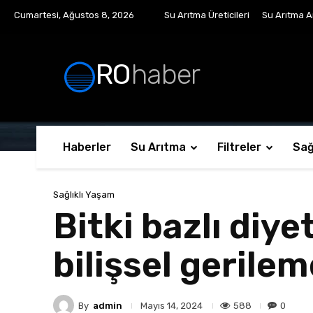
Cumartesi, Ağustos 8, 2026
Su Arıtma Üreticileri
Su Arıtma Ar
RO
haber
Haberler
Su Arıtma
Filtreler
Sağ
Sağlıklı Yaşam
Bitki bazlı diy
bilişsel gerilem
By
admin
588
0
Mayıs 14, 2024