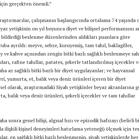
 için gerçekten önemli.”
raştırmacılar, çalışmanın başlangıcında ortalama 74 yaşında 
yaz yetişkinin on yıl boyunca diyet ve bilişsel performansını a
n bildirdiği beslenme düzenlerinden aldıkları puanlara göre
ruba ayrıldı: meyve, sebze, kuruyemiş, tam tahıl, baklagiller,
çay ve kahve açısından zengin bitki bazlı sağlıklı beslenmeye sa
ları, rafine tahıllar, patates, şekerle tatlandırılmış içecekler v
daha az sağlıklı bitki bazlı bir diyet uygulayanlar; ve hayvansal
eri, yumurta, et, balık veya deniz ürünleri içeren bir diyet
nel olarak, araştırmadaki Siyah yetişkinler beyaz akranlarına g
a, balık veya deniz ürünleri, şekerli içecekler ve tam tahıllar
a sonra genel bilişi, algısal hızı ve epizodik hafızayı (belirli b
ilişkili kişisel deneyimleri hatırlama yeteneği) ölçmek için tes
ular, en sağlıklı bitki bazlı beslenmenin, siyah yetişkinlerde her