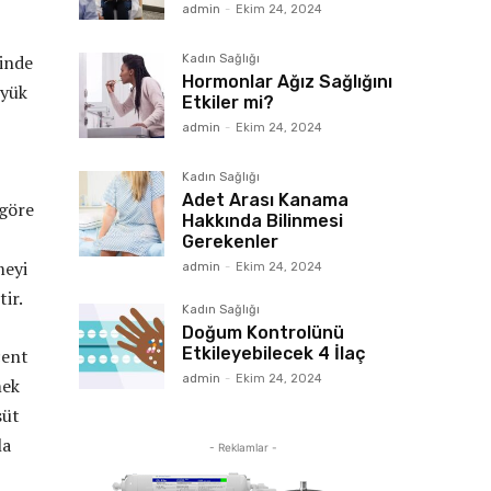
admin
-
Ekim 24, 2024
rinde
Kadın Sağlığı
Hormonlar Ağız Sağlığını
üyük
Etkiler mi?
admin
-
Ekim 24, 2024
Kadın Sağlığı
Adet Arası Kanama
 göre
Hakkında Bilinmesi
Gerekenler
meyi
admin
-
Ekim 24, 2024
tir.
Kadın Sağlığı
Doğum Kontrolünü
Etkileyebilecek 4 İlaç
çent
admin
-
Ekim 24, 2024
mek
süt
la
- Reklamlar -