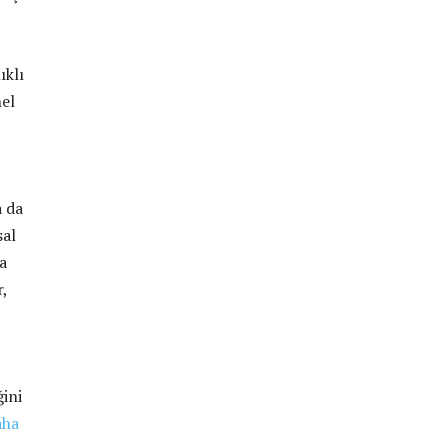
ıklı
el
a da
sal
a
,
ğini
aha