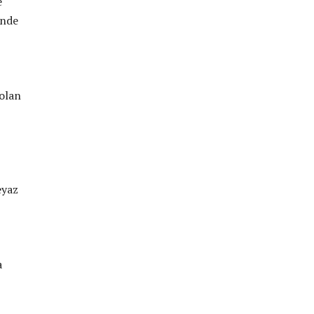
e
inde
,
 olan
eyaz
a