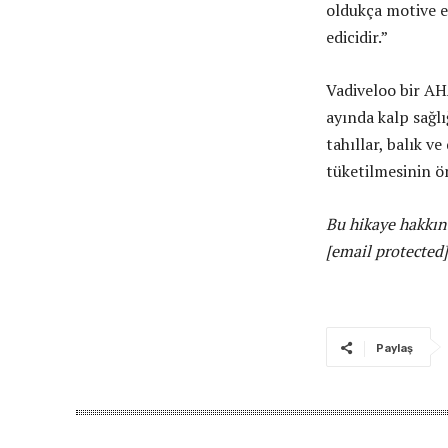
oldukça motive ed
edicidir.”
Vadiveloo bir AH
ayında kalp sağlı
tahıllar, balık v
tüketilmesinin ö
Bu hikaye hakkın
[email protected]
Paylaş