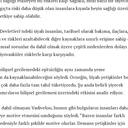
el sağlığı etkileyen bu riskleri kalp-sağlıklı, bitki bazlı bir diyetl
ıçta riski daha düşük olan insanlara kıyasla beyin sağlığı üzer
etkiye sahip olabilir.
Devletleri’ndeki siyah insanlar, tarihsel olarak bakıma, ilaçlara
a ve riskleri azaltabilecek diğer kaynaklara sınırlı erişime sahip
umsal sorunlar da dahil olmak üzere çeşitli nedenlerden dolayı
yovasküler risklerle karşı karşıyadır.
bilişsel gerilemedeki eşitsizliğin aynı zamanda yeme
n da kaynaklanabileceğini söyledi. Örneğin, Siyah yetişkinler b
 çok daha fazla tam tahıl tüketiyordu. Şu anda belirli yiyecek
ımcıların bilişsel gerilemesi üzerindeki etkisini analiz ediyor.
 dahil olmayan Vadiveloo, bunun gibi bulguların insanları dah
eye motive etmesini umduğunu söyledi. “Bazen insanlar farklı
nedeniyle farklı şekilde motive olurlar. Demans yetişkinler için