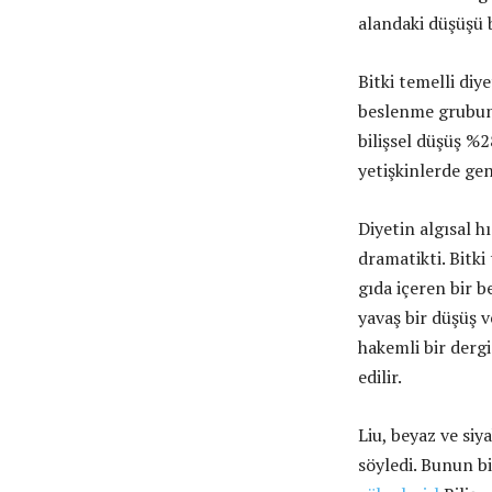
alandaki düşüşü b
Bitki temelli diy
beslenme grubunu
bilişsel düşüş %2
yetişkinlerde ge
Diyetin algısal h
dramatikti. Bitki
gıda içeren bir 
yavaş bir düşüş v
hakemli bir derg
edilir.
Liu, beyaz ve siy
söyledi. Bunun bi