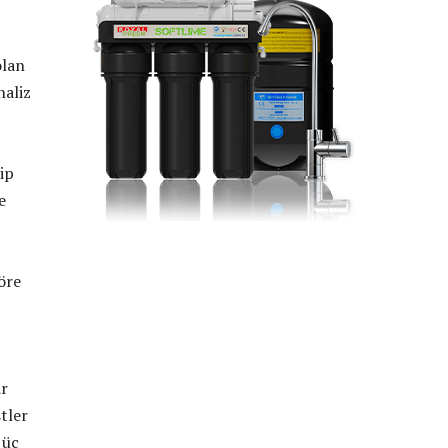
olan
naliz
hip
e
öre
ir
tler
 üç