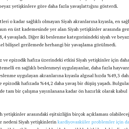
eyaz yetişkinlere göre daha fazla yavaşlattığını gösterdi.
etleri o kadar sağlıklı olmayan Siyah akranlarına kıyasla, en sağl
n en üst kademesinde yer alan Siyah yetişkinler arasında gen
8,4 yavaşladı. Diğer iki beslenme kategorisindeki siyah ve beyaz
nel bilişsel gerilemede herhangi bir yavaşlama görülmedi.
ız ve epizodik hafıza üzerindeki etkisi Siyah yetişkinler için dah
 temelli en sağlıklı beslenmeyi uygulayanlar, daha fazla hayvan
beslenme uygulayan akranlarına kıyasla algısal hızda %49,3 dah
e epizodik hafızada %44,2 daha yavaş bir düşüş yaşadı. Bulgular
ide tam bir çalışma yayınlanana kadar ön hazırlık olarak kabul
ah yetişkinler arasındaki eşitsizliğin birçok açıklaması olabilece
r nedeni Siyah yetişkinlerin
kardiyovasküler problemler için d